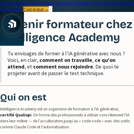
Votre programme IA sur mesure
·
Coaching 1:1
·
Éligible CPF & OPCO
Programme
IA sur mesure
C'est gratuit →
Devenir formateur chez
Intelligence Academy
|
Tu envisages de former à l'IA générative avec nous ?
Voici, en clair,
comment on travaille
,
ce qu'on
attend
, et
comment nous rejoindre
. De quoi te
projeter avant de passer le test technique.
Qui on est
Intelligence Academy est un organisme de formation à l'IA générative,
certifié Qualiopi
. On forme des professionnels à utiliser concrètement l'IA
dans leur métier — de l'acculturation jusqu'au « code-code » avec des outils
comme Claude Code et l'automatisation.