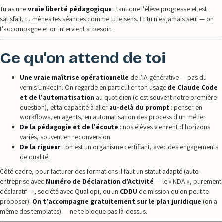
Tu as une
vraie liberté pédagogique
: tant que l'élève progresse et est
satisfait, tu mènes tes séances comme tu le sens. Et tu n'es jamais seul — on
t'accompagne et on intervient si besoin.
Ce qu'on attend de toi
Une vraie maîtrise opérationnelle
de l'IA générative — pas du
vernis LinkedIn. On regarde en particulier ton usage
de Claude Code
et de l'automatisation
au quotidien (c'est souvent notre première
question), et ta capacité à aller
au-delà du prompt
: penser en
workflows, en agents, en automatisation des process d'un métier.
De la pédagogie et de l'écoute
: nos élèves viennent d'horizons
variés, souvent en reconversion.
De la rigueur
: on est un organisme certifiant, avec des engagements
de qualité.
Côté cadre, pour facturer des formations il faut un statut adapté (auto-
entreprise avec
Numéro de Déclaration d'Activité
— le « NDA », purement
déclaratif —, société avec Qualiopi, ou un
CDDU
de mission qu'on peut te
proposer).
On t'accompagne gratuitement sur le plan juridique
(on a
même des templates) — ne te bloque pas là-dessus.