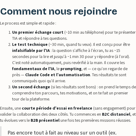
Comment nous rejoindre
Le process est simple et rapide :
Un premier échange court
(~10 min au téléphone) pour te présenter
TIA et répondre à tes questions.
Le test technique
(~30 min, quand tu veux). Il est conçu pour être
infalsifiable par l'IA
: la question s'affiche à l'écran, tu as ~15
secondes pour la lire et jusqu'à ~1 min 30 pour y répondre (à l'oral).
C'est noté automatiquement, puis revérifié à la main. Il couvre les
fondamentaux de l'IA
, le
prompting
, et — ce qu'on regarde de
près —
Claude Code et l'automatisation
. Tes résultats te sont
communiqués quoi qu'il arrive.
Un second échange
(si les résultats sont bons) : on prend le temps de
comprendre ton parcours, tes motivations, et on te fait un premier
tour de la plateforme.
Ensuite, une
courte période d'essai en freelance
(sans engagement) pour
valider la collaboration des deux côtés. Tu commences en
B2C distanciel
, et
tu évolues vers le
B2B présentiel
une fois tes premières missions réussies.
Pas encore tout à fait au niveau sur un outil (ex.