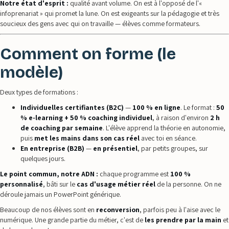
Notre état d'esprit :
qualité avant volume. On est à l'opposé de l'«
infoprenariat » qui promet la lune. On est exigeants sur la pédagogie et très
soucieux des gens avec qui on travaille — élèves comme formateurs.
Comment on forme (le
modèle)
Deux types de formations :
Individuelles certifiantes (B2C)
—
100 % en ligne
. Le format :
50
% e-learning + 50 % coaching individuel
, à raison d'environ
2 h
de coaching par semaine
. L'élève apprend la théorie en autonomie,
puis
met les mains dans son cas réel
avec toi en séance.
En entreprise (B2B)
—
en présentiel
, par petits groupes, sur
quelques jours.
Le point commun, notre ADN :
chaque programme est
100 %
personnalisé
, bâti sur le
cas d'usage métier réel
de la personne. On ne
déroule jamais un PowerPoint générique.
Beaucoup de nos élèves sont en
reconversion
, parfois peu à l'aise avec le
numérique. Une grande partie du métier, c'est de
les prendre par la main
et