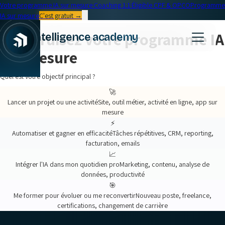
Votre programme IA sur mesure
·
Coaching 1:1
·
Éligible CPF & OPCO
Programme
IA sur mesure
C'est gratuit →
Construisez votre programme IA
intelligence academy
sur mesure
Quel est votre objectif principal ?
🚀
Lancer un projet ou une activité
Site, outil métier, activité en ligne, app sur
mesure
⚡
Automatiser et gagner en efficacité
Tâches répétitives, CRM, reporting,
facturation, emails
📈
Intégrer l'IA dans mon quotidien pro
Marketing, contenu, analyse de
données, productivité
🎯
Me former pour évoluer ou me reconvertir
Nouveau poste, freelance,
certifications, changement de carrière