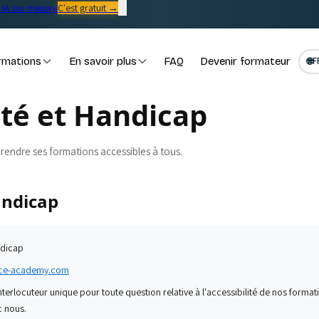
IA sur mesure
C'est gratuit →
rmations
En savoir plus
FAQ
Devenir formateur
🌐
F
ité et Handicap
rendre ses formations accessibles à tous.
andicap
ndicap
ence-academy.com
nterlocuteur unique pour toute question relative à l'accessibilité de nos format
c nous.