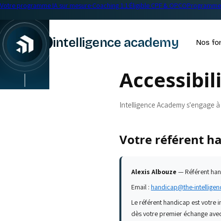
Votre programme IA sur mesure
·
Coaching 1:1
·
Éligible CPF & OPCO
Programme 
intelligence academy
Nos fo
Accessibil
|
Intelligence Academy s'engage à 
Votre référent h
Alexis Albouze
— Référent ha
Email :
handicap@the-intellig
Le référent handicap est votre i
dès votre premier échange ave