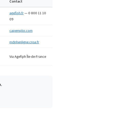
Contact
agefiph.fr
— 0 800 11 10
09
capemploi.com
mdphenligne.cnsa.fr
Via Agefiph Île-de-France
.