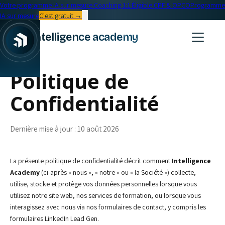
Votre programme IA sur mesure
·
Coaching 1:1
·
Éligible CPF & OPCO
Programme
IA sur mesure
C'est gratuit →
intelligence academy
Politique de
Confidentialité
Dernière mise à jour :
10 août 2026
La présente politique de confidentialité décrit comment
Intelligence
Academy
(ci-après « nous », « notre » ou « la Société ») collecte,
utilise, stocke et protège vos données personnelles lorsque vous
utilisez notre site web, nos services de formation, ou lorsque vous
interagissez avec nous via nos formulaires de contact, y compris les
formulaires LinkedIn Lead Gen.