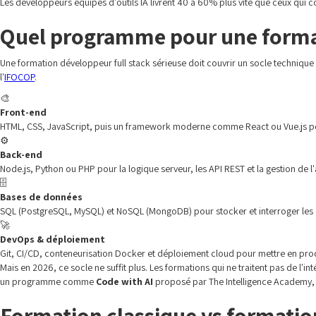
Les développeurs équipés d'outils IA livrent 40 à 60% plus vite que ceux qui 
Quel programme pour une format
Une formation développeur full stack sérieuse doit couvrir un socle techniqu
l'
IFOCOP
.
🎨
Front-end
HTML, CSS, JavaScript, puis un framework moderne comme React ou Vue.js pou
⚙️
Back-end
Node.js, Python ou PHP pour la logique serveur, les API REST et la gestion de l'
🗄️
Bases de données
SQL (PostgreSQL, MySQL) et NoSQL (MongoDB) pour stocker et interroger les
🚀
DevOps & déploiement
Git, CI/CD, conteneurisation Docker et déploiement cloud pour mettre en prod
Mais en 2026, ce socle ne suffit plus. Les formations qui ne traitent pas de l
un programme comme
Code with AI
proposé par The Intelligence Academy, q
Formation classique vs formation