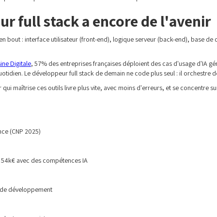
r full stack a encore de l'avenir
bout : interface utilisateur (front-end), logique serveur (back-end), base de d
sine Digitale
, 57% des entreprises françaises déploient des cas d'usage d'IA gé
dien. Le développeur full stack de demain ne code plus seul : il orchestre des 
ui maîtrise ces outils livre plus vite, avec moins d'erreurs, et se concentre sur 
ance (CNP 2025)
'à 54k€ avec des compétences IA
le de développement