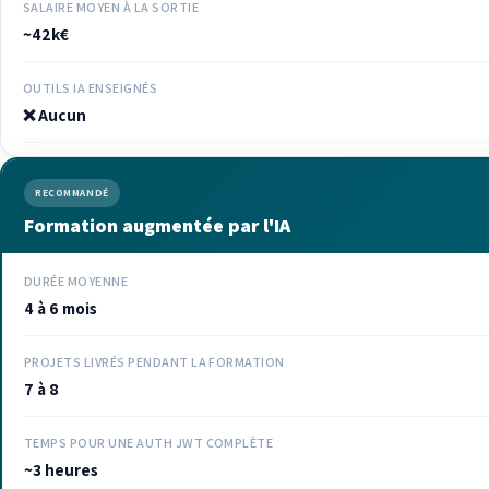
SALAIRE MOYEN À LA SORTIE
~42k€
OUTILS IA ENSEIGNÉS
❌ Aucun
RECOMMANDÉ
Formation augmentée par l'IA
DURÉE MOYENNE
4 à 6 mois
PROJETS LIVRÉS PENDANT LA FORMATION
7 à 8
TEMPS POUR UNE AUTH JWT COMPLÈTE
~3 heures