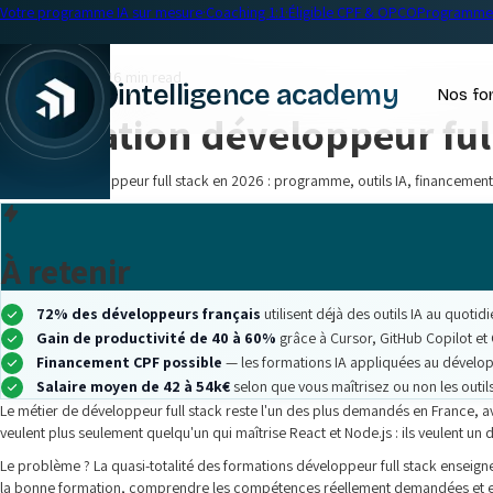
Votre programme IA sur mesure
·
Coaching 1:1
·
Éligible CPF & OPCO
Programme 
← Blog
Développement
•
16 min read
intelligence academy
Nos fo
Formation développeur full
|
Formation développeur full stack en 2026 : programme, outils IA, financemen
À retenir
72% des développeurs français
utilisent déjà des outils IA au quotid
Gain de productivité de 40 à 60%
grâce à Cursor, GitHub Copilot et
Financement CPF possible
— les formations IA appliquées au dévelo
Salaire moyen de 42 à 54k€
selon que vous maîtrisez ou non les outi
Le métier de développeur full stack reste l'un des plus demandés en France, 
veulent plus seulement quelqu'un qui maîtrise React et Node.js : ils veulent un 
Le problème ? La quasi-totalité des formations développeur full stack enseignen
la bonne formation, comprendre les compétences réellement demandées et ex