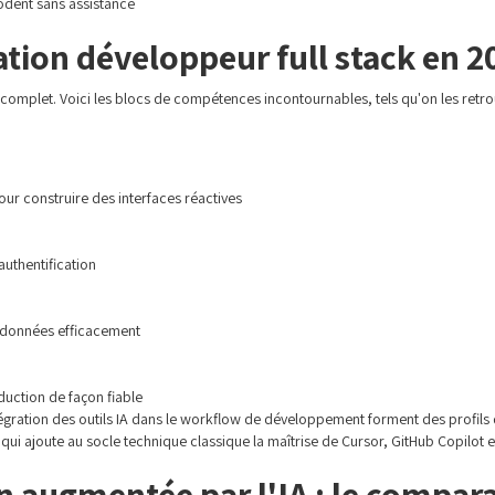
codent sans assistance
ion développeur full stack en 2
e complet. Voici les blocs de compétences incontournables, tels qu'on les re
r construire des interfaces réactives
authentification
 données efficacement
uction de façon fiable
'intégration des outils IA dans le workflow de développement forment des profil
ui ajoute au socle technique classique la maîtrise de Cursor, GitHub Copilot 
 augmentée par l'IA : le compara