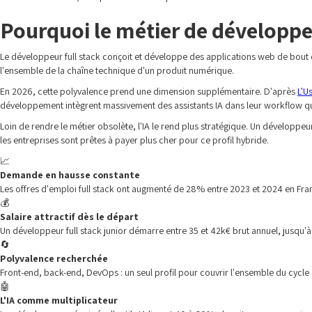
Pourquoi le métier de développeu
Le développeur full stack conçoit et développe des applications web de bout en 
l'ensemble de la chaîne technique d'un produit numérique.
En 2026, cette polyvalence prend une dimension supplémentaire. D'après
L'U
développement intègrent massivement des assistants IA dans leur workflow quoti
Loin de rendre le métier obsolète, l'IA le rend plus stratégique. Un développeur q
les entreprises sont prêtes à payer plus cher pour ce profil hybride.
📈
Demande en hausse constante
Les offres d'emploi full stack ont augmenté de 28% entre 2023 et 2024 en Fr
💰
Salaire attractif dès le départ
Un développeur full stack junior démarre entre 35 et 42k€ brut annuel, jusqu
🔄
Polyvalence recherchée
Front-end, back-end, DevOps : un seul profil pour couvrir l'ensemble du cyc
🤖
L'IA comme multiplicateur