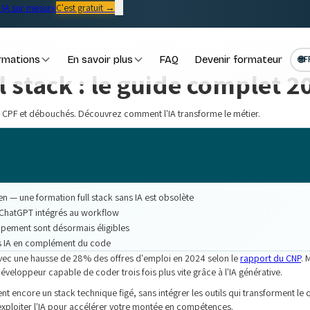
IA sur mesure
C'est gratuit →
rmations
En savoir plus
FAQ
Devenir formateur
🌐
F
 stack : le guide complet 2
t CPF et débouchés. Découvrez comment l'IA transforme le métier.
ien — une formation full stack sans IA est obsolète
 ChatGPT intégrés au workflow
ppement sont désormais éligibles
ls IA en complément du code
avec une hausse de 28% des offres d'emploi en 2024 selon le
rapport du CNP
. 
développeur capable de coder trois fois plus vite grâce à l'IA générative.
t encore un stack technique figé, sans intégrer les outils qui transforment le 
ploiter l'IA pour accélérer votre montée en compétences.