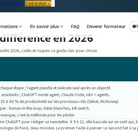
IA sur mesure
C'est gratuit →
rmations
En savoir plus
FAQ
Devenir formateur
🌐
F
a différence en 2026
outils 2026, coûts et risques. Le guide clair pour choisir.
haque étape ; l'agent planifie et exécute seul après un objectif.
 assistants ; ChatGPT mode agent, Claude Code, n8n = agents.
 20 à 40 % de productivité sur les processus clés (Sénat, McKinsey).
er : human-in-the-loop, listes blanches, kill switch.
manque, c'est la méthode pour les piloter.
hatGPT pour rédiger sa newsletter. À 9 h 12, elle bascule sur un outil qui, lu
hnologie de fond, deux mondes. Le premier l'aide à penser. Le second fait à sa p