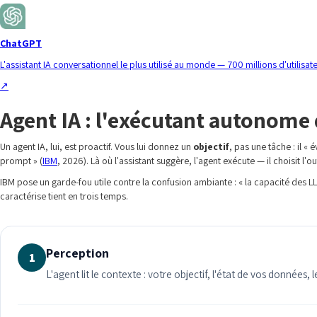
ChatGPT
L'assistant IA conversationnel le plus utilisé au monde — 700 millions d'utilis
↗
Agent IA : l'exécutant autonome q
Un agent IA, lui, est proactif. Vous lui donnez un
objectif
, pas une tâche : il 
prompt » (
IBM
, 2026). Là où l'assistant suggère, l'agent exécute — il choisit l'ou
IBM pose un garde-fou utile contre la confusion ambiante : « la capacité des LLM à
caractérise tient en trois temps.
Perception
1
L'agent lit le contexte : votre objectif, l'état de vos données, l