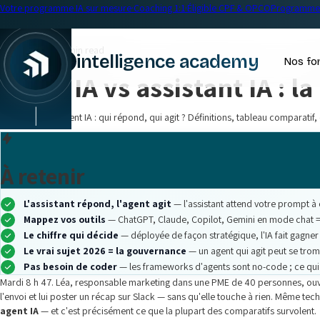
Votre programme IA sur mesure
·
Coaching 1:1
·
Éligible CPF & OPCO
Programme 
← Blog
Formation IA
•
18 min read
intelligence academy
Nos fo
Agent IA vs assistant IA : l
|
Assistant IA vs agent IA : qui répond, qui agit ? Définitions, tableau comparatif, 
À retenir
L'assistant répond, l'agent agit
— l'assistant attend votre prompt à c
Mappez vos outils
— ChatGPT, Claude, Copilot, Gemini en mode chat =
Le chiffre qui décide
— déployée de façon stratégique, l'IA fait gagner
Le vrai sujet 2026 = la gouvernance
— un agent qui agit peut se tromp
Pas besoin de coder
— les frameworks d'agents sont no-code ; ce qui 
Mardi 8 h 47. Léa, responsable marketing dans une PME de 40 personnes, ouvre C
l'envoi et lui poster un récap sur Slack — sans qu'elle touche à rien. Même tec
agent IA
— et c'est précisément ce que la plupart des comparatifs survolent.