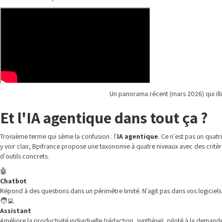
Un panorama récent (mars 2026) qui illus
Et l'IA agentique dans tout ça ?
Troisième terme qui sème la confusion : l'
IA agentique
. Ce n'est pas un qua
y voir clair, Bpifrance propose une taxonomie à quatre niveaux avec des critère
d'outils concrets.
🤖
Chatbot
Répond à des questions dans un périmètre limité. N'agit pas dans vos logiciels
🧑‍💻
Assistant
Améliore la productivité individuelle (rédaction, synthèse), piloté à la demand