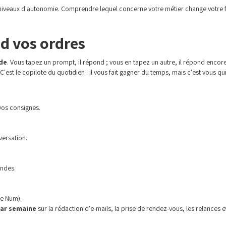
x niveaux d'autonomie. Comprendre lequel concerne votre métier change votre fa
end vos ordres
de
. Vous tapez un prompt, il répond ; vous en tapez un autre, il répond encore
 C'est le copilote du quotidien : il vous fait gagner du temps, mais c'est vous qui
vos consignes.
versation.
andes.
ce Num).
par semaine
sur la rédaction d'e-mails, la prise de rendez-vous, les relances