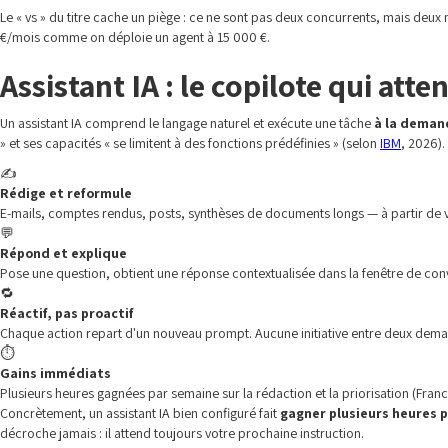
Le « vs » du titre cache un piège : ce ne sont pas deux concurrents, mais deu
€/mois comme on déploie un agent à 15 000 €.
Assistant IA : le copilote qui att
Un assistant IA comprend le langage naturel et exécute une tâche
à la deman
» et ses capacités « se limitent à des fonctions prédéfinies » (selon
IBM
, 2026).
✍️
Rédige et reformule
E-mails, comptes rendus, posts, synthèses de documents longs — à partir de 
💬
Répond et explique
Pose une question, obtient une réponse contextualisée dans la fenêtre de con
🔁
Réactif, pas proactif
Chaque action repart d'un nouveau prompt. Aucune initiative entre deux dem
⏱️
Gains immédiats
Plusieurs heures gagnées par semaine sur la rédaction et la priorisation (Fran
Concrètement, un assistant IA bien configuré fait
gagner plusieurs heures 
décroche jamais : il attend toujours votre prochaine instruction.