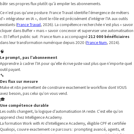
bâtir ses propres flux plutôt qu'à empiler les abonnements.
Ce n'est pas qu'une posture. France Travail identifie l'émergence de métiers
d'« intégrateur en IA », dont le rôle est précisément d'intégrer l'IA aux outils
existants (
France Travail
, 2026). La compétence recherchée n'est plus « savoir
cliquer dans Buffer » mais « savoir concevoir et superviser une automatisation
». Et l'effort public suit : France Num a accompagné
212 000 bénéficiaires
dans leur transformation numérique depuis 2020 (
France Num
, 2024).
🧠
Le prompt, pas l'abonnement
Apprendre à cadrer l'IA pour qu'elle écrive juste vaut plus que n'importe quel
outil payant.
🔧
Des flux sur mesure
Make et n8n permettent de construire exactement le workflow dont VOUS
avez besoin, pas celui qu'on vous vend.
🎓
Une compétence durable
Les outils changent, la logique d'automatisation IA reste. C'est elle qu'on
apprend chez Intelligence Academy.
La formation Work with AI d'Intelligence Academy, éligible CPF et certifiée
Qualiopi, couvre exactement ce parcours : prompting avancé, agents, et