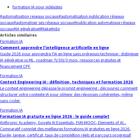
formation IA pour vidéastes
#
automatisation reseaux sociaux
#
automatisation publication réseaux
sociaux
#
automatiser ses réseaux sociaux
#
publication automatique réseaux
sociaux
#
IA générative
#
Make
#
n8n
Articles similaires
Formation IA
Comment apprendre l'intelligence artificielle en ligne
Guide 2026 pour apprendre l'IA en ligne sans prérequis technique : distinguer
IA générative vs ML, roadmap 7j/30j/3 mois, ressources gratuites et
financement CPF.
Formation IA
Context Engineering IA : définition, techniques et formation 2026
Le context engineering dépasse le prompt engineering : découvrez comment
structurer votre contexte IA pour obtenir des réponses cohérentes, même
sans coder.
Formation IA
Formation IA gratuite en ligne 2026 : le guide complet
Anthropic Academy, Google AI Essentials, FUN-MOOC, Elements of AI...
Comparatif complet des meilleures formations IA gratuites en ligne 2026.
Durée, langue, certificat, taux de complétion réels et parcours progressif