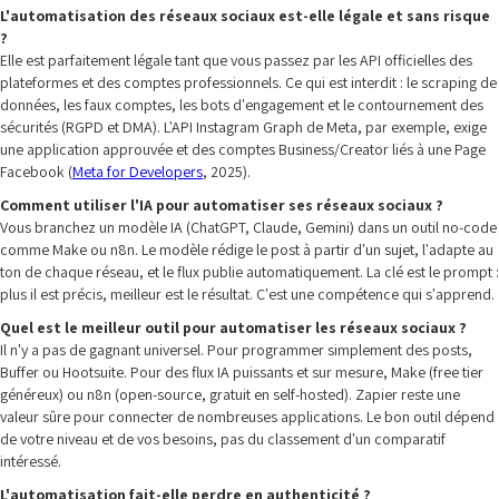
L'automatisation des réseaux sociaux est-elle légale et sans risque
?
Elle est parfaitement légale tant que vous passez par les API officielles des
plateformes et des comptes professionnels. Ce qui est interdit : le scraping de
données, les faux comptes, les bots d'engagement et le contournement des
sécurités (RGPD et DMA). L'API Instagram Graph de Meta, par exemple, exige
une application approuvée et des comptes Business/Creator liés à une Page
Facebook (
Meta for Developers
, 2025).
Comment utiliser l'IA pour automatiser ses réseaux sociaux ?
Vous branchez un modèle IA (ChatGPT, Claude, Gemini) dans un outil no-code
comme Make ou n8n. Le modèle rédige le post à partir d'un sujet, l'adapte au
ton de chaque réseau, et le flux publie automatiquement. La clé est le prompt :
plus il est précis, meilleur est le résultat. C'est une compétence qui s'apprend.
Quel est le meilleur outil pour automatiser les réseaux sociaux ?
Il n'y a pas de gagnant universel. Pour programmer simplement des posts,
Buffer ou Hootsuite. Pour des flux IA puissants et sur mesure, Make (free tier
généreux) ou n8n (open-source, gratuit en self-hosted). Zapier reste une
valeur sûre pour connecter de nombreuses applications. Le bon outil dépend
de votre niveau et de vos besoins, pas du classement d'un comparatif
intéressé.
L'automatisation fait-elle perdre en authenticité ?