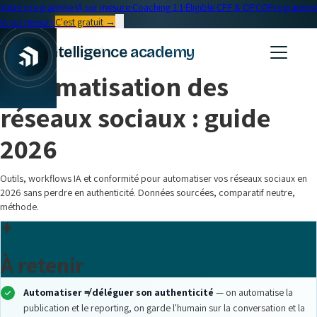
Votre programme IA sur mesure
·
Coaching 1:1
·
Éligible CPF & OPCO
Programme
IA sur mesure
C'est gratuit →
← Blog
intelligence academy
Formation IA
•
19 min read
Automatisation des
réseaux sociaux : guide
2026
Outils, workflows IA et conformité pour automatiser vos réseaux sociaux en
2026 sans perdre en authenticité. Données sourcées, comparatif neutre,
méthode.
À retenir
Automatiser ≠ déléguer son authenticité
— on automatise la
publication et le reporting, on garde l'humain sur la conversation et la