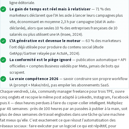
ligne éditoriale.
Le gain de temps est réel mais à relativiser
— 71 % des
marketeurs déclarent que l'IA les aide à lancer leurs campagnes plus
vite, économisant en moyenne 2,3 h par campagne (stat IA auto-
déclarée), alors que seules 10 % des entreprises françaises de 10
salariés ou plus utilisent une IA (Insee, 2024).
L'IA générative est devenue le moteur
— 63 % des marketeurs
l'ont déjà utilisée pour produire du contenu social (étude
GetApp/Gartner relayée par ActuIA, 2024).
La conformité est le piège ignoré
— publication automatique = API
officielles + comptes Business validés par Meta, jamais de bots qui
scrapent.
La vraie compétence 2026
— savoir construire son propre workflow
IA (prompt + Make/n8n), pas empiler les abonnements SaaS.
Chaque vendredi, Léa, community manager freelance pour trois TPE, ouvre
cinq onglets et recopie le même post adapté à LinkedIn, Instagram, Facebook
puis X — deux heures perdues à faire du copier-coller intelligent. Multipliez
par 48 semaines : près de 100 heures par an passées à publier à la main, soit
plus de deux semaines de travail englouties dans une tâche qu'une machine
fait mieux qu'elle. C'est exactement ce que résout l'automatisation des
réseaux sociaux : faire exécuter par un logiciel ce qui est répétitif, pour