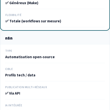
✅ Généreux (Make)
FLEXIBILITÉ
✅ Totale (workflows sur mesure)
n8n
TYPE
Automatisation open-source
CIBLE
Profils tech / data
PUBLICATION MULTI-RÉSEAUX
✅ Via API
IA INTÉGRÉE