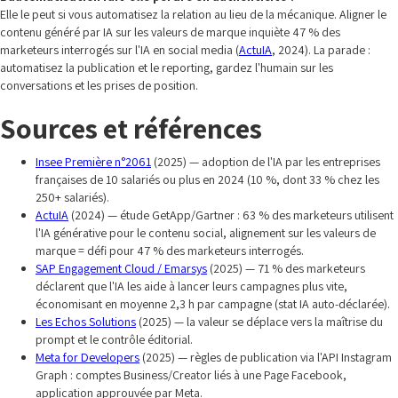
Elle le peut si vous automatisez la relation au lieu de la mécanique. Aligner le
contenu généré par IA sur les valeurs de marque inquiète 47 % des
marketeurs interrogés sur l'IA en social media (
ActuIA
, 2024). La parade :
automatisez la publication et le reporting, gardez l'humain sur les
conversations et les prises de position.
Sources et références
Insee Première n°2061
(2025) — adoption de l'IA par les entreprises
françaises de 10 salariés ou plus en 2024 (10 %, dont 33 % chez les
250+ salariés).
ActuIA
(2024) — étude GetApp/Gartner : 63 % des marketeurs utilisent
l'IA générative pour le contenu social, alignement sur les valeurs de
marque = défi pour 47 % des marketeurs interrogés.
SAP Engagement Cloud / Emarsys
(2025) — 71 % des marketeurs
déclarent que l'IA les aide à lancer leurs campagnes plus vite,
économisant en moyenne 2,3 h par campagne (stat IA auto-déclarée).
Les Echos Solutions
(2025) — la valeur se déplace vers la maîtrise du
prompt et le contrôle éditorial.
Meta for Developers
(2025) — règles de publication via l'API Instagram
Graph : comptes Business/Creator liés à une Page Facebook,
application approuvée par Meta.