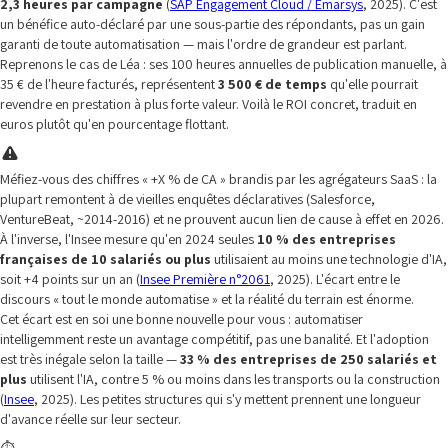
2,3 heures par campagne
(
SAP Engagement Cloud / Emarsys
, 2025). C'est
un bénéfice auto-déclaré par une sous-partie des répondants, pas un gain
garanti de toute automatisation — mais l'ordre de grandeur est parlant.
Reprenons le cas de Léa : ses 100 heures annuelles de publication manuelle, à
35 € de l'heure facturés, représentent
3 500 € de temps
qu'elle pourrait
revendre en prestation à plus forte valeur. Voilà le ROI concret, traduit en
euros plutôt qu'en pourcentage flottant.
Méfiez-vous des chiffres « +X % de CA » brandis par les agrégateurs SaaS : la
plupart remontent à de vieilles enquêtes déclaratives (Salesforce,
VentureBeat, ~2014-2016) et ne prouvent aucun lien de cause à effet en 2026.
À l'inverse, l'Insee mesure qu'en 2024 seules
10 % des entreprises
françaises de 10 salariés ou plus
utilisaient au moins une technologie d'IA,
soit +4 points sur un an (
Insee Première n°2061
, 2025). L'écart entre le
discours « tout le monde automatise » et la réalité du terrain est énorme.
Cet écart est en soi une bonne nouvelle pour vous : automatiser
intelligemment reste un avantage compétitif, pas une banalité. Et l'adoption
est très inégale selon la taille —
33 % des entreprises de 250 salariés et
plus
utilisent l'IA, contre 5 % ou moins dans les transports ou la construction
(
Insee
, 2025). Les petites structures qui s'y mettent prennent une longueur
d'avance réelle sur leur secteur.