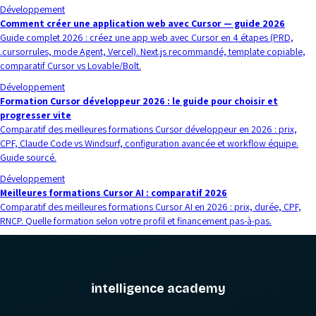
Développement
Comment créer une application web avec Cursor — guide 2026
Guide complet 2026 : créez une app web avec Cursor en 4 étapes (PRD,
.cursorrules, mode Agent, Vercel). Next.js recommandé, template copiable,
comparatif Cursor vs Lovable/Bolt.
Développement
Formation Cursor développeur 2026 : le guide pour choisir et
progresser vite
Comparatif des meilleures formations Cursor développeur en 2026 : prix,
CPF, Claude Code vs Windsurf, configuration avancée et workflow équipe.
Guide sourcé.
Développement
Meilleures formations Cursor AI : comparatif 2026
Comparatif des meilleures formations Cursor AI en 2026 : prix, durée, CPF,
RNCP. Quelle formation selon votre profil et financement pas-à-pas.
intelligence academy