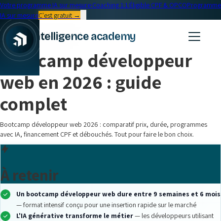
Votre programme IA sur mesure
·
Coaching 1:1
·
Éligible CPF & OPCO
Programme
IA sur mesure
C'est gratuit →
← Blog
intelligence academy
Développement
•
16 min read
Bootcamp développeur
web en 2026 : guide
complet
Bootcamp développeur web 2026 : comparatif prix, durée, programmes
avec IA, financement CPF et débouchés. Tout pour faire le bon choix.
À retenir
Un bootcamp développeur web dure entre 9 semaines et 6 mois
— format intensif conçu pour une insertion rapide sur le marché
L'IA générative transforme le métier
— les développeurs utilisant