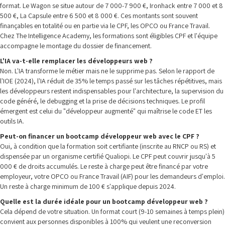
format. Le Wagon se situe autour de 7 000-7 900 €, Ironhack entre 7 000 et 8
500 €, La Capsule entre 6 500 et 8 000 €. Ces montants sont souvent
finançables en totalité ou en partie via le CPF, les OPCO ou France Travail.
Chez The Intelligence Academy, les formations sont éligibles CPF et l'équipe
accompagne le montage du dossier de financement.
L'IA va-t-elle remplacer les développeurs web ?
Non. L'IA transforme le métier mais ne le supprime pas. Selon le rapport de
l'IOE (2024), l'IA réduit de 35% le temps passé sur les tâches répétitives, mais
les développeurs restent indispensables pour l'architecture, la supervision du
code généré, le debugging et la prise de décisions techniques. Le profil
émergent est celui du "développeur augmenté" qui maîtrise le code ET les
outils IA.
Peut-on financer un bootcamp développeur web avec le CPF ?
Oui, à condition que la formation soit certifiante (inscrite au RNCP ou RS) et
dispensée par un organisme certifié Qualiopi. Le CPF peut couvrir jusqu'à 5
000 € de droits accumulés. Le reste à charge peut être financé par votre
employeur, votre OPCO ou France Travail (AIF) pour les demandeurs d'emploi.
Un reste à charge minimum de 100 € s'applique depuis 2024.
Quelle est la durée idéale pour un bootcamp développeur web ?
Cela dépend de votre situation. Un format court (9-10 semaines à temps plein)
convient aux personnes disponibles à 100% qui veulent une reconversion