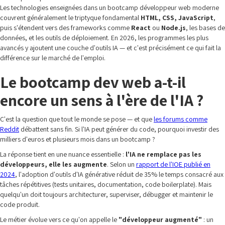
Les technologies enseignées dans un bootcamp développeur web moderne
couvrent généralement le triptyque fondamental
HTML, CSS, JavaScript
,
puis s'étendent vers des frameworks comme
React
ou
Node.js
, les bases de
données, et les outils de déploiement. En 2026, les programmes les plus
avancés y ajoutent une couche d'outils IA — et c'est précisément ce qui fait la
différence sur le marché de l'emploi.
Le bootcamp dev web a-t-il
encore un sens à l'ère de l'IA ?
C'est la question que tout le monde se pose — et que
les forums comme
Reddit
débattent sans fin. Si l'IA peut générer du code, pourquoi investir des
milliers d'euros et plusieurs mois dans un bootcamp ?
La réponse tient en une nuance essentielle :
l'IA ne remplace pas les
développeurs, elle les augmente
. Selon un
rapport de l'IOE publié en
2024
, l'adoption d'outils d'IA générative réduit de 35% le temps consacré aux
tâches répétitives (tests unitaires, documentation, code boilerplate). Mais
quelqu'un doit toujours architecturer, superviser, débugger et maintenir le
code produit.
Le métier évolue vers ce qu'on appelle le
"développeur augmenté"
: un