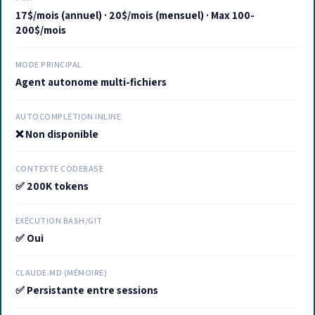
17$/mois (annuel) · 20$/mois (mensuel) · Max 100-
200$/mois
MODE PRINCIPAL
Agent autonome multi-fichiers
AUTOCOMPLÉTION INLINE
❌ Non disponible
CONTEXTE CODEBASE
✅ 200K tokens
EXÉCUTION BASH/GIT
✅ Oui
CLAUDE.MD (MÉMOIRE)
✅ Persistante entre sessions