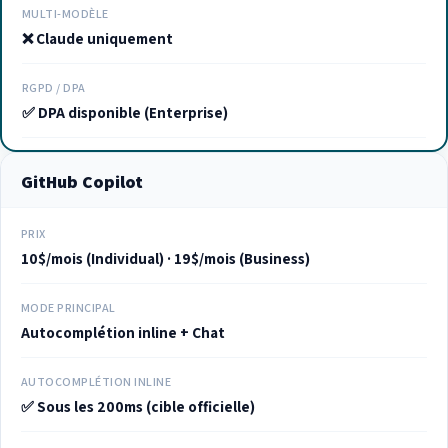
MULTI-MODÈLE
❌ Claude uniquement
RGPD / DPA
✅ DPA disponible (Enterprise)
GitHub Copilot
PRIX
10$/mois (Individual) · 19$/mois (Business)
MODE PRINCIPAL
Autocomplétion inline + Chat
AUTOCOMPLÉTION INLINE
✅ Sous les 200ms (cible officielle)