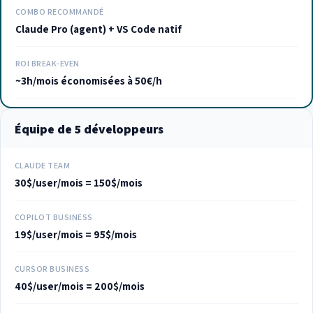
COMBO RECOMMANDÉ
Claude Pro (agent) + VS Code natif
ROI BREAK-EVEN
~3h/mois économisées à 50€/h
Équipe de 5 développeurs
CLAUDE TEAM
30$/user/mois = 150$/mois
COPILOT BUSINESS
19$/user/mois = 95$/mois
CURSOR BUSINESS
40$/user/mois = 200$/mois