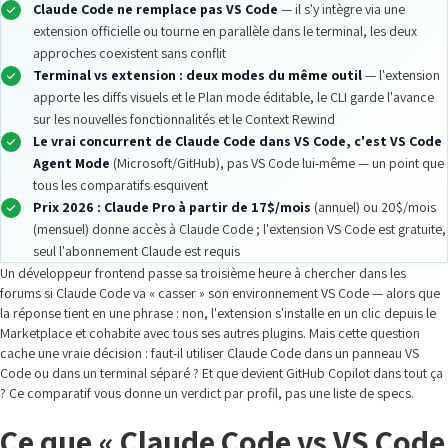
Claude Code ne remplace pas VS Code
— il s'y intègre via une
extension officielle ou tourne en parallèle dans le terminal, les deux
approches coexistent sans conflit
Terminal vs extension : deux modes du même outil
— l'extension
apporte les diffs visuels et le Plan mode éditable, le CLI garde l'avance
sur les nouvelles fonctionnalités et le Context Rewind
Le vrai concurrent de Claude Code dans VS Code, c'est VS Code
Agent Mode
(Microsoft/GitHub), pas VS Code lui-même — un point que
tous les comparatifs esquivent
Prix 2026 : Claude Pro à partir de 17$/mois
(annuel) ou 20$/mois
(mensuel) donne accès à Claude Code ; l'extension VS Code est gratuite,
seul l'abonnement Claude est requis
Un développeur frontend passe sa troisième heure à chercher dans les
forums si Claude Code va « casser » son environnement VS Code — alors que
la réponse tient en une phrase : non, l'extension s'installe en un clic depuis le
Marketplace et cohabite avec tous ses autres plugins. Mais cette question
cache une vraie décision : faut-il utiliser Claude Code dans un panneau VS
Code ou dans un terminal séparé ? Et que devient GitHub Copilot dans tout ça
? Ce comparatif vous donne un verdict par profil, pas une liste de specs.
Ce que « Claude Code vs VS Code