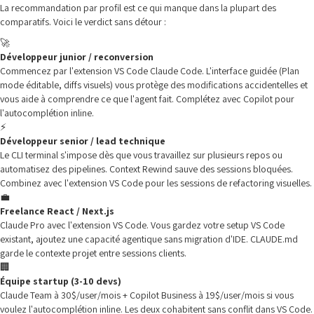
La recommandation par profil est ce qui manque dans la plupart des
comparatifs. Voici le verdict sans détour :
🚀
Développeur junior / reconversion
Commencez par l'extension VS Code Claude Code. L'interface guidée (Plan
mode éditable, diffs visuels) vous protège des modifications accidentelles et
vous aide à comprendre ce que l'agent fait. Complétez avec Copilot pour
l'autocomplétion inline.
⚡
Développeur senior / lead technique
Le CLI terminal s'impose dès que vous travaillez sur plusieurs repos ou
automatisez des pipelines. Context Rewind sauve des sessions bloquées.
Combinez avec l'extension VS Code pour les sessions de refactoring visuelles.
💼
Freelance React / Next.js
Claude Pro avec l'extension VS Code. Vous gardez votre setup VS Code
existant, ajoutez une capacité agentique sans migration d'IDE. CLAUDE.md
garde le contexte projet entre sessions clients.
🏢
Équipe startup (3-10 devs)
Claude Team à 30$/user/mois + Copilot Business à 19$/user/mois si vous
voulez l'autocomplétion inline. Les deux cohabitent sans conflit dans VS Code.