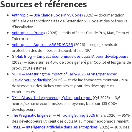
Sources et références
Anthropic — Use Claude Code in VS Code
(2026) — documentation
officielle des fonctionnalités de l'extension VS Code et des prérequis
d'installation
Anthropic — Pricing
(2026) — tarifs officiels Claude Pro, Max, Team et
Enterprise
Anthropic — Approche RGPD/GDPR
(2026) — engagements de
protection des données et disponibilité du DPA
GitHub Blog — L'impact économique des outils IA pour développeurs
(2023) — étude sur les 46% de code généré par Copilot et les gains de
productivité estimés
METR — Measuring the Impact of Early-2025 AI on Experienced
Developer Productivity
(2025) — étude indépendante montrant -19%
de vitesse sur des tâches complexes pour des développeurs
expérimentés
DX — AI-assisted engineering: Q4 impact report
(Q4 2025) — 3,6
heures/semaine économisées en moyenne, basé sur 135 000+
développeurs
The Pragmatic Engineer — AI Tooling Survey 2026
(mars 2026) — 95%
des développeurs utilisent des outils IA au moins hebdomadairement
INSEE — Intelligence artificielle dans les entreprises
(2025) — 10% des