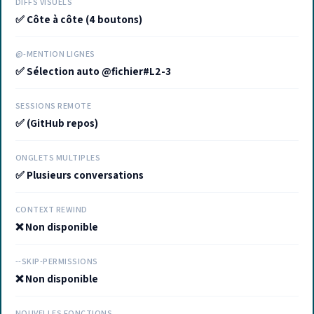
DIFFS VISUELS
✅ Côte à côte (4 boutons)
@-MENTION LIGNES
✅ Sélection auto @fichier#L2-3
SESSIONS REMOTE
✅ (GitHub repos)
ONGLETS MULTIPLES
✅ Plusieurs conversations
CONTEXT REWIND
❌ Non disponible
--SKIP-PERMISSIONS
❌ Non disponible
NOUVELLES FONCTIONS