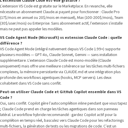
L'extension Claude Code est-elle gratuite ?
L'extension VS Code est gratuite sur le Marketplace. En revanche, elle
nécessite un abonnement Claude.ai payant pour fonctionner : Claude Pro
(17$/mois en annuel ou 20$/mois en mensuel), Max (100-200$/mois), Team
(30$/user/mois) ou Enterprise. Sans abonnement actif, l'extension s'installe
mais ne peut pas appeler les modèles.
VS Code Agent Mode (Microsoft) vs extension Claude Code : quelle
différence ?
VS Code Agent Mode (intégré nativement depuis VS Code 1.99+) supporte
plusieurs modèles — GPT-4o, Claude Sonnet, Gemini — sans installation
supplémentaire. L'extension Claude Code est mono-modèle (Claude
uniquement) mais offre une meilleure cohérence sur les tâches multi-fichiers
complexes, la mémoire persistante via CLAUDE.md et une intégration plus
profonde des workflows agentiques (hooks, MCP servers). Les deux
cohabitent dans VS Code sans conflit.
Peut-on utiliser Claude Code et GitHub Copilot ensemble dans VS
Code ?
Oui, sans conflit. Copilot gère l'autocomplétion inline pendant que vous tapez
; Claude Code prend en charge les tâches agentiques dans son panneau
latéral. Le workflow hybride recommandé : gardez Copilot actif pour la
complétion en temps réel, basculez vers Claude Code pour les refactorings
multi-fichiers, la génération de tests ou les migrations de code. C'est un