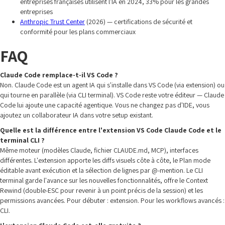
entreprises françaises utilisent l'IA en 2024, 33% pour les grandes
entreprises
Anthropic Trust Center
(2026) — certifications de sécurité et
conformité pour les plans commerciaux
FAQ
Claude Code remplace-t-il VS Code ?
Non. Claude Code est un agent IA qui s'installe dans VS Code (via extension) ou
qui tourne en parallèle (via CLI terminal). VS Code reste votre éditeur — Claude
Code lui ajoute une capacité agentique. Vous ne changez pas d'IDE, vous
ajoutez un collaborateur IA dans votre setup existant.
Quelle est la différence entre l'extension VS Code Claude Code et le
terminal CLI ?
Même moteur (modèles Claude, fichier CLAUDE.md, MCP), interfaces
différentes. L'extension apporte les diffs visuels côte à côte, le Plan mode
éditable avant exécution et la sélection de lignes par @-mention. Le CLI
terminal garde l'avance sur les nouvelles fonctionnalités, offre le Context
Rewind (double-ESC pour revenir à un point précis de la session) et les
permissions avancées. Pour débuter : extension. Pour les workflows avancés :
CLI.