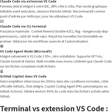
Claude Code via extension VS Code
Panneau latéral intégré à votre IDE, diffs côte à côte, Plan mode graphique
éditable avant exécution, sessions Remote GitHub. Recommandé comme
point d'entrée par Anthropic pour les utilisateurs VS Code.
⌨️
Claude Code via CLI terminal
Puissance maximale : Context Rewind (double-ESC), flag --dangerously-skip-
permissions, /add-dir multi-repo. Reçoit les nouvelles fonctionnalités en
premier. Idéal pour les workflows avancés et l'automatisation.
🔵
VS Code Agent Mode (Microsoft)
Intégré nativement à VS Code 1.99+, zéro installation. Supporte GPT-4o,
Claude Sonnet et Gemini. Multi-modèle mais moins cohérent que Claude Code
sur les tâches complexes multi-fichiers.
🤖
GitHub Copilot dans VS Code
Autocomplétion inline (sous les 200ms dans des conditions normales, cible
officielle GitHub), Chat intégré, Copilot Coding Agent (PRs automatiques via
GitHub Actions). Génère environ 46% du code dans les fichiers activés selon
GitHub.
Terminal vs extension VS Code :