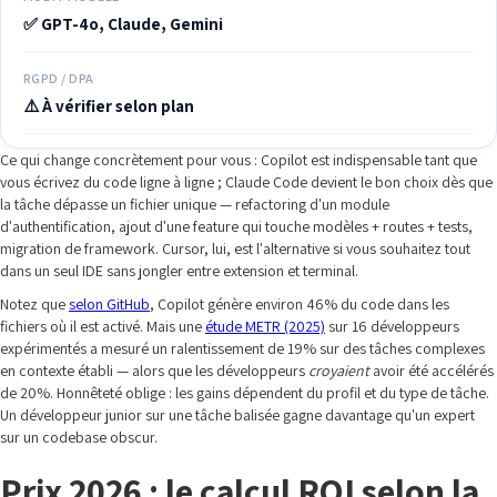
✅ GPT-4o, Claude, Gemini
RGPD / DPA
⚠️ À vérifier selon plan
Ce qui change concrètement pour vous : Copilot est indispensable tant que
vous écrivez du code ligne à ligne ; Claude Code devient le bon choix dès que
la tâche dépasse un fichier unique — refactoring d'un module
d'authentification, ajout d'une feature qui touche modèles + routes + tests,
migration de framework. Cursor, lui, est l'alternative si vous souhaitez tout
dans un seul IDE sans jongler entre extension et terminal.
Notez que
selon GitHub
, Copilot génère environ 46% du code dans les
fichiers où il est activé. Mais une
étude METR (2025)
sur 16 développeurs
expérimentés a mesuré un ralentissement de 19% sur des tâches complexes
en contexte établi — alors que les développeurs
croyaient
avoir été accélérés
de 20%. Honnêteté oblige : les gains dépendent du profil et du type de tâche.
Un développeur junior sur une tâche balisée gagne davantage qu'un expert
sur un codebase obscur.
Prix 2026 : le calcul ROI selon la