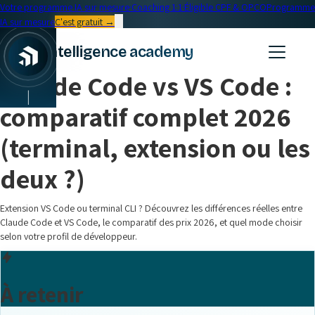
Votre programme IA sur mesure
·
Coaching 1:1
·
Éligible CPF & OPCO
Programme
IA sur mesure
C'est gratuit →
← Blog
intelligence academy
Outils IA
•
15 min read
Claude Code vs VS Code :
|
comparatif complet 2026
(terminal, extension ou les
deux ?)
Extension VS Code ou terminal CLI ? Découvrez les différences réelles entre
Claude Code et VS Code, le comparatif des prix 2026, et quel mode choisir
selon votre profil de développeur.
À retenir