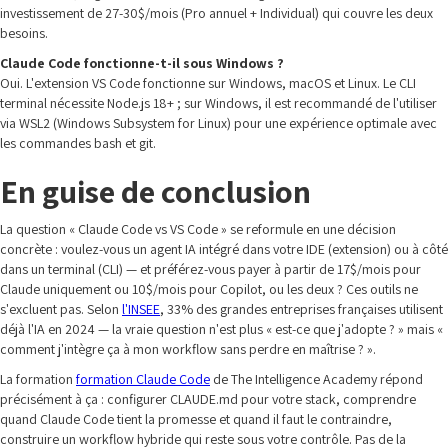
investissement de 27-30$/mois (Pro annuel + Individual) qui couvre les deux
besoins.
Claude Code fonctionne-t-il sous Windows ?
Oui. L'extension VS Code fonctionne sur Windows, macOS et Linux. Le CLI
terminal nécessite Node.js 18+ ; sur Windows, il est recommandé de l'utiliser
via WSL2 (Windows Subsystem for Linux) pour une expérience optimale avec
les commandes bash et git.
En guise de conclusion
La question « Claude Code vs VS Code » se reformule en une décision
concrète : voulez-vous un agent IA intégré dans votre IDE (extension) ou à côté
dans un terminal (CLI) — et préférez-vous payer à partir de 17$/mois pour
Claude uniquement ou 10$/mois pour Copilot, ou les deux ? Ces outils ne
s'excluent pas. Selon
l'INSEE
, 33% des grandes entreprises françaises utilisent
déjà l'IA en 2024 — la vraie question n'est plus « est-ce que j'adopte ? » mais «
comment j'intègre ça à mon workflow sans perdre en maîtrise ? ».
La formation
formation Claude Code
de The Intelligence Academy répond
précisément à ça : configurer CLAUDE.md pour votre stack, comprendre
quand Claude Code tient la promesse et quand il faut le contraindre,
construire un workflow hybride qui reste sous votre contrôle. Pas de la