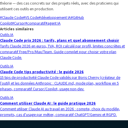
théorie — des cas concrets sur des projets réels, avec des praticiens qui
utilisent ces outils en production.
#
Claude Code
#
VS Code
#
développement IA
#
GitHub
Copilot
#
Cursor
#
comparatif
#
agent IA
Articles similaires
Outils IA
Claude Code prix 2026 : tarifs, plans et quel abonnement choisir
Tarifs Claude 2026 en euros, TVA, ROI calculé par profil, limites concrètes et
comparatif Free/Pro/Max/Team. Guide complet pour choisir votre plan
Claude Code.
Outils IA
Claude Code tips productivité : le guide 2026
15 tips de productivité Claude Code validés par Boris Cherny (créateur de
l'outil) et les données Anthropic : CLAUDE.md, mode plan, workflow en 5
phases, comparatif Cursor/Copilot, usage non-dev.
Outils IA
Comment utiliser Claude AI : le guide pratique 2026
Comment utiliser Claude AI au travail en 2026 : compte, choix du modèle,
prompts, cas d'usage par métier, comparatif ChatGPT/Gemini et RGPD.