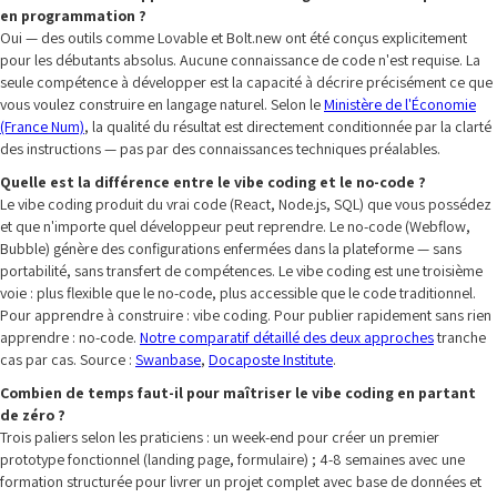
en programmation ?
Oui — des outils comme Lovable et Bolt.new ont été conçus explicitement
pour les débutants absolus. Aucune connaissance de code n'est requise. La
seule compétence à développer est la capacité à décrire précisément ce que
vous voulez construire en langage naturel. Selon le
Ministère de l'Économie
(France Num)
, la qualité du résultat est directement conditionnée par la clarté
des instructions — pas par des connaissances techniques préalables.
Quelle est la différence entre le vibe coding et le no-code ?
Le vibe coding produit du vrai code (React, Node.js, SQL) que vous possédez
et que n'importe quel développeur peut reprendre. Le no-code (Webflow,
Bubble) génère des configurations enfermées dans la plateforme — sans
portabilité, sans transfert de compétences. Le vibe coding est une troisième
voie : plus flexible que le no-code, plus accessible que le code traditionnel.
Pour apprendre à construire : vibe coding. Pour publier rapidement sans rien
apprendre : no-code.
Notre comparatif détaillé des deux approches
tranche
cas par cas. Source :
Swanbase
,
Docaposte Institute
.
Combien de temps faut-il pour maîtriser le vibe coding en partant
de zéro ?
Trois paliers selon les praticiens : un week-end pour créer un premier
prototype fonctionnel (landing page, formulaire) ; 4-8 semaines avec une
formation structurée pour livrer un projet complet avec base de données et