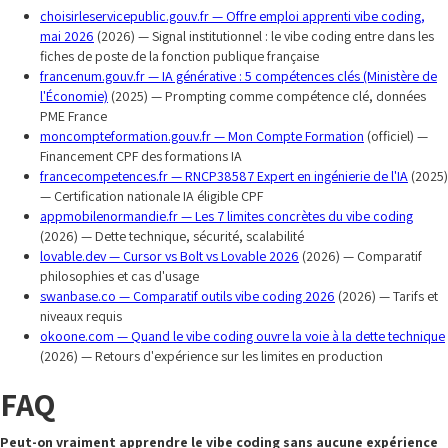
choisirleservicepublic.gouv.fr — Offre emploi apprenti vibe coding,
mai 2026
(2026) — Signal institutionnel : le vibe coding entre dans les
fiches de poste de la fonction publique française
francenum.gouv.fr — IA générative : 5 compétences clés (Ministère de
l'Économie)
(2025) — Prompting comme compétence clé, données
PME France
moncompteformation.gouv.fr — Mon Compte Formation
(officiel) —
Financement CPF des formations IA
francecompetences.fr — RNCP38587 Expert en ingénierie de l'IA
(2025)
— Certification nationale IA éligible CPF
appmobilenormandie.fr — Les 7 limites concrètes du vibe coding
(2026) — Dette technique, sécurité, scalabilité
lovable.dev — Cursor vs Bolt vs Lovable 2026
(2026) — Comparatif
philosophies et cas d'usage
swanbase.co — Comparatif outils vibe coding 2026
(2026) — Tarifs et
niveaux requis
okoone.com — Quand le vibe coding ouvre la voie à la dette technique
(2026) — Retours d'expérience sur les limites en production
FAQ
Peut-on vraiment apprendre le vibe coding sans aucune expérience