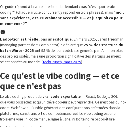
Ce guide répond à la vraie question du débutant : pas "c'est quoi le vibe
coding ?" (chaque article concurrent y répond en trois phrases), mais
"moi,
sans expérience, est-ce vraiment accessible — et jusqu'où ça peut
m'emmener ?"
L'adoption est réelle, pas anecdotique.
En mars 2025, Jared Friedman
(managing partner de Y Combinator) a déclaré que
25 % des startups du
batch Winter 2025
ont 95 % de leur codebase générée par IA — non plus
des projets isolés, mais une proportion significative des startups les mieux
sélectionnées au monde. (
TechCrunch, mars 2025
)
Ce qu'est le vibe coding — et ce
que ce n'est pas
Le vibe coding produit du
vrai code exportable
— React, Node.js, SQL —
que vous possédez et qu'un développeur peut reprendre. Ce n'est pas du no-
code : Webflow ou Bubble génèrent des configurations enfermées dans la
plateforme, sans transfert de compétences réel. Le vibe coding est une
troisième voie : ni code manuel ligne à ligne, ni boîte noire propriétaire.