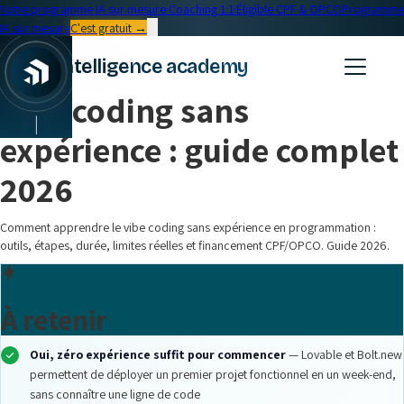
Votre programme IA sur mesure
·
Coaching 1:1
·
Éligible CPF & OPCO
Programme
IA sur mesure
C'est gratuit →
← Blog
intelligence academy
Formation IA
•
20 min read
Vibe coding sans
|
expérience : guide complet
2026
Comment apprendre le vibe coding sans expérience en programmation :
outils, étapes, durée, limites réelles et financement CPF/OPCO. Guide 2026.
À retenir
Oui, zéro expérience suffit pour commencer
— Lovable et Bolt.new
permettent de déployer un premier projet fonctionnel en un week-end,
sans connaître une ligne de code