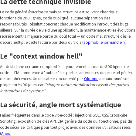
La dette technique invisible
Le code généré
fonctionne
mais sa structure est souvent chaotique :
fonctions de 200 lignes, code dupliqué, aucune séparation des
responsabilités. Résultat concret : chaque modification introduit des bugs
ailleurs. Sur la durée de vie d'une application, la maintenance et les évolutions
représentent la majeure partie du coût total — un code mal structuré dès le
départ multiplie cette facture par deux ou trois (
appmobilenormandie.fr
).
Le "context window hell"
Au-delà d'une certaine complexité — typiquement autour de 500 lignes de
code — l'IA commence à "oublier" les parties antérieures du projet et génère
des incohérences. Un utilisateur documenté par
Okoone
a abandonné son
projet après 90 jours car
"chaque petite modification cassait des parties
inattendues du système."
La sécurité, angle mort systématique
Failles fréquentes dans le code vibe-codé : injections SQL, XSS/Cross-Site
Scripting, exposition de clés API. L'IA génère du code qui fonctionne, pas du
code sécurisé. Critique pour tout projet avec des données utilisateurs réels
(
Aneo
).