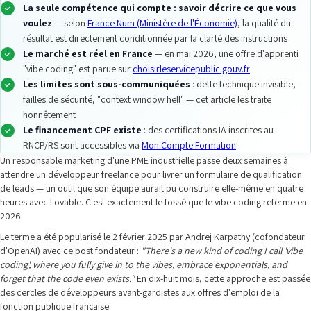
La seule compétence qui compte : savoir décrire ce que vous
voulez
— selon
France Num (Ministère de l'Économie)
, la qualité du
résultat est directement conditionnée par la clarté des instructions
Le marché est réel en France
— en mai 2026, une offre d'apprenti
"vibe coding" est parue sur
choisirleservicepublic.gouv.fr
Les limites sont sous-communiquées
: dette technique invisible,
failles de sécurité, "context window hell" — cet article les traite
honnêtement
Le financement CPF existe
: des certifications IA inscrites au
RNCP/RS sont accessibles via
Mon Compte Formation
Un responsable marketing d'une PME industrielle passe deux semaines à
attendre un développeur freelance pour livrer un formulaire de qualification
de leads — un outil que son équipe aurait pu construire elle-même en quatre
heures avec Lovable. C'est exactement le fossé que le vibe coding referme en
2026.
Le terme a été popularisé le 2 février 2025 par Andrej Karpathy (cofondateur
d'OpenAI) avec ce post fondateur :
"There's a new kind of coding I call 'vibe
coding', where you fully give in to the vibes, embrace exponentials, and
forget that the code even exists."
En dix-huit mois, cette approche est passée
des cercles de développeurs avant-gardistes aux offres d'emploi de la
fonction publique française.