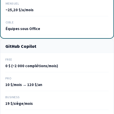
MENSUEL
~25,20 $/u/mois
CIBLE
Équipes sous Office
GitHub Copilot
FREE
0 $ (~2 000 complétions/mois)
PRO
10 $/mois → 120 $/an
BUSINESS
19 $/siège/mois