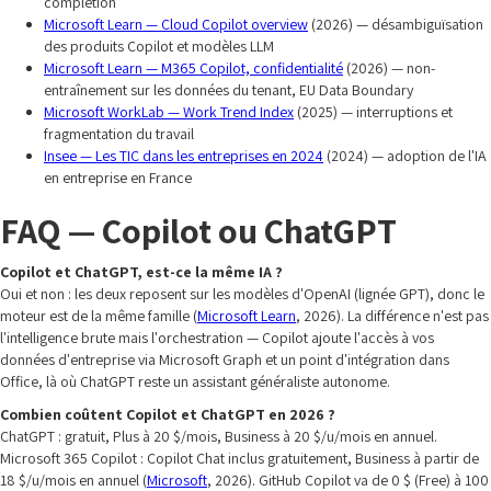
complétion
Microsoft Learn — Cloud Copilot overview
(2026) — désambiguïsation
des produits Copilot et modèles LLM
Microsoft Learn — M365 Copilot, confidentialité
(2026) — non-
entraînement sur les données du tenant, EU Data Boundary
Microsoft WorkLab — Work Trend Index
(2025) — interruptions et
fragmentation du travail
Insee — Les TIC dans les entreprises en 2024
(2024) — adoption de l'IA
en entreprise en France
FAQ — Copilot ou ChatGPT
Copilot et ChatGPT, est-ce la même IA ?
Oui et non : les deux reposent sur les modèles d'OpenAI (lignée GPT), donc le
moteur est de la même famille (
Microsoft Learn
, 2026). La différence n'est pas
l'intelligence brute mais l'orchestration — Copilot ajoute l'accès à vos
données d'entreprise via Microsoft Graph et un point d'intégration dans
Office, là où ChatGPT reste un assistant généraliste autonome.
Combien coûtent Copilot et ChatGPT en 2026 ?
ChatGPT : gratuit, Plus à 20 $/mois, Business à 20 $/u/mois en annuel.
Microsoft 365 Copilot : Copilot Chat inclus gratuitement, Business à partir de
18 $/u/mois en annuel (
Microsoft
, 2026). GitHub Copilot va de 0 $ (Free) à 100