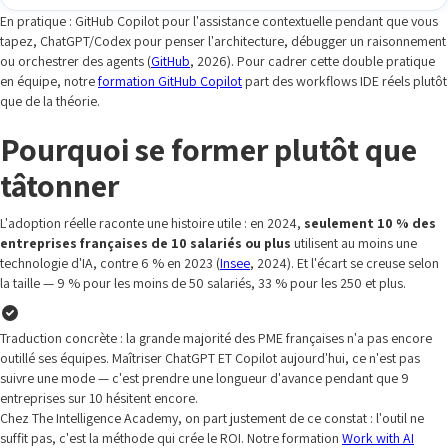
En pratique : GitHub Copilot pour l'assistance contextuelle pendant que vous
tapez, ChatGPT/Codex pour penser l'architecture, débugger un raisonnement
ou orchestrer des agents (
GitHub
, 2026). Pour cadrer cette double pratique
en équipe, notre
formation GitHub Copilot
part des workflows IDE réels plutôt
que de la théorie.
Pourquoi se former plutôt que
tâtonner
L'adoption réelle raconte une histoire utile : en 2024,
seulement 10 % des
entreprises françaises de 10 salariés ou plus
utilisent au moins une
technologie d'IA, contre 6 % en 2023 (
Insee
, 2024). Et l'écart se creuse selon
la taille — 9 % pour les moins de 50 salariés, 33 % pour les 250 et plus.
Traduction concrète : la grande majorité des PME françaises n'a pas encore
outillé ses équipes. Maîtriser ChatGPT ET Copilot aujourd'hui, ce n'est pas
suivre une mode — c'est prendre une longueur d'avance pendant que 9
entreprises sur 10 hésitent encore.
Chez The Intelligence Academy, on part justement de ce constat : l'outil ne
suffit pas, c'est la méthode qui crée le ROI. Notre formation
Work with AI