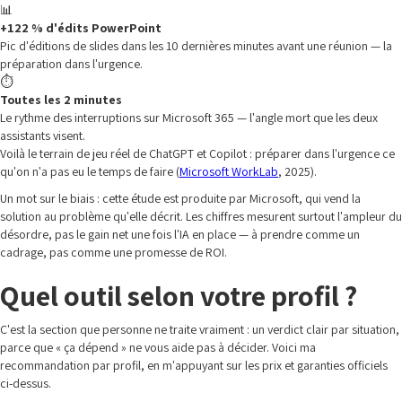
📊
+122 % d'édits PowerPoint
Pic d'éditions de slides dans les 10 dernières minutes avant une réunion — la
préparation dans l'urgence.
⏱️
Toutes les 2 minutes
Le rythme des interruptions sur Microsoft 365 — l'angle mort que les deux
assistants visent.
Voilà le terrain de jeu réel de ChatGPT et Copilot : préparer dans l'urgence ce
qu'on n'a pas eu le temps de faire (
Microsoft WorkLab
, 2025).
Un mot sur le biais : cette étude est produite par Microsoft, qui vend la
solution au problème qu'elle décrit. Les chiffres mesurent surtout l'ampleur du
désordre, pas le gain net une fois l'IA en place — à prendre comme un
cadrage, pas comme une promesse de ROI.
Quel outil selon votre profil ?
C'est la section que personne ne traite vraiment : un verdict clair par situation,
parce que « ça dépend » ne vous aide pas à décider. Voici ma
recommandation par profil, en m'appuyant sur les prix et garanties officiels
ci-dessus.