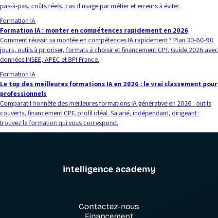
pas-à-pas, coûts réels, cas d'usage par métier et erreurs à éviter.
Formation IA
Formation IA : monter en compétences rapidement en 2026
Comment réussir sa montée en compétences IA rapidement ? Plan 30-60-90
jours, outils à prioriser, formats à choisir et financement CPF. Guide 2026 avec
données INSEE, APEC et BPI France.
Formation IA
Le top des meilleures formations IA en 2026 : le vrai classement pour
professionnels
Comparatif honnête des meilleures formations IA générative en 2026 : outils
couverts, financement CPF, profil idéal. Salarié, indépendant, dirigeant :
trouvez la formation qui vous correspond.
intelligence academy
Contactez-nous
Financement