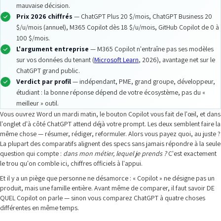
mauvaise décision.
Prix 2026 chiffrés
— ChatGPT Plus 20 $/mois, ChatGPT Business 20
$/u/mois (annuel), M365 Copilot dès 18 $/u/mois, GitHub Copilot de 0 à
100 $/mois.
L'argument entreprise
— M365 Copilot n'entraîne pas ses modèles
sur vos données du tenant (
Microsoft Learn
, 2026), avantage net sur le
ChatGPT grand public.
Verdict par profil
— indépendant, PME, grand groupe, développeur,
étudiant : la bonne réponse dépend de votre écosystème, pas du «
meilleur » outil.
Vous ouvrez Word un mardi matin, le bouton Copilot vous fait de l'œil, et dans
l'onglet d'à côté ChatGPT attend déjà votre prompt. Les deux semblent faire la
même chose — résumer, rédiger, reformuler. Alors vous payez quoi, au juste ?
La plupart des comparatifs alignent des specs sans jamais répondre à la seule
question qui compte :
dans mon métier, lequel je prends ?
C'est exactement
le trou qu'on comble ici, chiffres officiels à l'appui.
Et il y a un piège que personne ne désamorce : « Copilot » ne désigne pas un
produit, mais une famille entière. Avant même de comparer, il faut savoir DE
QUEL Copilot on parle — sinon vous comparez ChatGPT à quatre choses
différentes en même temps.