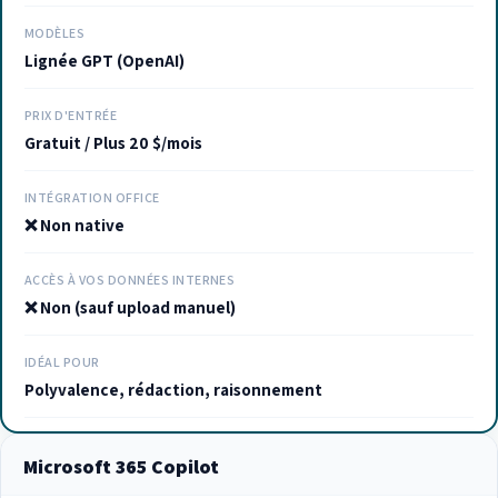
MODÈLES
Lignée GPT (OpenAI)
PRIX D'ENTRÉE
Gratuit / Plus 20 $/mois
INTÉGRATION OFFICE
❌ Non native
ACCÈS À VOS DONNÉES INTERNES
❌ Non (sauf upload manuel)
IDÉAL POUR
Polyvalence, rédaction, raisonnement
Microsoft 365 Copilot