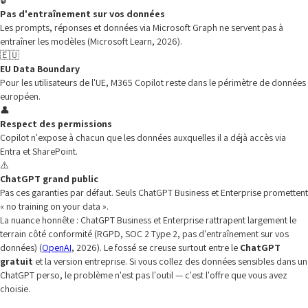
🔒
Pas d'entraînement sur vos données
Les prompts, réponses et données via Microsoft Graph ne servent pas à
entraîner les modèles (Microsoft Learn, 2026).
🇪🇺
EU Data Boundary
Pour les utilisateurs de l'UE, M365 Copilot reste dans le périmètre de données
européen.
👤
Respect des permissions
Copilot n'expose à chacun que les données auxquelles il a déjà accès via
Entra et SharePoint.
⚠️
ChatGPT grand public
Pas ces garanties par défaut. Seuls ChatGPT Business et Enterprise promettent
« no training on your data ».
La nuance honnête : ChatGPT Business et Enterprise rattrapent largement le
terrain côté conformité (RGPD, SOC 2 Type 2, pas d'entraînement sur vos
données) (
OpenAI
, 2026). Le fossé se creuse surtout entre le
ChatGPT
gratuit
et la version entreprise. Si vous collez des données sensibles dans un
ChatGPT perso, le problème n'est pas l'outil — c'est l'offre que vous avez
choisie.