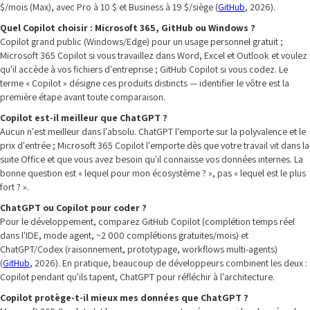
$/mois (Max), avec Pro à 10 $ et Business à 19 $/siège (
GitHub
, 2026).
Quel Copilot choisir : Microsoft 365, GitHub ou Windows ?
Copilot grand public (Windows/Edge) pour un usage personnel gratuit ;
Microsoft 365 Copilot si vous travaillez dans Word, Excel et Outlook et voulez
qu'il accède à vos fichiers d'entreprise ; GitHub Copilot si vous codez. Le
terme « Copilot » désigne ces produits distincts — identifier le vôtre est la
première étape avant toute comparaison.
Copilot est-il meilleur que ChatGPT ?
Aucun n'est meilleur dans l'absolu. ChatGPT l'emporte sur la polyvalence et le
prix d'entrée ; Microsoft 365 Copilot l'emporte dès que votre travail vit dans la
suite Office et que vous avez besoin qu'il connaisse vos données internes. La
bonne question est « lequel pour mon écosystème ? », pas « lequel est le plus
fort ? ».
ChatGPT ou Copilot pour coder ?
Pour le développement, comparez GitHub Copilot (complétion temps réel
dans l'IDE, mode agent, ~2 000 complétions gratuites/mois) et
ChatGPT/Codex (raisonnement, prototypage, workflows multi-agents)
(
GitHub
, 2026). En pratique, beaucoup de développeurs combinent les deux :
Copilot pendant qu'ils tapent, ChatGPT pour réfléchir à l'architecture.
Copilot protège-t-il mieux mes données que ChatGPT ?