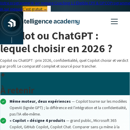
Votre programme IA sur mesure
·
Coaching 1:1
·
Éligible CPF & OPCO
Programme
IA sur mesure
C'est gratuit →
← Blog
intelligence academy
Formation IA
•
16 min read
Copilot ou ChatGPT :
|
lequel choisir en 2026 ?
Copilot ou ChatGPT : prix 2026, confidentialité, quel Copilot choisir et verdict
par profil. Le comparatif complet et sourcé pour trancher.
À retenir
Même moteur, deux expériences
— Copilot tourne sur les modèles
OpenAI (lignée GPT) ; la différence est l'intégration et la confidentialité,
pas l'IA elle-même.
« Copilot » désigne 4 produits
— grand public, Microsoft 365
Copilot, GitHub Copilot, Copilot Chat. Comparer sans ça mène à la