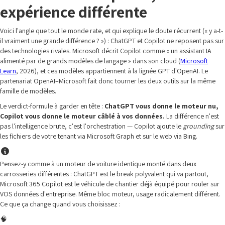
expérience différente
Voici l'angle que tout le monde rate, et qui explique le doute récurrent (« y a-t-
il vraiment une grande différence ? ») : ChatGPT et Copilot ne reposent pas sur
des technologies rivales. Microsoft décrit Copilot comme « un assistant IA
alimenté par de grands modèles de langage » dans son cloud (
Microsoft
Learn
, 2026), et ces modèles appartiennent à la lignée GPT d'OpenAI. Le
partenariat OpenAI–Microsoft fait donc tourner les deux outils sur la même
famille de modèles.
Le verdict-formule à garder en tête :
ChatGPT vous donne le moteur nu,
Copilot vous donne le moteur câblé à vos données.
La différence n'est
pas l'intelligence brute, c'est l'orchestration — Copilot ajoute le
grounding
sur
les fichiers de votre tenant via Microsoft Graph et sur le web via Bing.
Pensez-y comme à un moteur de voiture identique monté dans deux
carrosseries différentes : ChatGPT est le break polyvalent qui va partout,
Microsoft 365 Copilot est le véhicule de chantier déjà équipé pour rouler sur
VOS données d'entreprise. Même bloc moteur, usage radicalement différent.
Ce que ça change quand vous choisissez :
🧠