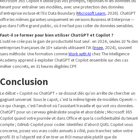
Microsoft 365 Copilot n'utilise pas vos prompts, réponses ni les données du
tenant pour entraîner ses modèles, avec une protection des données
d'entreprise incluse et l'EU Data Boundary (
Microsoft Learn
, 2026). ChatGPT
offre les mêmes garanties uniquement en versions Business et Enterprise —
pas dans l'offre grand public, où il ne faut pas coller de données sensibles.
Faut-il se former pour bien utiliser ChatGPT et Copilot ?
L'outil ne crée pas le gain de productivité tout seul : en 2024, seules 10 % des
entreprises françaises de 10+ salariés utilisaient l'IA (
Insee
, 2024), souvent
sans méthode. Une formation comme
Work with AI
chez The Intelligence
Academy apprend à exploiter ChatGPT et Copilot ensemble sur des cas
métier concrets, en 31 heures éligibles CPF.
Conclusion
Le débat « Copilot ou ChatGPT » se dissout dès qu'on arrête de chercher un
gagnant universel. Sous le capot, c'est la même lignée de modèles OpenAI —
ce qui change, c'est l'endroit où l'assistant travaille et qui voit vos données.
ChatGPT pour un cerveau généraliste souple et abordable ; Microsoft 365
Copilot quand votre journée vit dans Office et que la confidentialité du tenant
compte ; GitHub Copilot pour coder. Identifiez d'abord QUEL Copilot vous
concerne, posez vos vrais coûts annuels à côté, puis tranchez selon votre
profil. Et si l'objectif est d'en tirer un ROI mesurable plutôt que de