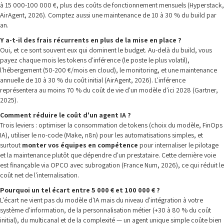
à 15 000-100 000 €, plus des coûts de fonctionnement mensuels (Hyperstack,
AirAgent, 2026). Comptez aussi une maintenance de 10 à 30 % du build par
an.
Y a-t-il des frais récurrents en plus de la mise en place ?
Oui, et ce sont souvent eux qui dominent le budget. Au-delà du build, vous
payez chaque mois les tokens d'inférence (le poste le plus volatil),
l'hébergement (50-200 €/mois en cloud), le monitoring, et une maintenance
annuelle de 10 à 30 % du coût initial (AirAgent, 2026). L'inférence
représentera au moins 70 % du coût de vie d'un modèle d'ici 2028 (Gartner,
2025).
Comment réduire le coût d'un agent IA ?
Trois leviers : optimiser la consommation de tokens (choix du modèle, FinOps
IA), utiliser le no-code (Make, n8n) pour les automatisations simples, et
surtout
monter vos équipes en compétence
pour internaliser le pilotage
et la maintenance plutôt que dépendre d'un prestataire. Cette dernière voie
est finançable via OPCO avec subrogation (France Num, 2026), ce qui réduit le
coût net de l'internalisation.
Pourquoi un tel écart entre 5 000 € et 100 000 € ?
L'écart ne vient pas du modèle d'IA mais du niveau d'intégration à votre
système d'information, de la personnalisation métier (+30 à 80 % du coût
initial), du multicanal et de la complexité — un agent unique simple coûte bien