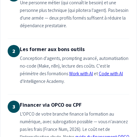
Une personne métier (qui connaît le besoin) et une
personne plus technique (qui pilotera l'agent). Pas besoin
d'une armée — deux profils formés suffisent à réduire la
dépendance prestataire.
Les former aux bons outils
2
Conception d'agents, prompting avancé, automatisation
no-code (Make, n8n), lecture des coûts. C'est le
périmètre des formations
Work with AI
et
Code with AI
d'Intelligence Academy.
Financer via OPCO ou CPF
3
L'OPCO de votre branche finance la formation au
numérique, avec subrogation possible — vous n'avancez
pas les frais (France Num, 2026). Le coût net de
l'internalisation chute. Notre
guide du financement OPCO