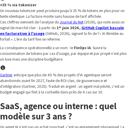
+35 % via tokenizer
Un nouveau tokenizer peut produire jusqu'à 35 % de tokens en plus pour un
texte identique. La facture monte sans hausse de tarif affichée.
Ces chiffres viennent de l'analyse du
Journal du Net
(2026), qui note aussi un
signal de marché clair : à partir du
1ᵉʳ juin 2026,
GitHub Copilot bascule
en facturation à l'usage
(GitHub, 2026), signant la fin de l'« IA illimitée au
forfait ». L'ère du tarif fixe se referme.
La conséquence opérationnelle a un nom : le
FinOps IA
. Suivre la
consommation de tokens par cas d'usage, par équipe et par projet n'est plus
un luxe mais une discipline budgétaire.
Gartner
anticipe que plus de 40 % des projets d'IA agentique seront
abandonnés avant fin 2027, faute de ROI clair, de gouvernance et
d'intégration (Gartner, 2025). Traduit en argent : un agent mal piloté, c'est un
budget engagé qui finit à la corbeille dans près de 4 cas sur 10.
SaaS, agence ou interne : quel
modèle sur 3 ans ?
Un agent IA n'est pas un achat ponctuel, c'est un engagement pluriannuel. La