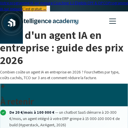
Votre programme IA sur mesure
·
Coaching 1:1
·
Éligible CPF & OPCO
Programme
IA sur mesure
C'est gratuit →
← Blog
intelligence academy
IA Entreprise
•
20 min read
Coût d'un agent IA en
entreprise : guide des prix
2026
Combien coûte un agent IA en entreprise en 2026 ? Fourchettes par type,
coûts cachés, TCO sur 3 ans et comment réduire la facture.
À retenir
De 20 €/mois à 100 000 €
— un chatbot SaaS démarre à 20-300
€/mois, un agent intégré à votre ERP grimpe à 15 000-100 000 € de
build (Hyperstack, AirAgent, 2026)