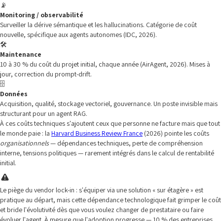
📡
Monitoring / observabilité
Surveiller la dérive sémantique et les hallucinations. Catégorie de coût
nouvelle, spécifique aux agents autonomes (IDC, 2026).
🛠️
Maintenance
10 à 30 % du coût du projet initial, chaque année (AirAgent, 2026). Mises à
jour, correction du prompt-drift.
🗄️
Données
Acquisition, qualité, stockage vectoriel, gouvernance. Un poste invisible mais
structurant pour un agent RAG.
À ces coûts techniques s'ajoutent ceux que personne ne facture mais que tout
le monde paie : la
Harvard Business Review France
(2026) pointe les coûts
organisationnels
— dépendances techniques, perte de compréhension
interne, tensions politiques — rarement intégrés dans le calcul de rentabilité
initial.
Le piège du vendor lock-in : s'équiper via une solution « sur étagère » est
pratique au départ, mais cette dépendance technologique fait grimper le coût
et bride l'évolutivité dès que vous voulez changer de prestataire ou faire
évoluer l'agent. À mesure que l'adoption progresse — 10 % des entreprises