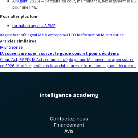
AirAgent
(2026) — Facteurs de coût, maintenance, hébergement et ROI
pour une PME
Pour aller plus loin
formation agents IA PME
#
agent IA
#
coût agent IA
#
IA entreprise
#
TCO IA
#
formation IA entreprise
Articles similaires
IA Entreprise
IA souveraine open source : le guide concret pour décideurs
Cloud Act, RGPD, IA Act : comment déployer une IA souveraine open source
en 2026. Modèles, coûts réels, architectures et formation — guide décideurs.
intelligence academy
Contactez-nous
Financement
Avis