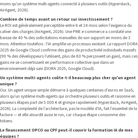
moins qu'un système multi-agents connecté à plusieurs outils (Hyperstack,
AirAgent, 2026).
Combien de temps avant un retour sur investissement ?
Le ROI est généralement perceptible entre 6 et 24 mois selon l'exigence du
cahier des charges (AirAgent, 2026). Une PME e-commerce a constaté une
baisse de 40 % des sollicitations manuelles de son support en moins de 3
mois. Attention toutefois : l'IA amplifie un processus existant. Le rapport DORA
2025 de Google Cloud confirme des gains de productivité individuels massifs
(90 % des développeurs l'utilisent, plus de 80 % perçoivent un gain), mais ces
gains ne se convertissent en performance collective que dans un
environnement déjà sain (DORA 2025, Google Cloud).
Un système multi-agents coûte-t-il beaucoup plus cher qu'un agent
unique ?
Oui. Un agent unique simple démarre à quelques centaines d'euros en SaaS,
alors qu'un système multi-agents qui orchestre plusieurs outils et raisonne en
plusieurs étapes part de 5 000 € et grimpe rapidement (Hyperstack, AirAgent,
2026). La complexité de l'architecture, pas le modèle d'IA, fait l'essentiel de la
facture — et elle alourdit aussi le run, car chaque étape consomme des
tokens.
Le financement OPCO ou CPF peut-il couvrir la formation IA de mes
équipes ?