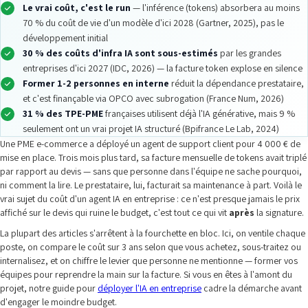
Le vrai coût, c'est le run
— l'inférence (tokens) absorbera au moins
70 % du coût de vie d'un modèle d'ici 2028 (Gartner, 2025), pas le
développement initial
30 % des coûts d'infra IA sont sous-estimés
par les grandes
entreprises d'ici 2027 (IDC, 2026) — la facture token explose en silence
Former 1-2 personnes en interne
réduit la dépendance prestataire,
et c'est finançable via OPCO avec subrogation (France Num, 2026)
31 % des TPE-PME
françaises utilisent déjà l'IA générative, mais 9 %
seulement ont un vrai projet IA structuré (Bpifrance Le Lab, 2024)
Une PME e-commerce a déployé un agent de support client pour 4 000 € de
mise en place. Trois mois plus tard, sa facture mensuelle de tokens avait triplé
par rapport au devis — sans que personne dans l'équipe ne sache pourquoi,
ni comment la lire. Le prestataire, lui, facturait sa maintenance à part. Voilà le
vrai sujet du coût d'un agent IA en entreprise : ce n'est presque jamais le prix
affiché sur le devis qui ruine le budget, c'est tout ce qui vit
après
la signature.
La plupart des articles s'arrêtent à la fourchette en bloc. Ici, on ventile chaque
poste, on compare le coût sur 3 ans selon que vous achetez, sous-traitez ou
internalisez, et on chiffre le levier que personne ne mentionne — former vos
équipes pour reprendre la main sur la facture. Si vous en êtes à l'amont du
projet, notre guide pour
déployer l'IA en entreprise
cadre la démarche avant
d'engager le moindre budget.