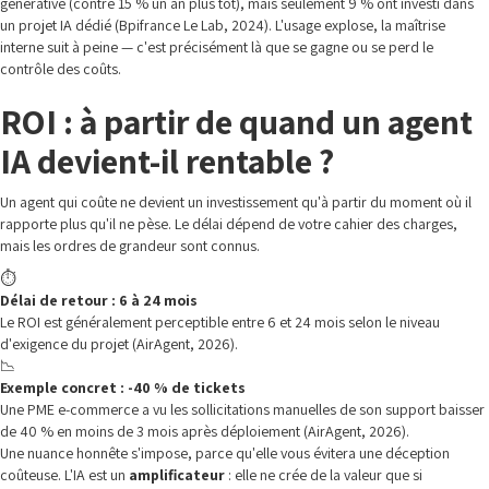
générative (contre 15 % un an plus tôt), mais seulement 9 % ont investi dans
un projet IA dédié (Bpifrance Le Lab, 2024). L'usage explose, la maîtrise
interne suit à peine — c'est précisément là que se gagne ou se perd le
contrôle des coûts.
ROI : à partir de quand un agent
IA devient-il rentable ?
Un agent qui coûte ne devient un investissement qu'à partir du moment où il
rapporte plus qu'il ne pèse. Le délai dépend de votre cahier des charges,
mais les ordres de grandeur sont connus.
⏱️
Délai de retour : 6 à 24 mois
Le ROI est généralement perceptible entre 6 et 24 mois selon le niveau
d'exigence du projet (AirAgent, 2026).
📉
Exemple concret : -40 % de tickets
Une PME e-commerce a vu les sollicitations manuelles de son support baisser
de 40 % en moins de 3 mois après déploiement (AirAgent, 2026).
Une nuance honnête s'impose, parce qu'elle vous évitera une déception
coûteuse. L'IA est un
amplificateur
: elle ne crée de la valeur que si