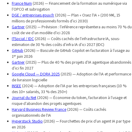
France Num
(2026) — Financement de la formation au numérique via
l'OPCO et subrogation
DGE / entreprises.gouv.fr
(2026) — Plan « Osez l'IA » (200 M€, 15
millions de professionnels formés d'ici 2030)
Gartner
(2025) — Prévision : l'inférence représentera au moins 70 % du
coût de vie d'un modèle d'ici 2028
ITSocial / IDC
(2026) — Coûts cachés de l'infrastructure IA, sous-
estimation de 30 % des coûts d'infra IA d'ici 2027 (IDC)
GitHub
(2026) — Bascule de GitHub Copilot en facturation à l'usage au
1ᵉʳ juin 2026
Gartner
(2025) — Plus de 40 % des projets d'IA agentique abandonnés
d'ici fin 2027
Google Cloud — DORA 2025
(2025) — Adoption de l'IA et performance
de livraison logicielle
INSEE
(2024) — Adoption de l'IA par les entreprises françaises (10 %
des 10+ salariés, 33 % des 250+)
Journal du Net
(2026) — Économie du token, facturation à l'usage et
risque d'abandon des projets agentiques
Harvard Business Review France
(2026) — Coûts cachés
organisationnels de l'IA
Hyperstack Studio
(2026) — Fourchettes de prix d'un agent IA par type
en 2026