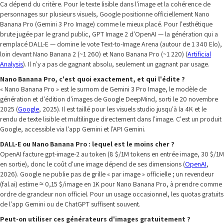
Ça dépend du critère. Pour le texte lisible dans l'image et la cohérence de
personnages sur plusieurs visuels, Google positionne officiellement Nano
Banana Pro (Gemini 3 Pro Image) comme le mieux placé. Pour l'esthétique
brute jugée par le grand public, GPT Image 2 d'OpenAI — la génération qui a
remplacé DALL-E — domine le vote Text-to-Image Arena (autour de 1 340 Elo),
loin devant Nano Banana 2 (~1 260) et Nano Banana Pro (~1 220) (
Artificial
Analysis
). Il n'y a pas de gagnant absolu, seulement un gagnant par usage.
Nano Banana Pro, c'est quoi exactement, et qui l'édite ?
« Nano Banana Pro » est le surnom de Gemini 3 Pro Image, le modèle de
génération et d'édition d'images de Google DeepMind, sorti le 20 novembre
2025 (
Google
, 2025). Il est taillé pour les visuels studio jusqu'à la 4K et le
rendu de texte lisible et multilingue directement dans l'image. C'est un produit
Google, accessible via l'app Gemini et l'API Gemini.
DALL-E ou Nano Banana Pro : lequel est le moins cher ?
OpenAI facture gpt-image-2 au token (8 $/1M tokens en entrée image, 30 $/1M
en sortie), donc le coût d'une image dépend de ses dimensions (
OpenAI
,
2026). Google ne publie pas de grille « par image » officielle ; un revendeur
(fal.ai) estime ≈ 0,15 $/image en 1K pour Nano Banana Pro, à prendre comme
ordre de grandeur non officiel. Pour un usage occasionnel, les quotas gratuits
de l'app Gemini ou de ChatGPT suffisent souvent.
Peut-on utiliser ces générateurs d'images gratuitement ?