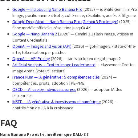
Google — Introducing Nano Banana Pro
(2025) — identité Gemini 3 Pro
Image, positionnement texte, cohérence, résolution, accès et filigrane
Google DeepMind — Nano Banana Pro (Gemini 3 Pro Image)
(2025) —
fiche modèle officielle, résolution jusqu'à 4K
Google — Nano Banana 2
(2026) — Gemini 3.1 Flash Image, vitesse et
Content Credentials
OpenAI — Images and vision (API)
(2026) — gpt-image-2 « state-of-the-
art », tokenisation par patches
OpenAI — API Pricing
(2026) — tarifs au token de gpt-image-2
Artificial Analysis — Text-to-Image Leaderboard
— classement Text-to-
Image Arena (vote utilisateurs)
France Num — IA générative : 5 compétences clés
(2024) —
compétences, droits, adoption TPE-PME
OECD — AI use by individuals surges
(2026) — adoption IA des
entreprises
INSEE — IA générative & investissement numérique
(2026) —
contribution de l'IA à la croissance
FAQ
Nano Banana Pro est-il meilleur que DALL-E ?