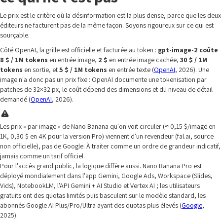
Le prix est le critère où la désinformation est la plus dense, parce que les deux
éditeurs ne facturent pas de la même façon. Soyons rigoureux sur ce qui est
sourçable.
Côté OpenAI, la grille est officielle et facturée au token :
gpt-image-2 coûte
8 $ / 1M tokens
en entrée image,
2 $
en entrée image cachée,
30 $ / 1M
tokens
en sortie, et
5 $ / 1M tokens
en entrée texte (
OpenAI
, 2026). Une
image n'a donc pas un prix fixe : OpenAI documente une tokenisation par
patches de 32×32 px, le coût dépend des dimensions et du niveau de détail
demandé (
OpenAI
, 2026).
Les prix « par image » de Nano Banana qu'on voit circuler (≈ 0,15 $/image en
1K, 0,30 $ en 4K pour la version Pro) viennent d'un revendeur (fal.ai, source
non officielle), pas de Google. À traiter comme un ordre de grandeur indicatif,
jamais comme un tarif officiel.
Pour l'accès grand public, la logique diffère aussi. Nano Banana Pro est
déployé mondialement dans l'app Gemini, Google Ads, Workspace (Slides,
Vids), NotebookLM, l'API Gemini + AI Studio et Vertex AI ; les utilisateurs
gratuits ont des quotas limités puis basculent sur le modèle standard, les
abonnés Google AI Plus/Pro/Ultra ayant des quotas plus élevés (
Google
,
2025).