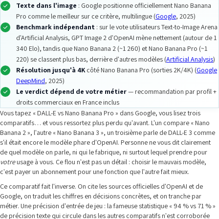
Texte dans l'image
: Google positionne officiellement Nano Banana
Pro comme le meilleur sur ce critère, multilingue (
Google
, 2025)
Benchmark indépendant
: sur le vote utilisateurs Text-to-Image Arena
d'Artificial Analysis, GPT Image 2 d'OpenAI mène nettement (autour de 1
340 Elo), tandis que Nano Banana 2 (~1 260) et Nano Banana Pro (~1
220) se classent plus bas, derrière d'autres modèles (
Artificial Analysis
)
Résolution jusqu'à 4K
côté Nano Banana Pro (sorties 2K/4K) (
Google
DeepMind
, 2025)
Le verdict dépend de votre métier
— recommandation par profil +
droits commerciaux en France inclus
Vous tapez « DALL-E vs Nano Banana Pro » dans Google, vous lisez trois
comparatifs… et vous ressortez plus perdu qu'avant. L'un compare « Nano
Banana 2 », l'autre « Nano Banana 3 », un troisième parle de DALL-E 3 comme
s'il était encore le modèle phare d'OpenAI. Personne ne vous dit clairement
de quel modèle on parle, ni qui le fabrique, ni surtout lequel prendre pour
votre
usage à vous. Ce flou n'est pas un détail : choisir le mauvais modèle,
c'est payer un abonnement pour une fonction que l'autre fait mieux.
Ce comparatif fait l'inverse. On cite les sources officielles d'OpenAI et de
Google, on traduit les chiffres en décisions concrètes, et on tranche par
métier. Une précision d'entrée de jeu : la fameuse statistique « 94 % vs 71 % »
de précision texte qui circule dans les autres comparatifs n'est corroborée