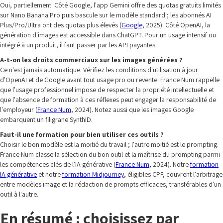
Oui, partiellement. Côté Google, l'app Gemini offre des quotas gratuits limités
sur Nano Banana Pro puis bascule sur le modèle standard ; les abonnés AI
Plus/Pro/Ultra ont des quotas plus élevés (
Google
, 2025). Côté OpenAI, la
génération d'images est accessible dans ChatGPT. Pour un usage intensif ou
intégré à un produit, il faut passer par les API payantes.
A-t-on les droits commerciaux sur les images générées ?
Ce n'est jamais automatique. Vérifiez les conditions d'utilisation à jour
d'OpenAI et de Google avant tout usage pro ou revente. France Num rappelle
que l'usage professionnel impose de respecter la propriété intellectuelle et
que l'absence de formation à ces réflexes peut engager la responsabilité de
l'employeur (
France Num
, 2024). Notez aussi que les images Google
embarquent un filigrane SynthID.
Faut-il une formation pour bien utiliser ces outils ?
Choisir le bon modèle est la moitié du travail ; l'autre moitié est le prompting.
France Num classe la sélection du bon outil et la maîtrise du prompting parmi
les compétences clés de l'IA générative (
France Num
, 2024). Notre
formation
IA générative
et notre
formation Midjourney
, éligibles CPF, couvrent l'arbitrage
entre modèles image et la rédaction de prompts efficaces, transférables d'un
outil à l'autre.
En résumé : choisissez par