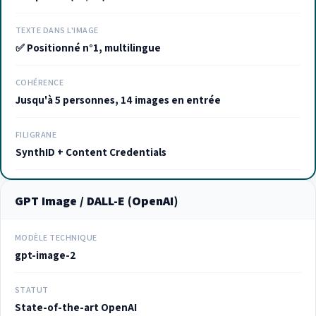
TEXTE DANS L'IMAGE
✅ Positionné n°1, multilingue
COHÉRENCE
Jusqu'à 5 personnes, 14 images en entrée
FILIGRANE
SynthID + Content Credentials
GPT Image / DALL-E (OpenAI)
MODÈLE TECHNIQUE
gpt-image-2
STATUT
State-of-the-art OpenAI