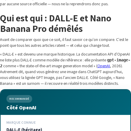
par aucune source officielle — nous ne la reprendrons donc pas.
Qui est qui : DALL-E et Nano
Banana Pro démêlés
Avant de comparer quoi que ce soit, il faut savoir ce qu'on compare. C'est le
point que tous les autres articles ratent — et celui qui change tout.
« DALL-E » est devenu une marque historique. La documentation API d'OpenAI
ne liste plus DALL-E comme modèle de référence : elle présente
gpt-image-
comme « the state-of-the-art image generation model » (
OpenAI
, 2026).
2
Autrement dit, quand vous générez une image dans ChatGPT aujourd'hui,
vous utilisez la lignée GPT Image, pas l'ancien DALL-E. Côté Google, « Nano
Banana » est un surnom — il recouvre en réalité trois modèles distincts.
RECOMMANDÉ
Côté OpenAI
MARQUE CONNUE
DALL-E (héritage)