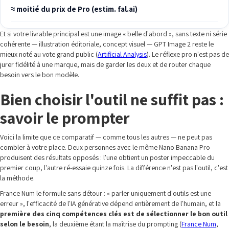
≈ moitié du prix de Pro (estim. fal.ai)
Et si votre livrable principal est une image « belle d'abord », sans texte ni série
cohérente — illustration éditoriale, concept visuel — GPT Image 2 reste le
mieux noté au vote grand public (
Artificial Analysis
). Le réflexe pro n'est pas de
jurer fidélité à une marque, mais de garder les deux et de router chaque
besoin vers le bon modèle.
Bien choisir l'outil ne suffit pas :
savoir le prompter
Voici la limite que ce comparatif — comme tous les autres — ne peut pas
combler à votre place. Deux personnes avec le même Nano Banana Pro
produisent des résultats opposés : l'une obtient un poster impeccable du
premier coup, l'autre ré-essaie quinze fois. La différence n'est pas l'outil, c'est
la méthode.
France Num le formule sans détour : « parler uniquement d'outils est une
erreur », l'efficacité de l'IA générative dépend entièrement de l'humain, et la
première des cinq compétences clés est de sélectionner le bon outil
selon le besoin
, la deuxième étant la maîtrise du prompting (
France Num
,