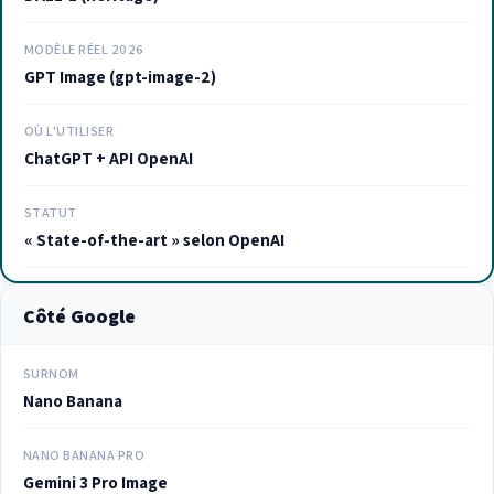
MODÈLE RÉEL 2026
GPT Image (gpt-image-2)
OÙ L'UTILISER
ChatGPT + API OpenAI
STATUT
« State-of-the-art » selon OpenAI
Côté Google
SURNOM
Nano Banana
NANO BANANA PRO
Gemini 3 Pro Image