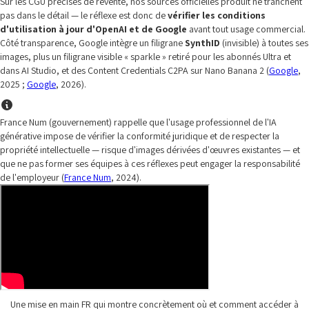
Sur les CGU précises de revente, nos sources officielles produit ne tranchent
pas dans le détail — le réflexe est donc de
vérifier les conditions
d'utilisation à jour d'OpenAI et de Google
avant tout usage commercial.
Côté transparence, Google intègre un filigrane
SynthID
(invisible) à toutes ses
images, plus un filigrane visible « sparkle » retiré pour les abonnés Ultra et
dans AI Studio, et des Content Credentials C2PA sur Nano Banana 2 (
Google
,
2025 ;
Google
, 2026).
France Num (gouvernement) rappelle que l'usage professionnel de l'IA
générative impose de vérifier la conformité juridique et de respecter la
propriété intellectuelle — risque d'images dérivées d'œuvres existantes — et
que ne pas former ses équipes à ces réflexes peut engager la responsabilité
de l'employeur (
France Num
, 2024).
Une mise en main FR qui montre concrètement où et comment accéder à