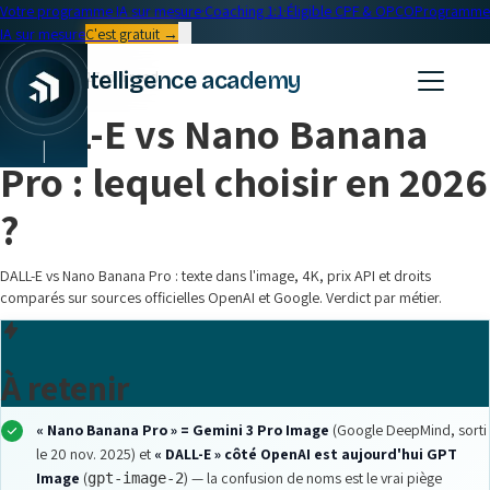
Votre programme IA sur mesure
·
Coaching 1:1
·
Éligible CPF & OPCO
Programme
IA sur mesure
C'est gratuit →
← Blog
intelligence academy
Formation IA
•
17 min read
DALL-E vs Nano Banana
|
Pro : lequel choisir en 2026
?
DALL-E vs Nano Banana Pro : texte dans l'image, 4K, prix API et droits
comparés sur sources officielles OpenAI et Google. Verdict par métier.
À retenir
« Nano Banana Pro » = Gemini 3 Pro Image
(Google DeepMind, sorti
le 20 nov. 2025) et
« DALL-E » côté OpenAI est aujourd'hui GPT
Image
(
) — la confusion de noms est le vrai piège
gpt-image-2