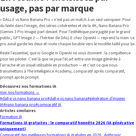
usage, pas par marque
« DALL-E vs Nano Banana Pro » n'est pas un match à un seul vainqueur. Pour
du texte dans l'image, des séries cohérentes et de la 4K, Nano Banana Pro
(Gemini 3 Pro Image) part devant. Pour l'esthétique pure jugée par le grand
public, GPT Image 2 — l'héritier de DALL-E chez OpenAI — reprend la main. Le
pro avisé garde les deux et route chaque livrable vers le modèle taillé pour lui.
Reste l'essentiel, que ni Google ni OpenAI ne vous donnent : la compétence
pour les piloter. C'est là que se joue l'écart entre une image générée à
l'arrache et un visuel utilisable en production — et c'est ce que nous
transmettons à The Intelligence Academy, comparatif après comparatif,
prompt après prompt.
Découvrez nos formations IA
Voir nos formations
→
#
dall-e vs nano banana pro
#
dall-e vs nano banana
#
génération d'images
IA
#
nano banana pro
#
comparatif IA
Articles similaires
Formation IA
Formations IA gratuites : le comparatif honnête 2026 (IA générative
uniquement)
Comparatif des meilleures formations IA gratuites en 2026 : Anthropic