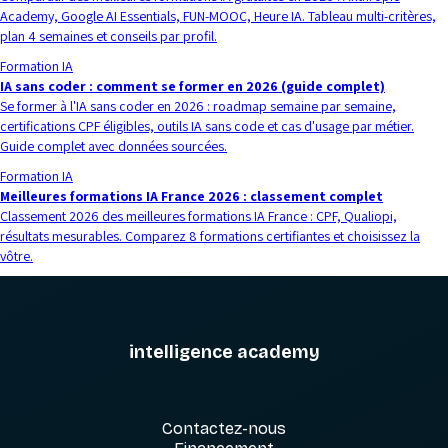
Academy, Google AI Essentials, FUN-MOOC, Heure IA. Tableau multi-critères,
plan 4 semaines et conseils par profil.
Formation IA
IA sans coder : comment se former en 2026 (guide complet)
Se former à l'IA sans coder en 2026 : roadmap semaine par semaine,
certifications CPF éligibles, outils IA sans code et cas d'usage par métier.
Guide complet avec données sourcées.
Formation IA
Meilleures formations IA France 2026 : classement complet
Classement 2026 des meilleures formations IA France : CPF, Qualiopi,
résultats mesurables. Comparez 8 formations certifiantes et choisissez la
vôtre.
intelligence academy
Contactez-nous