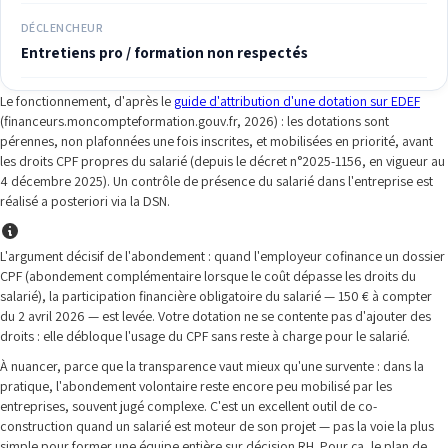
DÉCLENCHEUR
Entretiens pro / formation non respectés
Le fonctionnement, d'après le
guide d'attribution d'une dotation sur EDEF
(financeurs.moncompteformation.gouv.fr, 2026) : les dotations sont
pérennes, non plafonnées une fois inscrites, et mobilisées en priorité, avant
les droits CPF propres du salarié (depuis le décret n°2025-1156, en vigueur au
4 décembre 2025). Un contrôle de présence du salarié dans l'entreprise est
réalisé a posteriori via la DSN.
L'argument décisif de l'abondement : quand l'employeur cofinance un dossier
CPF (abondement complémentaire lorsque le coût dépasse les droits du
salarié), la participation financière obligatoire du salarié — 150 € à compter
du 2 avril 2026 — est levée. Votre dotation ne se contente pas d'ajouter des
droits : elle débloque l'usage du CPF sans reste à charge pour le salarié.
À nuancer, parce que la transparence vaut mieux qu'une survente : dans la
pratique, l'abondement volontaire reste encore peu mobilisé par les
entreprises, souvent jugé complexe. C'est un excellent outil de co-
construction quand un salarié est moteur de son projet — pas la voie la plus
simple pour former une équipe entière sur décision RH. Pour ça, le plan de