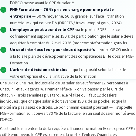
l'OPCO passe avant le CPF du salarié
FNE-Formation = 70 % pris en charge pour une petite
entreprise
— 60 % moyenne, 50 % grande, sur l'axe « transition
numérique » qui couvre l'IA (DREETS / travail-emploi.gouv, 2024)
L'employeur peut abonder le CPF
via le portail EDEF — et ce
cofinancement supprime les 150 € de participation que le salarié devra
acquitter à compter du 2 avril 2026 (moncompteformation.gouv.fr)
Un seul interlocuteur pour deux dispositifs
— votre OPCO instruit
à la fois le plan de développement des compétences ET le dossier FNE-
Formation
L'arbre de décision est inclus
— quel dispositif selon la taille de
votre entreprise et qui a l'initiative de la formation
Une DRH d'une PME industrielle de 38 salariés veut former 12 personnes à
ChatGPT et aux agents IA. Premier réflexe : « on va passer par le CPF de
chacun ». Trois semaines plus tard, elle réalise qu'il faut 12 dossiers
individuels, que chaque salarié doit avancer 150 € de sa poche, et que la
moitié n'a pas assez de droits. Le bon chemin existait pourtant — il s'appelle
FNE-Formation et il couvrait 70 % de la facture, en un seul dossier monté avec
l'OPCO.
C'est tout le malentendu de la requête « financer formation IA entreprise CPF »
: côté employeur, le CPF est rarement la porte d'entrée. Quand c'est