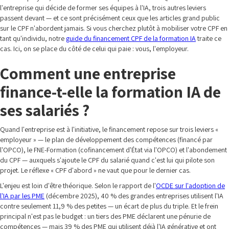
l'entreprise qui décide de former ses équipes à l'IA, trois autres leviers
passent devant — et ce sont précisément ceux que les articles grand public
sur le CPF n'abordent jamais. Si vous cherchez plutôt à mobiliser votre CPF en
tant qu'individu, notre
guide du financement CPF de la formation IA
traite ce
cas. Ici, on se place du côté de celui qui paie : vous, l'employeur.
Comment une entreprise
finance-t-elle la formation IA de
ses salariés ?
Quand l'entreprise est à l'initiative, le financement repose sur trois leviers «
employeur » — le plan de développement des compétences (financé par
l'OPCO), le FNE-Formation (cofinancement d'État via l'OPCO) et l'abondement
du CPF — auxquels s'ajoute le CPF du salarié quand c'est lui qui pilote son
projet. Le réflexe « CPF d'abord » ne vaut que pour le dernier cas.
L'enjeu est loin d'être théorique. Selon le rapport de l'
OCDE sur l'adoption de
l'IA par les PME
(décembre 2025), 40 % des grandes entreprises utilisent l'IA
contre seulement 11,9 % des petites — un écart de plus du triple. Et le frein
principal n'est pas le budget : un tiers des PME déclarent une pénurie de
compétences — mais 39 % des PME qui utilisent déjà l'IA générative et ont