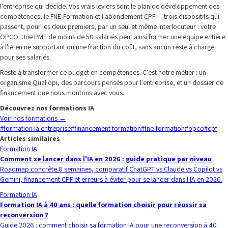
l'entreprise qui décide. Vos vrais leviers sont le plan de développement des
compétences, le FNE-Formation et l'abondement CPF — trois dispositifs qui
passent, pour les deux premiers, par un seul et même interlocuteur : votre
OPCO. Une PME de moins de 50 salariés peut ainsi former une équipe entière
à l'IA en ne supportant qu'une fraction du coût, sans aucun reste à charge
pour ses salariés.
Reste à transformer ce budget en compétences. C'est notre métier : un
organisme Qualiopi, des parcours pensés pour l'entreprise, et un dossier de
financement que nous montons avec vous.
Découvrez nos formations IA
Voir nos formations
→
#
formation ia entreprise
#
financement formation
#
fne-formation
#
opco
#
cpf
Articles similaires
Formation IA
Comment se lancer dans l'IA en 2026 : guide pratique par niveau
Roadmap concrète 8 semaines, comparatif ChatGPT vs Claude vs Copilot vs
Gemini, financement CPF et erreurs à éviter pour se lancer dans l'IA en 2026.
Formation IA
Formation IA à 40 ans : quelle formation choisir pour réussir sa
reconversion ?
Guide 2026 : comment choisir sa formation IA pour une reconversion à 40