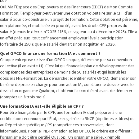
IA ?
Oui. Via l'Espace des Employeurs et des Financeurs (EDEF) de Mon Compte
Formation, l'employeur peut verser une dotation volontaire sur le CPF d'un
salarié pour co-construire un projet de formation. Cette dotation est pérenne,
non plafonnée, et mobilisée en priorité, avant les droits CPF propres du
salarié (depuis le décret n°2025-1156, en vigueur au 4 décembre 2025). Elle a
un effet précieux : tout cofinancement employeur lève la participation
forfaitaire de 150 € que le salarié devrait sinon acquitter en 2026.
Quel OPCO finance une formation IA et comment ?
Chaque entreprise relève d'un OPCO unique, déterminé par sa convention
collective (il en existe 11). C'est lui qui finance le plan de développement des
compétences des entreprises de moins de 50 salariés et qui instruit les
dossiers FNE-Formation. La démarche : identifier votre OPCO, demander son
barème de prise en charge pour une action IA, constituer le dossier avec le
devis d'un organisme Qualiopi, et obtenir l'accord écrit avant de démarrer
(comptez un à trois mois).
Une formation IA est-elle éligible au CPF ?
Pour être finançable par le CPF, une formation IA doit préparer à une
certification reconnue par l'État, enregistrée au RNCP (diplômes et titres) ou
au Répertoire spécifique / RS (compétences transversales, dont
informatiques). Pour le FNE-Formation et les OPCO, le critère est différent :
l'organisme doit être certifié Qualiopi. Un organisme sérieux remplit