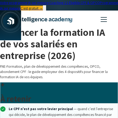
Votre programme IA sur mesure
·
Coaching 1:1
·
Éligible CPF & OPCO
Programme
IA sur mesure
C'est gratuit →
← Blog
intelligence academy
Formation IA
•
20 min read
Financer la formation IA
|
de vos salariés en
entreprise (2026)
FNE-Formation, plan de développement des compétences, OPCO,
abondement CPF : le guide employeur des 4 dispositifs pour financer la
formation IA de vos équipes.
À retenir
Le CPF n'est pas votre levier principal
— quand c'est l'entreprise
qui décide, le plan de développement des compétences financé par