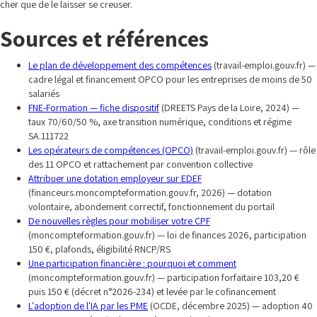
cher que de le laisser se creuser.
Sources et références
Le plan de développement des compétences
(travail-emploi.gouv.fr) —
cadre légal et financement OPCO pour les entreprises de moins de 50
salariés
FNE-Formation — fiche dispositif
(DREETS Pays de la Loire, 2024) —
taux 70/60/50 %, axe transition numérique, conditions et régime
SA.111722
Les opérateurs de compétences (OPCO)
(travail-emploi.gouv.fr) — rôle
des 11 OPCO et rattachement par convention collective
Attribuer une dotation employeur sur EDEF
(financeurs.moncompteformation.gouv.fr, 2026) — dotation
volontaire, abondement correctif, fonctionnement du portail
De nouvelles règles pour mobiliser votre CPF
(moncompteformation.gouv.fr) — loi de finances 2026, participation
150 €, plafonds, éligibilité RNCP/RS
Une participation financière : pourquoi et comment
(moncompteformation.gouv.fr) — participation forfaitaire 103,20 €
puis 150 € (décret n°2026-234) et levée par le cofinancement
L'adoption de l'IA par les PME
(OCDE, décembre 2025) — adoption 40