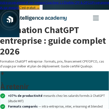
Votre programme IA sur mesure
·
Coaching 1:1
·
Éligible CPF & OPCO
Programme
IA sur mesure
C'est gratuit →
← Blog
intelligence academy
Entreprise
•
16 min read
Formation ChatGPT
entreprise : guide complet
2026
Formation ChatGPT entreprise : formats, prix, financement CPF/OPCO, cas
d'usage par métier et plan de déploiement. Guide certifié Qualiopi.
À retenir
+37% de productivité
mesurés chez les salariés formés à ChatGPT
(étude MIT)
Formats comparés
— intra-entreprise, inter, e-learning et blended