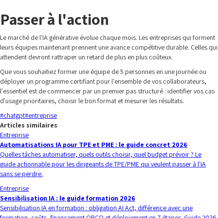
Passer à l'action
Le marché de l'IA générative évolue chaque mois. Les entreprises qui forment
leurs équipes maintenant prennent une avance compétitive durable. Celles qui
attendent devront rattraper un retard de plus en plus coûteux.
Que vous souhaitiez former une équipe de 5 personnes en une journée ou
déployer un programme certifiant pour l'ensemble de vos collaborateurs,
l'essentiel est de commencer par un premier pas structuré : identifier vos cas
d'usage prioritaires, choisir le bon format et mesurer les résultats.
#
chatgpt
#
entreprise
Articles similaires
Entreprise
Automatisations IA pour TPE et PME : le guide concret 2026
Quelles tâches automatiser, quels outils choisir, quel budget prévoir ? Le
guide actionnable pour les dirigeants de TPE/PME qui veulent passer à l'IA
sans se perdre.
Entreprise
Sensibilisation IA : le guide formation 2026
Sensibilisation IA en formation : obligation AI Act, différence avec une
formation, coûts, financement OPCO et déploiement en 7 étapes. Guide 2026.