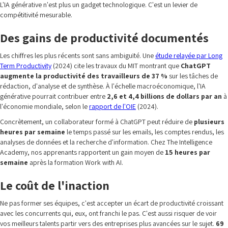
L'IA générative n'est plus un gadget technologique. C'est un levier de
compétitivité mesurable.
Des gains de productivité documentés
Les chiffres les plus récents sont sans ambiguïté. Une
étude relayée par Long
Term Productivity
(2024) cite les travaux du MIT montrant que
ChatGPT
augmente la productivité des travailleurs de 37 %
sur les tâches de
rédaction, d'analyse et de synthèse. À l'échelle macroéconomique, l'IA
générative pourrait contribuer entre
2,6 et 4,4 billions de dollars par an
à
l'économie mondiale, selon le
rapport de l'OIE
(2024).
Concrètement, un collaborateur formé à ChatGPT peut réduire de
plusieurs
heures par semaine
le temps passé sur les emails, les comptes rendus, les
analyses de données et la recherche d'information. Chez The Intelligence
Academy, nos apprenants rapportent un gain moyen de
15 heures par
semaine
après la formation Work with AI.
Le coût de l'inaction
Ne pas former ses équipes, c'est accepter un écart de productivité croissant
avec les concurrents qui, eux, ont franchi le pas. C'est aussi risquer de voir
vos meilleurs talents partir vers des entreprises plus avancées sur le sujet.
69