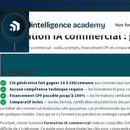
Votre programme IA sur mesure
·
Coaching 1:1
·
Éligible CPF & OPCO
Programme 
← Blog
Formation IA
•
19 min read
intelligence academy
Nos fo
Formation IA commercial :
|
Formation IA pour commercial : outils, prompts, financement CPF et comparatif.
À retenir
L'IA générative fait gagner 10 à 15h/semaine
aux commerciaux sur l
Aucune compétence technique requise
— les formations IA pour co
Financement CPF possible jusqu'à 100%
— les formations certifian
Comparatif inclus
— durée, format, certification et points forts des p
Le métier de commercial évolue plus vite que jamais. Les professionnels qui ma
en quelques minutes. Ceux qui ne s'y forment pas perdent un avantage compétit
Pourtant, choisir la bonne
formation IA commercial
reste un casse-tête. Ent
difficile de s'y retrouver. Ce guide vous donne toutes les clés pour compren