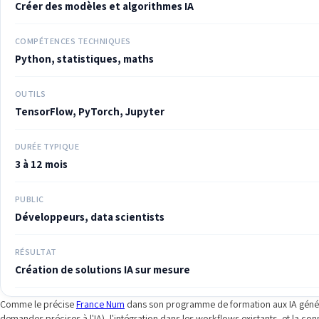
Créer des modèles et algorithmes IA
COMPÉTENCES TECHNIQUES
Python, statistiques, maths
OUTILS
TensorFlow, PyTorch, Jupyter
DURÉE TYPIQUE
3 à 12 mois
PUBLIC
Développeurs, data scientists
RÉSULTAT
Création de solutions IA sur mesure
Comme le précise
France Num
dans son programme de formation aux IA généra
demandes précises à l'IA), l'intégration dans les workflows existants, et la co