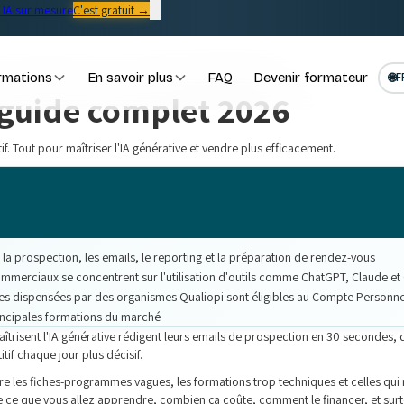
IA sur mesure
C'est gratuit →
rmations
En savoir plus
FAQ
Devenir formateur
🌐
F
 guide complet 2026
 Tout pour maîtriser l'IA générative et vendre plus efficacement.
a prospection, les emails, le reporting et la préparation de rendez-vous
mmerciaux se concentrent sur l'utilisation d'outils comme ChatGPT, Claude et
tes dispensées par des organismes Qualiopi sont éligibles au Compte Personn
rincipales formations du marché
îtrisent l'IA générative rédigent leurs emails de prospection en 30 secondes, 
if chaque jour plus décisif.
re les fiches-programmes vagues, les formations trop techniques et celles qui n
dre ce que vous allez apprendre, combien ça coûte, comment le financer, et su