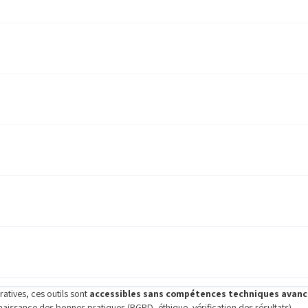
tives, ces outils sont
accessibles sans compétences techniques avan
nnaissance des bonnes pratiques (RGPD, éthique, vérification des résultats).