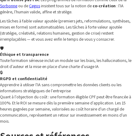
Sorbonne
ou de
Cegos
insistent tous sur la notion de
co-création
: l'IA
génère, l'humain valide, affine et stratège.
Les tâches à faible valeur ajoutée (premiers jets, reformulations, synthèses,
mises en forme) sont automatisables. Les tâches à forte valeur ajoutée
(stratégie, créativité, relations humaines, gestion de crise) restent
irremplaçables — et vous avez enfin le temps de vous y consacrer.
🛡️
Éthique et transparence
Toute formation sérieuse inclut un module sur les biais, les hallucinations, le
droit d'auteur et la mise en place d'une charte d'usage IA
🔒
RGPD et confidentialité
Apprendre à utiliser l'IA sans compromettre les données clients ou les
informations stratégiques de l'entreprise
Quant à l'objection du coût : une formation éligible CPF peut être financée à
100%. Et le ROI se mesure dès la première semaine d'application. Les 15
heures gagnées par semaine, valorisées au coût horaire d'un chargé de
communication, représentent un retour sur investissement en moins d'un
mois.
Sources et références