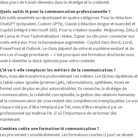
deux jours de travail réinvestis dans la stratégie et la créativité.
Quels outils IA pour la communication professionnelle ?
Les outils essentiels se répartissent en quatre catégories. Pour la rédaction :
ChatGPT (polyvalent, Custom GPTs), Claude (rédaction longue et nuancée) et
Copilot (intégré à Microsoft 365). Pour la création visuelle : Midjourney, DALL-E
et Canva AI. Pour l'automatisation : Make, Zapier ou n8n pour connecter vos
outils entre eux. Pour la bureautique augmentée : Copilot dans Word, Excel,
PowerPoint et Outlook. Le choix dépend de votre écosystème existant et de
vos cas d'usage prioritaires — c'est pourquoi une formation structurée vous
aide à identifier la stack optimale pour votre contexte.
L'IA va-t-elle remplacer les métiers de la communication ?
Non, mais elle transforme profondément ces métiers. Les tâches répétitives et
à faible valeur ajoutée (premiers jets, reformulations, synthèses, mises en
forme) sont de plus en plus automatisables. En revanche, la stratégie de
communication, la créativité conceptuelle, la gestion des relations humaines
et la communication de crise restent des compétences irremplaçables. Le vrai
risque n'est pas d'être remplacé par l'IA, mais d'être remplacé par un
professionnel qui maîtrise l'IA. D'où l'importance de se former dès
maintenant.
Combien coûte une formation IA communication ?
Les prix varient considérablement. Les formations courtes (1 jour) se situent