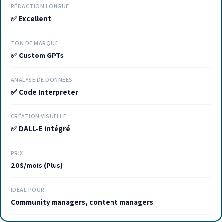
RÉDACTION LONGUE
✅ Excellent
TON DE MARQUE
✅ Custom GPTs
ANALYSE DE DONNÉES
✅ Code Interpreter
CRÉATION VISUELLE
✅ DALL-E intégré
PRIX
20$/mois (Plus)
IDÉAL POUR
Community managers, content managers