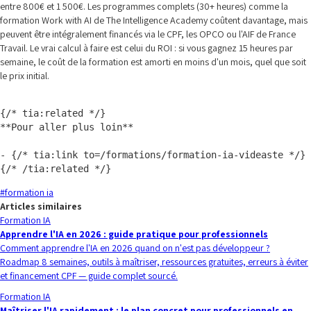
entre 800€ et 1 500€. Les programmes complets (30+ heures) comme la
formation Work with AI de The Intelligence Academy coûtent davantage, mais
peuvent être intégralement financés via le CPF, les OPCO ou l'AIF de France
Travail. Le vrai calcul à faire est celui du ROI : si vous gagnez 15 heures par
semaine, le coût de la formation est amorti en moins d'un mois, quel que soit
le prix initial.
{/* tia:related */}

**Pour aller plus loin**

- {/* tia:link to=/formations/formation-ia-videaste */} 
#
formation ia
Articles similaires
Formation IA
Apprendre l'IA en 2026 : guide pratique pour professionnels
Comment apprendre l'IA en 2026 quand on n'est pas développeur ?
Roadmap 8 semaines, outils à maîtriser, ressources gratuites, erreurs à éviter
et financement CPF — guide complet sourcé.
Formation IA
Maîtriser l'IA rapidement : le plan concret pour professionnels en