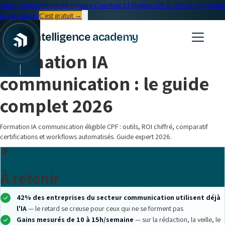
Votre programme IA sur mesure
·
Coaching 1:1
·
Éligible CPF & OPCO
Programme
IA sur mesure
C'est gratuit →
← Blog
intelligence academy
Formation IA
•
16 min read
Formation IA
|
communication : le guide
complet 2026
Formation IA communication éligible CPF : outils, ROI chiffré, comparatif
certifications et workflows automatisés. Guide expert 2026.
À retenir
42% des entreprises du secteur communication utilisent déjà
l'IA
— le retard se creuse pour ceux qui ne se forment pas
Gains mesurés de 10 à 15h/semaine
— sur la rédaction, la veille, le