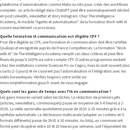
plateforme d'automatisation comme Make ou n8n pour créer des workflows
complets : un article rédigé dans ChatGPT peut être automatiquement décliné
en post LinkedIn, newsletter et story Instagram. Chez The Intelligence
Academy, le module "Agents et automatisation" de la formation Work with AI
couvre exactement ce processus.
Quelle formation IA communication est éligible CPF ?
Pour être éligible au CPF, une formation IA communication doit être certifiée
Qualiopi et enregistrée auprès de France Compétences. La formation "Work
with AI" de The Intelligence Academy remplit ces deux critères et peut être
financée jusqu'à 100% via votre compte CPF. D'autres programmes existent
chez des institutions comme Sciences Po ou Cegos, mais ils sont souvent plus
courts (1-3 jours) et ne couvrent pas l'automatisation ni l'intégration avec les
outils bureautiques. Vérifiez toujours votre solde sur
moncompteformation.gouv.fr avant de vous engager.
Quels sont les gains de temps avec l'IA en communication ?
Les gains mesurés varient selon les tâches. La rédaction de premiers jets
(articles, newsletters, communiqués) passe en moyenne de 3-4 heures à 1-
1h30. La veille sectorielle quotidienne passe de 1h30 à 20 minutes grâce à la
synthèse automatisée. La déclinaison multicanale (adapter un contenu en 5
formats différents) passe de 2h30 à 30 minutes. Au total, un communicant
formé peut récupérer entre 10 et 15 heures par semaine, soit l'équivalent de