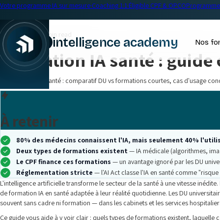
Votre programme IA sur mesure
·
Coaching 1:1
·
Éligible CPF & OPCO
Programme 
← Blog
Formation IA
•
14 min read
intelligence academy
Nos fo
Formation IA santé : guide
Formation IA en santé : comparatif DU vs formations courtes, cas d'usage con
À retenir
80% des médecins connaissent l'IA, mais seulement 40% l'utili
Deux types de formations existent
— IA médicale (algorithmes, imag
Le CPF finance ces formations
— un avantage ignoré par les DU univer
Réglementation stricte
— l'AI Act classe l'IA en santé comme "risqu
L'intelligence artificielle transforme le secteur de la santé à une vitesse inédi
de formation IA en santé adaptée à leur réalité quotidienne. Les DU universit
souvent sans cadre ni formation — dans les cabinets et les services hospitalier
Ce guide vous aide à y voir clair : quels types de formations existent, laquell