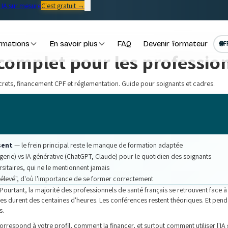
IA sur mesure
C'est gratuit →
rmations
En savoir plus
FAQ
Devenir formateur
🌐
F
 complet pour les professio
crets, financement CPF et réglementation. Guide pour soignants et cadres.
sent
— le frein principal reste le manque de formation adaptée
erie) vs IA générative (ChatGPT, Claude) pour le quotidien des soignants
sitaires, qui ne le mentionnent jamais
e élevé", d'où l'importance de se former correctement
te. Pourtant, la majorité des professionnels de santé français se retrouvent face 
aires durent des centaines d'heures. Les conférences restent théoriques. Et pe
s.
e correspond à votre profil, comment la financer, et surtout comment utiliser l