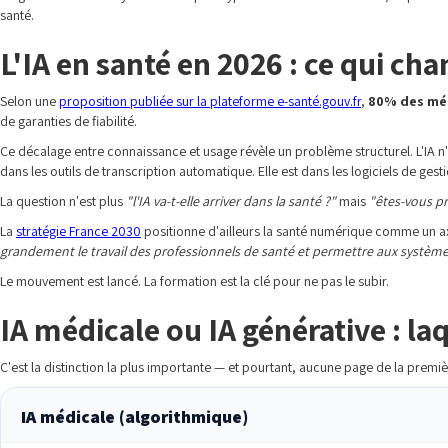
santé.
L'IA en santé en 2026 : ce qui c
Selon une
proposition publiée sur la plateforme e-santé.gouv.fr
,
80% des méde
de garanties de fiabilité.
Ce décalage entre connaissance et usage révèle un problème structurel. L'IA n'e
dans les outils de transcription automatique. Elle est dans les logiciels de gesti
La question n'est plus
"l'IA va-t-elle arriver dans la santé ?"
mais
"êtes-vous pr
La
stratégie France 2030
positionne d'ailleurs la santé numérique comme un axe 
grandement le travail des professionnels de santé et permettre aux système
Le mouvement est lancé. La formation est la clé pour ne pas le subir.
IA médicale ou IA générative : l
C'est la distinction la plus importante — et pourtant, aucune page de la pre
IA médicale (algorithmique)