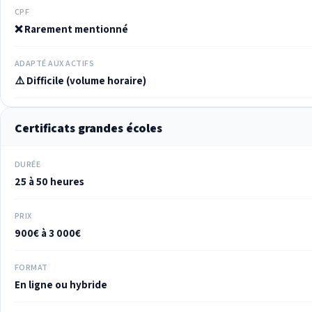
CPF
❌ Rarement mentionné
ADAPTÉ AUX ACTIFS
⚠️ Difficile (volume horaire)
Certificats grandes écoles
DURÉE
25 à 50 heures
PRIX
900€ à 3 000€
FORMAT
En ligne ou hybride