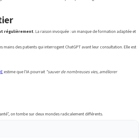
tier
ent régulièrement
. La raison invoquée : un manque de formation adaptée et
s mains des patients qui interrogent ChatGPT avant leur consultation. Elle est
DE
estime que l'IA pourrait
"sauver de nombreuses vies, améliorer
 santé", on tombe sur deux mondes radicalement différents.