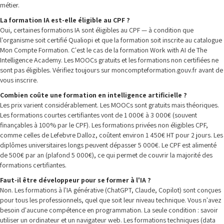
métier.
La formation IA est-elle éligible au CPF ?
Oui, certaines formations IA sont éligibles au CPF — à condition que
l'organisme soit certifié Qualiopi et que la formation soit inscrite au catalogue
Mon Compte Formation. C'est le cas de la formation Work with AI de The
Intelligence Academy. Les MOOCs gratuits et les formations non certifiées ne
sont pas éligibles. Vérifiez toujours sur moncompteformation.gouv.fr avant de
vous inscrire.
Combien coûte une formation en intelligence artificielle ?
Les prix varient considérablement. Les MOOCs sont gratuits mais théoriques.
Les formations courtes certifiantes vont de 1 000€ à 3 000€ (souvent
finançables à 100% par le CPF). Les formations privées non éligibles CPF,
comme celles de Lefebvre Dalloz, coûtent environ 1 450€ HT pour 2 jours. Les
diplômes universitaires longs peuvent dépasser 5 000€. Le CPF est alimenté
de 500€ par an (plafond 5 000€), ce qui permet de couvrir la majorité des
formations certifiantes.
Faut-il être développeur pour se former à l'IA ?
Non. Les formations à l'IA générative (ChatGPT, Claude, Copilot) sont conçues
pour tous les professionnels, quel que soit leur niveau technique. Vous n'avez
besoin d'aucune compétence en programmation. La seule condition : savoir
utiliser un ordinateur et un navigateur web. Les formations techniques (data