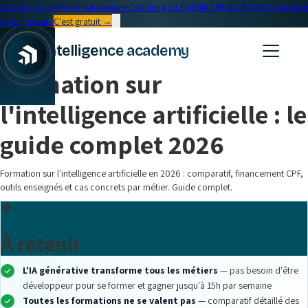
Votre programme IA sur mesure
·
Coaching 1:1
·
Éligible CPF & OPCO
Programme
IA sur mesure
C'est gratuit →
← Blog
intelligence academy
Formation IA
•
19 min read
Formation sur
l'intelligence artificielle : le
guide complet 2026
Formation sur l'intelligence artificielle en 2026 : comparatif, financement CPF,
outils enseignés et cas concrets par métier. Guide complet.
À retenir
L'IA générative transforme tous les métiers
— pas besoin d'être
développeur pour se former et gagner jusqu'à 15h par semaine
Toutes les formations ne se valent pas
— comparatif détaillé des