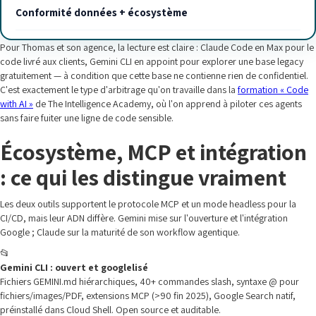
Conformité données + écosystème
Pour Thomas et son agence, la lecture est claire : Claude Code en Max pour le
code livré aux clients, Gemini CLI en appoint pour explorer une base legacy
gratuitement — à condition que cette base ne contienne rien de confidentiel.
C'est exactement le type d'arbitrage qu'on travaille dans la
formation « Code
with AI »
de The Intelligence Academy, où l'on apprend à piloter ces agents
sans faire fuiter une ligne de code sensible.
Écosystème, MCP et intégration
: ce qui les distingue vraiment
Les deux outils supportent le protocole MCP et un mode headless pour la
CI/CD, mais leur ADN diffère. Gemini mise sur l'ouverture et l'intégration
Google ; Claude sur la maturité de son workflow agentique.
📂
Gemini CLI : ouvert et googlelisé
Fichiers GEMINI.md hiérarchiques, 40+ commandes slash, syntaxe @ pour
fichiers/images/PDF, extensions MCP (>90 fin 2025), Google Search natif,
préinstallé dans Cloud Shell. Open source et auditable.