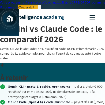
Votre programme IA sur mesure
·
Coaching 1:1
·
Éligible CPF & OPCO
Programme
IA sur mesure
C'est gratuit →
← Blog
intelligence academy
Formation IA
•
17 min read
Gemini vs Claude Code : le
comparatif 2026
Gemini CLI vs Claude Code : prix, qualité du code, RGPD et benchmarks 2026
comparés. Le guide complet pour choisir l'agent de codage adapté à votre
métier.
À retenir
Gemini CLI = gratuit, rapide, open source
— palier gratuit (~1 000
requêtes/jour en modèles Flash), 1M de tokens de contexte, idéal
prototypage et budget 0 (DataCamp, 2026)
Claude Code (Opus 4.6) = code plus fidèle
— payant dès 20 $/mois,