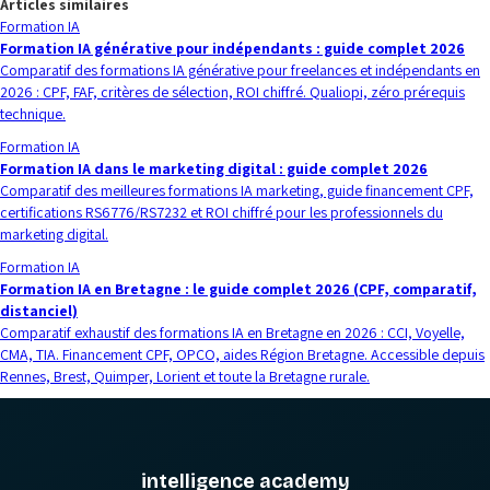
Articles similaires
Formation IA
Formation IA générative pour indépendants : guide complet 2026
Comparatif des formations IA générative pour freelances et indépendants en
2026 : CPF, FAF, critères de sélection, ROI chiffré. Qualiopi, zéro prérequis
technique.
Formation IA
Formation IA dans le marketing digital : guide complet 2026
Comparatif des meilleures formations IA marketing, guide financement CPF,
certifications RS6776/RS7232 et ROI chiffré pour les professionnels du
marketing digital.
Formation IA
Formation IA en Bretagne : le guide complet 2026 (CPF, comparatif,
distanciel)
Comparatif exhaustif des formations IA en Bretagne en 2026 : CCI, Voyelle,
CMA, TIA. Financement CPF, OPCO, aides Région Bretagne. Accessible depuis
Rennes, Brest, Quimper, Lorient et toute la Bretagne rurale.
intelligence academy