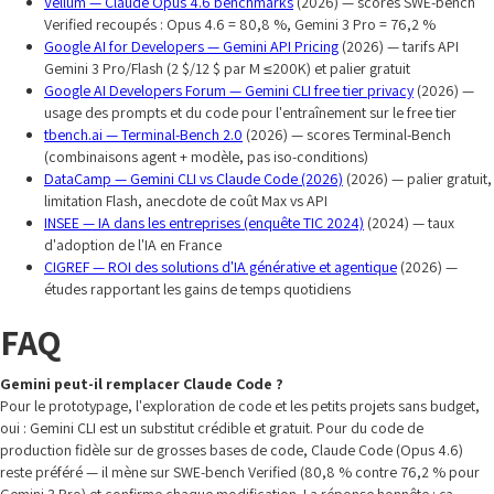
Vellum — Claude Opus 4.6 benchmarks
(2026) — scores SWE-bench
Verified recoupés : Opus 4.6 = 80,8 %, Gemini 3 Pro = 76,2 %
Google AI for Developers — Gemini API Pricing
(2026) — tarifs API
Gemini 3 Pro/Flash (2 $/12 $ par M ≤200K) et palier gratuit
Google AI Developers Forum — Gemini CLI free tier privacy
(2026) —
usage des prompts et du code pour l'entraînement sur le free tier
tbench.ai — Terminal-Bench 2.0
(2026) — scores Terminal-Bench
(combinaisons agent + modèle, pas iso-conditions)
DataCamp — Gemini CLI vs Claude Code (2026)
(2026) — palier gratuit,
limitation Flash, anecdote de coût Max vs API
INSEE — IA dans les entreprises (enquête TIC 2024)
(2024) — taux
d'adoption de l'IA en France
CIGREF — ROI des solutions d'IA générative et agentique
(2026) —
études rapportant les gains de temps quotidiens
FAQ
Gemini peut-il remplacer Claude Code ?
Pour le prototypage, l'exploration de code et les petits projets sans budget,
oui : Gemini CLI est un substitut crédible et gratuit. Pour du code de
production fidèle sur de grosses bases de code, Claude Code (Opus 4.6)
reste préféré — il mène sur SWE-bench Verified (80,8 % contre 76,2 % pour