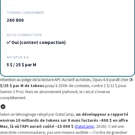
TOKENS CONSOMMÉS
260 800
AUTO-COMPACTION
✅ Oui (context compaction)
API OPUS 4.6
5 $ / 25 $ par M
Attention au piège de la lecture API. Au tarif au token, Opus 4.6 paraît cher (
5
$/25 $ par M de tokens
jusqu'à 200K de contexte, contre 2 $/12 $ pour
Gemini 3 Pro). Mais en abonnement plafonné, le calcul s'inverse
complètement.
Selon un témoignage relayé par DataCamp,
un développeur a rapporté
environ 10 milliards de tokens sur 8 mois facturés ~800 $ en offre
Max, là où l'API aurait coûté ~15 000 $
(
DataCamp
, 2026). C'est une
anecdote communautaire, pas une mesure auditée — l'ordre de grandeur