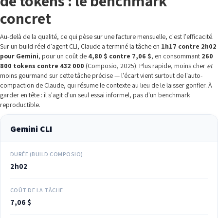
de tokens : le benchmark
concret
Au-delà de la qualité, ce qui pèse sur une facture mensuelle, c'est l'efficacité.
Sur un build réel d'agent CLI, Claude a terminé la tâche en
1h17 contre 2h02
pour Gemini
, pour un coût de
4,80 $ contre 7,06 $
, en consommant
260
800 tokens contre 432 000
(Composio, 2025). Plus rapide, moins cher
et
moins gourmand sur cette tâche précise — l'écart vient surtout de l'auto-
compaction de Claude, qui résume le contexte au lieu de le laisser gonfler. À
garder en tête : il s'agit d'un seul essai informel, pas d'un benchmark
reproductible.
Gemini CLI
DURÉE (BUILD COMPOSIO)
2h02
COÛT DE LA TÂCHE
7,06 $