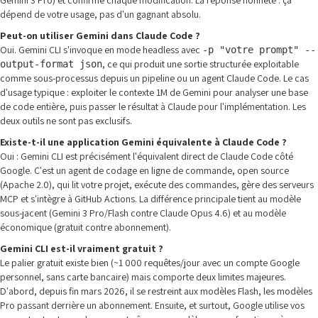
Gemini 3 Pro) et confirme chaque modification. La réponse honnête : ça
dépend de votre usage, pas d'un gagnant absolu.
Peut-on utiliser Gemini dans Claude Code ?
Oui. Gemini CLI s'invoque en mode headless avec
-p "votre prompt" --
, ce qui produit une sortie structurée exploitable
output-format json
comme sous-processus depuis un pipeline ou un agent Claude Code. Le cas
d'usage typique : exploiter le contexte 1M de Gemini pour analyser une base
de code entière, puis passer le résultat à Claude pour l'implémentation. Les
deux outils ne sont pas exclusifs.
Existe-t-il une application Gemini équivalente à Claude Code ?
Oui : Gemini CLI est précisément l'équivalent direct de Claude Code côté
Google. C'est un agent de codage en ligne de commande, open source
(Apache 2.0), qui lit votre projet, exécute des commandes, gère des serveurs
MCP et s'intègre à GitHub Actions. La différence principale tient au modèle
sous-jacent (Gemini 3 Pro/Flash contre Claude Opus 4.6) et au modèle
économique (gratuit contre abonnement).
Gemini CLI est-il vraiment gratuit ?
Le palier gratuit existe bien (~1 000 requêtes/jour avec un compte Google
personnel, sans carte bancaire) mais comporte deux limites majeures.
D'abord, depuis fin mars 2026, il se restreint aux modèles Flash, les modèles
Pro passant derrière un abonnement. Ensuite, et surtout, Google utilise vos