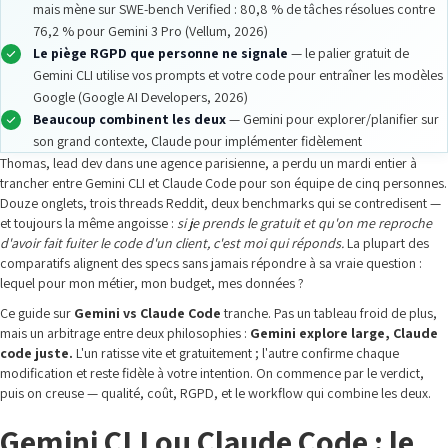
mais mène sur SWE-bench Verified : 80,8 % de tâches résolues contre
76,2 % pour Gemini 3 Pro (Vellum, 2026)
Le piège RGPD que personne ne signale
— le palier gratuit de
Gemini CLI utilise vos prompts et votre code pour entraîner les modèles
Google (Google AI Developers, 2026)
Beaucoup combinent les deux
— Gemini pour explorer/planifier sur
son grand contexte, Claude pour implémenter fidèlement
Thomas, lead dev dans une agence parisienne, a perdu un mardi entier à
trancher entre Gemini CLI et Claude Code pour son équipe de cinq personnes.
Douze onglets, trois threads Reddit, deux benchmarks qui se contredisent —
et toujours la même angoisse :
si je prends le gratuit et qu'on me reproche
d'avoir fait fuiter le code d'un client, c'est moi qui réponds.
La plupart des
comparatifs alignent des specs sans jamais répondre à sa vraie question :
lequel pour mon métier, mon budget, mes données ?
Ce guide sur
Gemini vs Claude Code
tranche. Pas un tableau froid de plus,
mais un arbitrage entre deux philosophies :
Gemini explore large, Claude
code juste.
L'un ratisse vite et gratuitement ; l'autre confirme chaque
modification et reste fidèle à votre intention. On commence par le verdict,
puis on creuse — qualité, coût, RGPD, et le workflow qui combine les deux.
Gemini CLI ou Claude Code : le