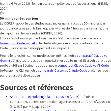
(contre 6 % en 2023) : le frein est la compétence, pas l'accès à l'outil (INSEE,
2024).
⏱️
50 min gagnées par jour
Le CIGREF rapporte des études évaluant les gains à plus de 50 minutes par
jour pour certains profils bien équipés — près de 4 heures par semaine, une
demi-journée de dev rendue (CIGREF, 2026).
Encore faut-il savoir piloter l'agent — et c'est précisément ce que vise la
formation « Code with AI »
de The Intelligence Academy, dédiée à Claude
Code, Cursor et au développement assisté par IA.
Pour aller plus loin sur les modèles eux-mêmes, notre
comparatif Claude vs
Gemini
détaille les forces de chaque LLM hors du terminal. Et si votre arbitrage
porte plutôt sur l'éditeur de code, notre
comparatif Claude Code vs VS Code
(extension vs CLI) ou notre
comparatif Cursor vs Claude Code
prolongent ce
panorama côté développeur.
Sources et références
Anthropic — Introducing Claude Opus 4.6
(2026) — fenêtre de
contexte 1M, context compaction, agent teams et tarifs API d'Opus 4.6
(5 $/25 $ par M jusqu'à 200K)