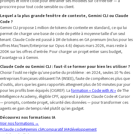
prompts et votre code pour entraîner ses modèles sur ce free tier — à
proscrire pour tout code sensible ou client.
Lequel a la plus grande fenêtre de contexte, Gemini CLI ou Claude
Code ?
Gemini CLI propose 1 million de tokens de contexte en standard, ce qui lui
permet de charger une base de code de petite à moyenne taille d'un seul
tenant. Claude Code est passé à 1M de tokens en GA premium (inclus pour les
offres Max/Team/Enterprise sur Opus 4.6) depuis mars 2026, mais reste à
200K sur les offres d'entrée. Pour charger un projet entier sans budget,
l'avantage va à Gemini.
Claude Code ou Gemini CLI : faut-il se former pour bien les utiliser ?
Choisir l'outil ne règle qu'une partie du problème : en 2024, seules 10 % des
entreprises françaises utilisaient l'IA (INSEE), faute de compétences plus que
d'outils, alors que les gains rapportés atteignent plus de 50 minutes par jour
pour les profils bien équipés (CIGREF). La
formation « Code with AI »
de The
Intelligence Academy, éligible CPF, apprend à piloter Claude Code et Cursor
— prompts, contexte projet, sécurité des données — pour transformer ces
agents en gain de temps réel plutôt qu'en gadget.
Découvrez nos formations IA
Voir nos formations
→
#
claude code
#
gemini cli
#
comparatif IA
#
développement