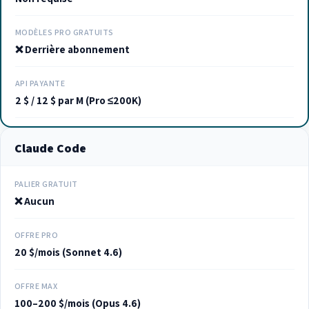
MODÈLES PRO GRATUITS
❌ Derrière abonnement
API PAYANTE
2 $ / 12 $ par M (Pro ≤200K)
Claude Code
PALIER GRATUIT
❌ Aucun
OFFRE PRO
20 $/mois (Sonnet 4.6)
OFFRE MAX
100–200 $/mois (Opus 4.6)