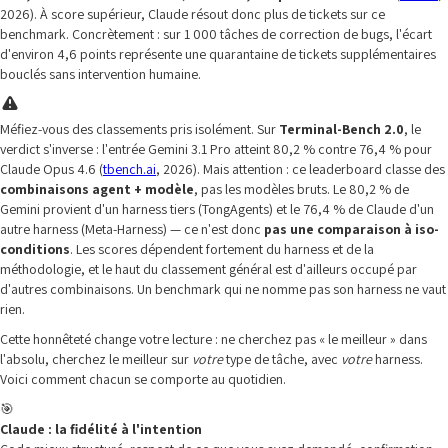
2026). À score supérieur, Claude résout donc plus de tickets sur ce
benchmark. Concrètement : sur 1 000 tâches de correction de bugs, l'écart
d'environ 4,6 points représente une quarantaine de tickets supplémentaires
bouclés sans intervention humaine.
Méfiez-vous des classements pris isolément. Sur
Terminal-Bench 2.0
, le
verdict s'inverse : l'entrée Gemini 3.1 Pro atteint 80,2 % contre 76,4 % pour
Claude Opus 4.6 (
tbench.ai
, 2026). Mais attention : ce leaderboard classe des
combinaisons agent + modèle
, pas les modèles bruts. Le 80,2 % de
Gemini provient d'un harness tiers (TongAgents) et le 76,4 % de Claude d'un
autre harness (Meta-Harness) — ce n'est donc
pas une comparaison à iso-
conditions
. Les scores dépendent fortement du harness et de la
méthodologie, et le haut du classement général est d'ailleurs occupé par
d'autres combinaisons. Un benchmark qui ne nomme pas son harness ne vaut
rien.
Cette honnêteté change votre lecture : ne cherchez pas « le meilleur » dans
l'absolu, cherchez le meilleur sur
votre
type de tâche, avec
votre
harness.
Voici comment chacun se comporte au quotidien.
🎯
Claude : la fidélité à l'intention