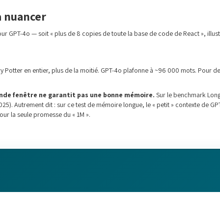
à nuancer
ur GPT-4o — soit « plus de 8 copies de toute la base de code de React », illus
ry Potter en entier, plus de la moitié. GPT-4o plafonne à ~96 000 mots. Pour de
nde fenêtre ne garantit pas une bonne mémoire.
Sur le benchmark Long
025). Autrement dit : sur ce test de mémoire longue, le « petit » contexte de GPT
our la seule promesse du « 1M ».