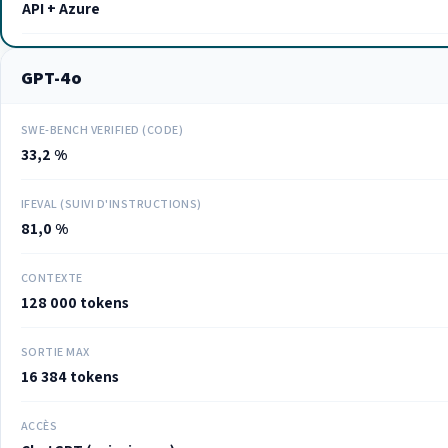
API + Azure
GPT-4o
SWE-BENCH VERIFIED (CODE)
33,2 %
IFEVAL (SUIVI D'INSTRUCTIONS)
81,0 %
CONTEXTE
128 000 tokens
SORTIE MAX
16 384 tokens
ACCÈS