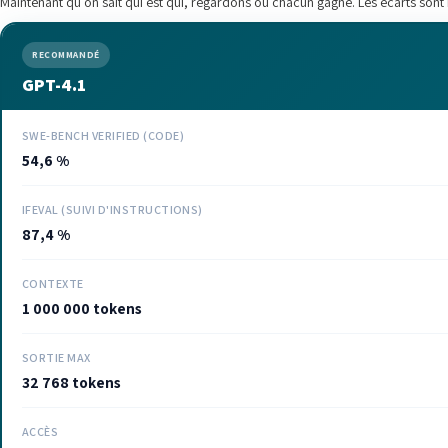
Maintenant qu'on sait qui est qui, regardons où chacun gagne. Les écarts sont ne
RECOMMANDÉ
GPT-4.1
SWE-BENCH VERIFIED (CODE)
54,6 %
IFEVAL (SUIVI D'INSTRUCTIONS)
87,4 %
CONTEXTE
1 000 000 tokens
SORTIE MAX
32 768 tokens
ACCÈS