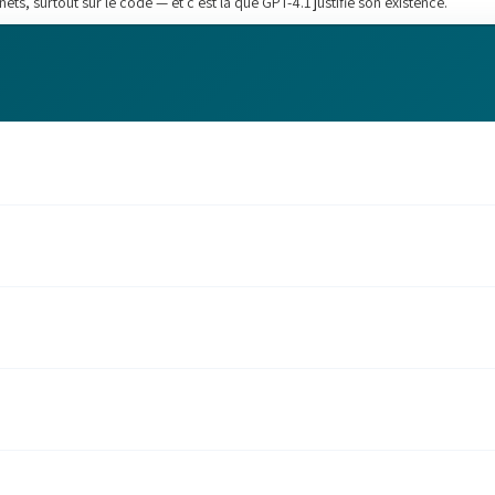
ts, surtout sur le code — et c'est là que GPT-4.1 justifie son existence.