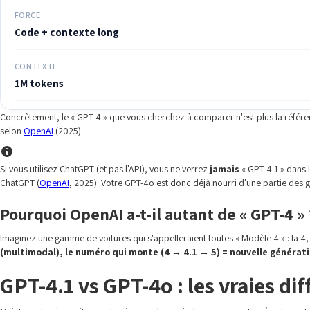
FORCE
Code + contexte long
CONTEXTE
1M tokens
Concrètement, le « GPT-4 » que vous cherchez à comparer n'est plus la référenc
selon
OpenAI
(2025).
Si vous utilisez ChatGPT (et pas l'API), vous ne verrez
jamais
« GPT-4.1 » dans 
ChatGPT (
OpenAI
, 2025). Votre GPT-4o est donc déjà nourri d'une partie des g
Pourquoi OpenAI a-t-il autant de « GPT-4 » 
Imaginez une gamme de voitures qui s'appelleraient toutes « Modèle 4 » : la 4,
(multimodal), le numéro qui monte (4 → 4.1 → 5) = nouvelle générati
GPT-4.1 vs GPT-4o : les vraies dif