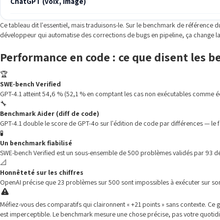
ChatGPT (voix, image)
Ce tableau dit l'essentiel, mais traduisons-le. Sur le benchmark de référence 
développeur qui automatise des corrections de bugs en pipeline, ça change la re
Performance en code : ce que disent les 
🏆
SWE-bench Verified
GPT-4.1 atteint 54,6 % (52,1 % en comptant les cas non exécutables comme é
🔧
Benchmark Aider (diff de code)
GPT-4.1 double le score de GPT-4o sur l'édition de code par différences — le fo
🧪
Un benchmark fiabilisé
SWE-bench Verified est un sous-ensemble de 500 problèmes validés par 93 dév
📐
Honnêteté sur les chiffres
OpenAI précise que 23 problèmes sur 500 sont impossibles à exécuter sur son i
Méfiez-vous des comparatifs qui claironnent « +21 points » sans contexte. Ce 
est imperceptible. Le benchmark mesure une chose précise, pas votre quotidi