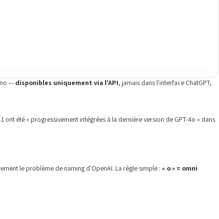
nano —
disponibles uniquement via l'API
, jamais dans l'interface ChatGPT,
1 ont été « progressivement intégrées à la dernière version de GPT-4o » dans
actement le problème de naming d'OpenAI. La règle simple :
« o » = omni