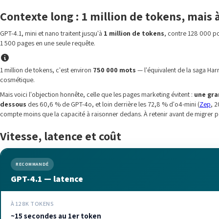
Contexte long : 1 million de tokens, mais 
GPT-4.1, mini et nano traitent jusqu'à
1 million de tokens
, contre 128 000 po
1 500 pages en une seule requête.
1 million de tokens, c'est environ
750 000 mots
— l'équivalent de la saga Har
cosmétique.
Mais voici l'objection honnête, celle que les pages marketing évitent :
une gra
dessous
des 60,6 % de GPT-4o, et loin derrière les 72,8 % d'o4-mini (
Zep
, 2
compte moins que la capacité à raisonner dedans. À retenir avant de migrer p
Vitesse, latence et coût
RECOMMANDÉ
GPT-4.1 — latence
À 128K TOKENS
~15 secondes au 1er token