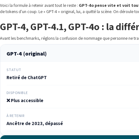
Voici la formule à retenir avant tout le reste :
GPT-4o pense vite et voit tou
de tokens d'un coup. Le « GPT-4 » original, lui, a quitté la scène. On déroule tou
GPT-4, GPT-4.1, GPT-4o : la diff
Avant les benchmarks, réglons la confusion de nommage que personne ne traite 
GPT-4 (original)
STATUT
Retiré de ChatGPT
DISPONIBLE
❌ Plus accessible
À RETENIR
Ancêtre de 2023, dépassé