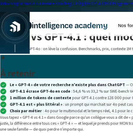
Votre programme IA sur mesure
·
Coaching 1:1
·
Éligible CPF & OPCO
Programme 
← Blog
Intelligence artificielle
•
16 min read
intelligence academy
Nos fo
GPT-4 vs GPT-4.1 : quel mod
|
GPT-4, GPT-4.1, GPT-4o : on lève la confusion. Benchmarks, prix, contexte 1M 
À retenir
Le « GPT-4 » de votre recherche n'existe plus dans ChatGPT
— Op
GPT-4.1 écrase GPT-4o en code
: 54,6 % vs 33,2 % sur SWE-bench Ver
1 million de tokens de contexte
pour GPT-4.1 contre 128 000 pour GP
GPT-4.1 est « plus littéral »
: un prompt qui marchait sur 4o peut ca
Choix par métier
: 4o pour le multimodal et le temps réel, 4.1 pour le
Vous tapez « GPT-4 vs 4.1 » dans Google parce qu'un collègue vous a dit de « 
juste, la différence entre tous ces « GPT-4 » — et lequel je prends pour MON tr
une seule famille — de quoi perdre n'importe qui.