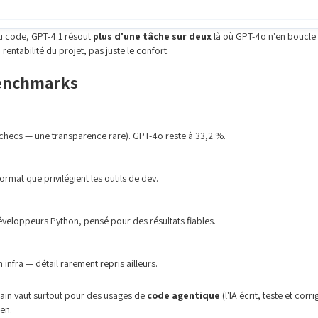
du code, GPT-4.1 résout
plus d'une tâche sur deux
là où GPT-4o n'en boucle q
ntabilité du projet, pas juste le confort.
benchmarks
checs — une transparence rare). GPT-4o reste à 33,2 %.
rmat que privilégient les outils de dev.
eloppeurs Python, pensé pour des résultats fiables.
nfra — détail rarement repris ailleurs.
gain vaut surtout pour des usages de
code agentique
(l'IA écrit, teste et cor
en.