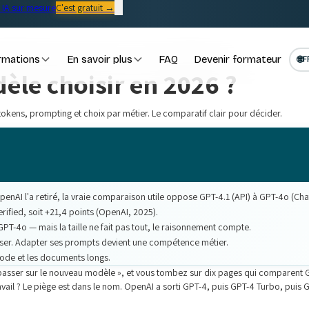
IA sur mesure
C'est gratuit →
rmations
En savoir plus
FAQ
Devenir formateur
🌐
F
èle choisir en 2026 ?
tokens, prompting et choix par métier. Le comparatif clair pour décider.
enAI l'a retiré, la vraie comparaison utile oppose GPT-4.1 (API) à GPT-4o (Ch
ified, soit +21,4 points (OpenAI, 2025).
T-4o — mais la taille ne fait pas tout, le raisonnement compte.
sser. Adapter ses prompts devient une compétence métier.
 code et les documents longs.
passer sur le nouveau modèle », et vous tombez sur dix pages qui comparent GP
avail ? Le piège est dans le nom. OpenAI a sorti GPT-4, puis GPT-4 Turbo, puis 