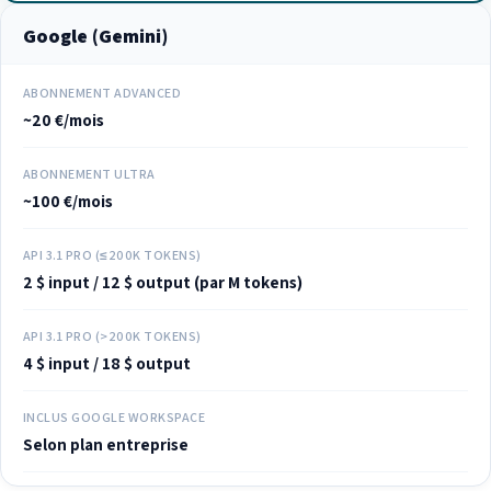
Google (Gemini)
ABONNEMENT ADVANCED
~20 €/mois
ABONNEMENT ULTRA
~100 €/mois
API 3.1 PRO (≤200K TOKENS)
2 $ input / 12 $ output (par M tokens)
API 3.1 PRO (>200K TOKENS)
4 $ input / 18 $ output
INCLUS GOOGLE WORKSPACE
Selon plan entreprise