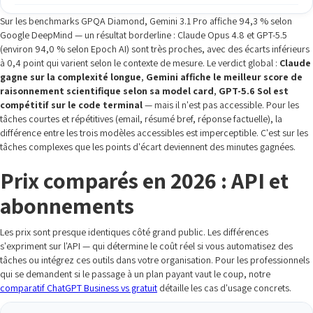
Sur les benchmarks GPQA Diamond, Gemini 3.1 Pro affiche 94,3 % selon
Google DeepMind — un résultat borderline : Claude Opus 4.8 et GPT-5.5
(environ 94,0 % selon Epoch AI) sont très proches, avec des écarts inférieurs
à 0,4 point qui varient selon le contexte de mesure. Le verdict global :
Claude
gagne sur la complexité longue
,
Gemini affiche le meilleur score de
raisonnement scientifique selon sa model card
,
GPT-5.6 Sol est
compétitif sur le code terminal
— mais il n'est pas accessible. Pour les
tâches courtes et répétitives (email, résumé bref, réponse factuelle), la
différence entre les trois modèles accessibles est imperceptible. C'est sur les
tâches complexes que les points d'écart deviennent des minutes gagnées.
Prix comparés en 2026 : API et
abonnements
Les prix sont presque identiques côté grand public. Les différences
s'expriment sur l'API — qui détermine le coût réel si vous automatisez des
tâches ou intégrez ces outils dans votre organisation. Pour les professionnels
qui se demandent si le passage à un plan payant vaut le coup, notre
comparatif ChatGPT Business vs gratuit
détaille les cas d'usage concrets.