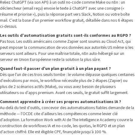
Reliez ChatGPT (via son API) à un outil no-code comme Make ou n8n : un
déclencheur (email reçu) envoie le texte à ChatGPT avec une consigne («
résume et priorise »), puis la réponse part vers Slack, Notion ou votre boîte
mail. C'est la base d'un premier workflow gratuit, détaillée dans nos 6 étapes
ci-dessus.
Les outils d'automatisation gratuits sont-ils conformes au RGPD ?
Pas tous. Les outils américains comme Zapier sont soumis au Cloud Act, qui
peut imposer la communication de vos données aux autorités US même si les
serveurs sont ailleurs. Pour une maîtrise totale, n8n auto-hébergé sur un
serveur en Union Européenne reste la solution la plus sûre.
Quand faut-il passer d'un plan gratuit à un plan payant ?
Dès que l'un de ces trois seuils tombe : le volume dépasse quelques centaines
d'exécutions par mois, le workflow nécessite plus de 2 étapes (Zapier) ou
plus de 2 scénarios actifs (Make), ou vous avez besoin de plusieurs
utilisateurs ou d'apps premium. Avant ces seuils, le gratuit suffit largement.
Comment apprendre à créer ses propres automatisations IA ?
Au-delà du test d'outils, concevoir des automatisations fiables demande de la
méthode — l'OCDE cite d'ailleurs les compétences comme levier clé
d'adoption. La formation Work with AI de The Intelligence Academy couvre la
construction de workflows IA et no-code, les quotas, le RGPD et un plan
d'action chiffré. Elle est éligible CPF, finançable jusqu'à 100 %.