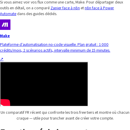
Si vous aimez voir vos flux comme une carte, Make. Pour départager deux
outils en détail, on a comparé
Zapier face à n8n
et
n8n face à Power
Automate
dans des guides dédiés.
Make
Plateforme d'automatisation no-code visuelle. Plan gratuit : 1 000
crédits/mois, 2 scénarios actifs, intervalle minimum de 15 minutes.
↗
Un comparatif FR récent qui confronte les trois free tiers et montre où chacun
craque — utile pour trancher avant de créer votre compte.