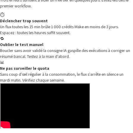
Trois erreurs suffisent à vider un free tier en quelques jours. Évitez-les dès le
premier workflow.
⏱️
Déclencher trop souvent
Un flux toutes les 15 min brûle 1 000 crédits Make en moins de 3 jours.
Espacez : toutes les heures suffit souvent.
🔁
Oublier le test manuel
Boucler sans avoir validé la consigne IA gaspille des exécutions à corriger un
résumé bancal. Testez à la main d'abord.
📊
Ne pas surveiller le quota
Sans coup d'œil régulier à la consommation, le flux s'arrête en silence un
mardi matin. Vérifiez chaque semaine.