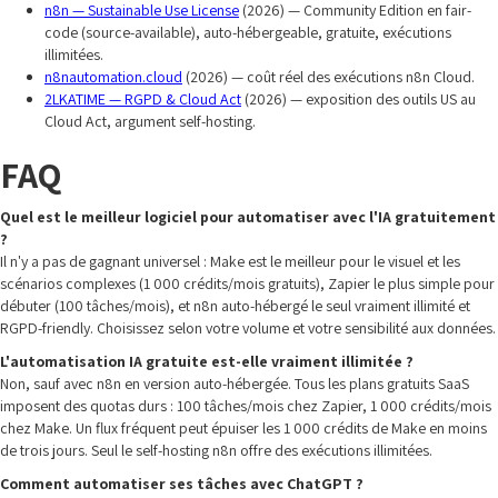
n8n — Sustainable Use License
(2026) — Community Edition en fair-
code (source-available), auto-hébergeable, gratuite, exécutions
illimitées.
n8nautomation.cloud
(2026) — coût réel des exécutions n8n Cloud.
2LKATIME — RGPD & Cloud Act
(2026) — exposition des outils US au
Cloud Act, argument self-hosting.
FAQ
Quel est le meilleur logiciel pour automatiser avec l'IA gratuitement
?
Il n'y a pas de gagnant universel : Make est le meilleur pour le visuel et les
scénarios complexes (1 000 crédits/mois gratuits), Zapier le plus simple pour
débuter (100 tâches/mois), et n8n auto-hébergé le seul vraiment illimité et
RGPD-friendly. Choisissez selon votre volume et votre sensibilité aux données.
L'automatisation IA gratuite est-elle vraiment illimitée ?
Non, sauf avec n8n en version auto-hébergée. Tous les plans gratuits SaaS
imposent des quotas durs : 100 tâches/mois chez Zapier, 1 000 crédits/mois
chez Make. Un flux fréquent peut épuiser les 1 000 crédits de Make en moins
de trois jours. Seul le self-hosting n8n offre des exécutions illimitées.
Comment automatiser ses tâches avec ChatGPT ?