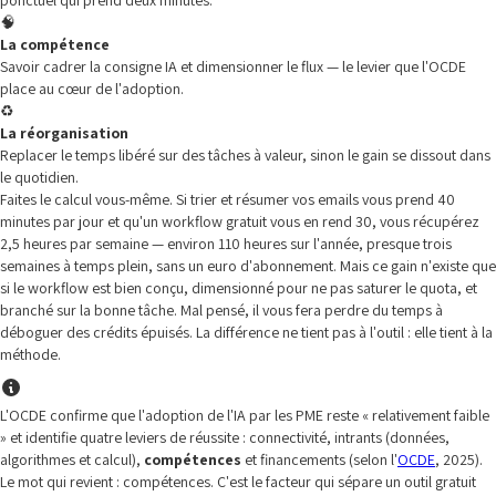
ponctuel qui prend deux minutes.
🧠
La compétence
Savoir cadrer la consigne IA et dimensionner le flux — le levier que l'OCDE
place au cœur de l'adoption.
♻️
La réorganisation
Replacer le temps libéré sur des tâches à valeur, sinon le gain se dissout dans
le quotidien.
Faites le calcul vous-même. Si trier et résumer vos emails vous prend 40
minutes par jour et qu'un workflow gratuit vous en rend 30, vous récupérez
2,5 heures par semaine — environ 110 heures sur l'année, presque trois
semaines à temps plein, sans un euro d'abonnement. Mais ce gain n'existe que
si le workflow est bien conçu, dimensionné pour ne pas saturer le quota, et
branché sur la bonne tâche. Mal pensé, il vous fera perdre du temps à
déboguer des crédits épuisés. La différence ne tient pas à l'outil : elle tient à la
méthode.
L'OCDE confirme que l'adoption de l'IA par les PME reste « relativement faible
» et identifie quatre leviers de réussite : connectivité, intrants (données,
algorithmes et calcul),
compétences
et financements (selon l'
OCDE
, 2025).
Le mot qui revient : compétences. C'est le facteur qui sépare un outil gratuit