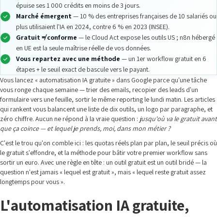
épuise ses 1 000 crédits en moins de 3 jours.
Marché émergent
— 10 % des entreprises françaises de 10 salariés ou
plus utilisaient l'IA en 2024, contre 6 % en 2023 (INSEE).
Gratuit ≠ conforme
— le Cloud Act expose les outils US ; n8n hébergé
en UE est la seule maîtrise réelle de vos données.
Vous repartez avec une méthode
— un 1er workflow gratuit en 6
étapes + le seuil exact de bascule vers le payant.
Vous lancez « automatisation IA gratuite » dans Google parce qu'une tâche
vous ronge chaque semaine — trier des emails, recopier des leads d'un
formulaire vers une feuille, sortir le même reporting le lundi matin. Les articles
qui rankent vous balancent une liste de dix outils, un logo par paragraphe, et
zéro chiffre. Aucun ne répond à la vraie question :
jusqu'où va le gratuit avant
que ça coince — et lequel je prends, moi, dans mon métier ?
C'est le trou qu'on comble ici : les quotas réels plan par plan, le seuil précis où
le gratuit s'effondre, et la méthode pour bâtir votre premier workflow sans
sortir un euro. Avec une règle en tête : un outil gratuit est un outil bridé — la
question n'est jamais « lequel est gratuit », mais « lequel reste gratuit assez
longtemps pour vous ».
L'automatisation IA gratuite,