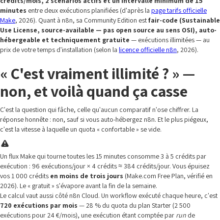
crédits/mois, 2 scénarios actifs et un intervalle minimum de 15
minutes
entre deux exécutions planifiées (d'après la
page tarifs officielle
Make
, 2026). Quant à n8n, sa Community Edition est
fair-code (Sustainable
Use License, source-available — pas open source au sens OSI), auto-
hébergeable et techniquement gratuite
— exécutions illimitées — au
prix de votre temps d'installation (selon la
licence officielle n8n
, 2026).
« C'est vraiment illimité ? » —
non, et voilà quand ça casse
C'est la question qui fâche, celle qu'aucun comparatif n'ose chiffrer. La
réponse honnête : non, sauf si vous auto-hébergez n8n. Et le plus piégeux,
c'est la vitesse à laquelle un quota « confortable » se vide.
Un flux Make qui tourne toutes les 15 minutes consomme 3 à 5 crédits par
exécution : 96 exécutions/jour × 4 crédits ≈ 384 crédits/jour. Vous épuisez
vos 1 000 crédits
en moins de trois jours
(Make.com Free Plan, vérifié en
2026). Le « gratuit » s'évapore avant la fin de la semaine.
Le calcul vaut aussi côté n8n Cloud. Un workflow exécuté chaque heure, c'est
720 exécutions par mois
— 28 % du quota du plan Starter (2 500
exécutions pour 24 €/mois), une exécution étant comptée par
run
de