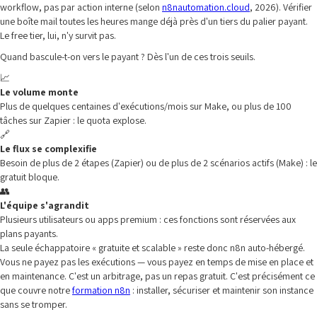
workflow, pas par action interne (selon
n8nautomation.cloud
, 2026). Vérifier
une boîte mail toutes les heures mange déjà près d'un tiers du palier payant.
Le free tier, lui, n'y survit pas.
Quand bascule-t-on vers le payant ? Dès l'un de ces trois seuils.
📈
Le volume monte
Plus de quelques centaines d'exécutions/mois sur Make, ou plus de 100
tâches sur Zapier : le quota explose.
🔗
Le flux se complexifie
Besoin de plus de 2 étapes (Zapier) ou de plus de 2 scénarios actifs (Make) : le
gratuit bloque.
👥
L'équipe s'agrandit
Plusieurs utilisateurs ou apps premium : ces fonctions sont réservées aux
plans payants.
La seule échappatoire « gratuite et scalable » reste donc n8n auto-hébergé.
Vous ne payez pas les exécutions — vous payez en temps de mise en place et
en maintenance. C'est un arbitrage, pas un repas gratuit. C'est précisément ce
que couvre notre
formation n8n
: installer, sécuriser et maintenir son instance
sans se tromper.