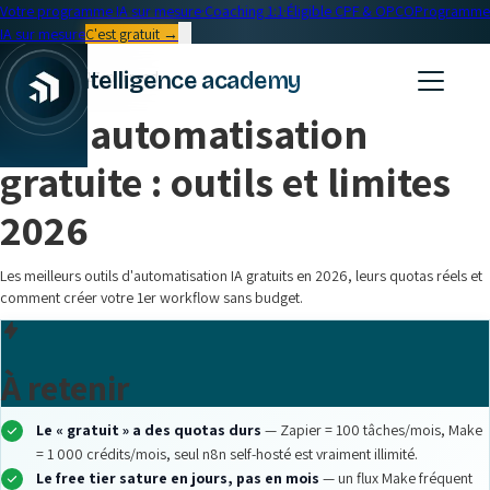
Votre programme IA sur mesure
·
Coaching 1:1
·
Éligible CPF & OPCO
Programme
IA sur mesure
C'est gratuit →
← Blog
intelligence academy
Formation IA
•
17 min read
IA et automatisation
gratuite : outils et limites
2026
Les meilleurs outils d'automatisation IA gratuits en 2026, leurs quotas réels et
comment créer votre 1er workflow sans budget.
À retenir
Le « gratuit » a des quotas durs
— Zapier = 100 tâches/mois, Make
= 1 000 crédits/mois, seul n8n self-hosté est vraiment illimité.
Le free tier sature en jours, pas en mois
— un flux Make fréquent