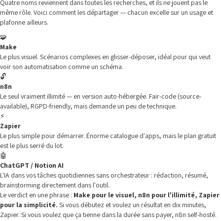
Quatre noms reviennent dans toutes les recherches, et ils ne jouent pas le
même rôle. Voici comment les départager — chacun excelle sur un usage et
plafonne ailleurs.
🧩
Make
Le plus visuel. Scénarios complexes en glisser-déposer, idéal pour qui veut
voir son automatisation comme un schéma.
🔓
n8n
Le seul vraiment illimité — en version auto-hébergée. Fair-code (source-
available), RGPD-friendly, mais demande un peu de technique.
⚡
Zapier
Le plus simple pour démarrer. Énorme catalogue d'apps, mais le plan gratuit
est le plus serré du lot.
🤖
ChatGPT / Notion AI
L'IA dans vos tâches quotidiennes sans orchestrateur : rédaction, résumé,
brainstorming directement dans l'outil.
Le verdict en une phrase :
Make pour le visuel, n8n pour l'illimité, Zapier
pour la simplicité.
Si vous débutez et voulez un résultat en dix minutes,
Zapier. Si vous voulez que ça tienne dans la durée sans payer, n8n self-hosté.