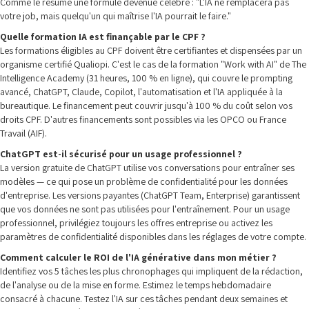
Comme le résume une formule devenue célèbre : "L'IA ne remplacera pas
votre job, mais quelqu'un qui maîtrise l'IA pourrait le faire."
Quelle formation IA est finançable par le CPF ?
Les formations éligibles au CPF doivent être certifiantes et dispensées par un
organisme certifié Qualiopi. C'est le cas de la formation "Work with AI" de The
Intelligence Academy (31 heures, 100 % en ligne), qui couvre le prompting
avancé, ChatGPT, Claude, Copilot, l'automatisation et l'IA appliquée à la
bureautique. Le financement peut couvrir jusqu'à 100 % du coût selon vos
droits CPF. D'autres financements sont possibles via les OPCO ou France
Travail (AIF).
ChatGPT est-il sécurisé pour un usage professionnel ?
La version gratuite de ChatGPT utilise vos conversations pour entraîner ses
modèles — ce qui pose un problème de confidentialité pour les données
d'entreprise. Les versions payantes (ChatGPT Team, Enterprise) garantissent
que vos données ne sont pas utilisées pour l'entraînement. Pour un usage
professionnel, privilégiez toujours les offres entreprise ou activez les
paramètres de confidentialité disponibles dans les réglages de votre compte.
Comment calculer le ROI de l'IA générative dans mon métier ?
Identifiez vos 5 tâches les plus chronophages qui impliquent de la rédaction,
de l'analyse ou de la mise en forme. Estimez le temps hebdomadaire
consacré à chacune. Testez l'IA sur ces tâches pendant deux semaines et