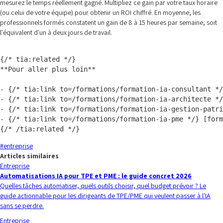
mesurez le temps réellement gagné. Multipliez ce gain par votre taux horaire
(ou celui de votre équipe) pour obtenir un ROI chiffré. En moyenne, les
professionnels formés constatent un gain de 8 à 15 heures par semaine, soit
l'équivalent d'un à deux jours de travail.
{/* tia:related */}

**Pour aller plus loin**

- {/* tia:link to=/formations/formation-ia-consultant */
- {/* tia:link to=/formations/formation-ia-architecte */
- {/* tia:link to=/formations/formation-ia-gestion-patri
- {/* tia:link to=/formations/formation-ia-pme */} [form
#
entreprise
Articles similaires
Entreprise
Automatisations IA pour TPE et PME : le guide concret 2026
Quelles tâches automatiser, quels outils choisir, quel budget prévoir ? Le
guide actionnable pour les dirigeants de TPE/PME qui veulent passer à l'IA
sans se perdre.
Entreprise