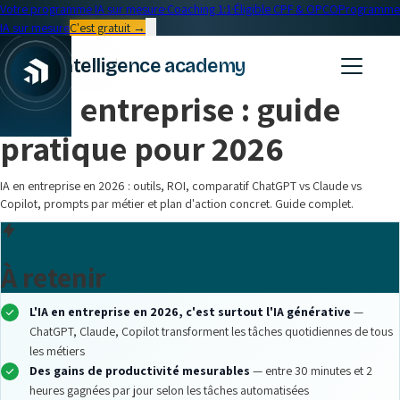
Votre programme IA sur mesure
·
Coaching 1:1
·
Éligible CPF & OPCO
Programme
IA sur mesure
C'est gratuit →
← Blog
intelligence academy
Entreprise
•
16 min read
IA en entreprise : guide
pratique pour 2026
IA en entreprise en 2026 : outils, ROI, comparatif ChatGPT vs Claude vs
Copilot, prompts par métier et plan d'action concret. Guide complet.
À retenir
L'IA en entreprise en 2026, c'est surtout l'IA générative
—
ChatGPT, Claude, Copilot transforment les tâches quotidiennes de tous
les métiers
Des gains de productivité mesurables
— entre 30 minutes et 2
heures gagnées par jour selon les tâches automatisées