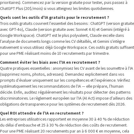
prioritaires). Commencez par la version gratuite pour tester, puis passez à
ChatGPT Plus (20$/mois) si vous atteignez les limites quotidiennes.
Quels sont les outils d'IA gratuits pour le recrutement ?
Trois outils gratuits couvrent l'essentiel des besoins : ChatGPT (version gratuite
avec GPT-4o), Claude (version gratuite avec Sonnet 4.6) et Gemini (intégré à
Google Workspace). ChatGPT est le plus polyvalent, Claude excelle dans
l'analyse de documents longs comme les CV détaillés, et Gemini s'intègre
nativement si vous utilisez déjà Google Workspace. Ces outils gratuits suffisent
pour une PME réalisant moins de 10 recrutements par trimestre.
Comment éviter les biais avec l'IA en recrutement ?
Quatre pratiques essentielles : anonymisez les CV avant de les soumettre à l'IA
(supprimez noms, photos, adresses). Demandez explicitement dans vos
prompts d'évaluer uniquement sur les compétences et l'expérience. Vérifiez
systématiquement les recommandations de l'IA — elle prépare, l'humain
décide. Enfin, auditez régulièrement les résultats pour détecter des patterns
discriminatoires. Le règlement européen sur l'IA (AI Act) impose d'ailleurs des
obligations de transparence pour les systèmes de recrutement dès 2026.
Quel ROI attendre de l'IA en recrutement ?
Les entreprises utilisatrices rapportent en moyenne 30 à 40 % de réduction
du délai d'embauche et 25 à 30 % de réduction des coûts de recrutement.
Pour une PME réalisant 20 recrutements par an à 6 000 € en moyenne, cela