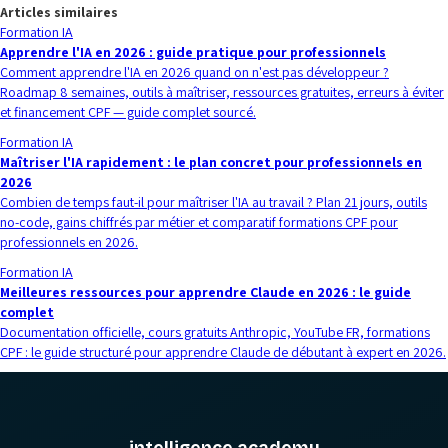
Articles similaires
Formation IA
Apprendre l'IA en 2026 : guide pratique pour professionnels
Comment apprendre l'IA en 2026 quand on n'est pas développeur ?
Roadmap 8 semaines, outils à maîtriser, ressources gratuites, erreurs à éviter
et financement CPF — guide complet sourcé.
Formation IA
Maîtriser l'IA rapidement : le plan concret pour professionnels en
2026
Combien de temps faut-il pour maîtriser l'IA au travail ? Plan 21 jours, outils
no-code, gains chiffrés par métier et comparatif formations CPF pour
professionnels en 2026.
Formation IA
Meilleures ressources pour apprendre Claude en 2026 : le guide
complet
Documentation officielle, cours gratuits Anthropic, YouTube FR, formations
CPF : le guide structuré pour apprendre Claude de débutant à expert en 2026.