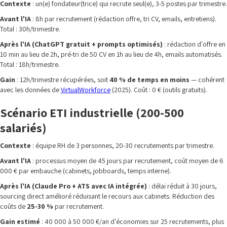
Contexte
: un(e) fondateur(trice) qui recrute seul(e), 3-5 postes par trimestre.
Avant l'IA
: 8h par recrutement (rédaction offre, tri CV, emails, entretiens).
Total : 30h/trimestre.
Après l'IA (ChatGPT gratuit + prompts optimisés)
: rédaction d'offre en
10 min au lieu de 2h, pré-tri de 50 CV en 1h au lieu de 4h, emails automatisés.
Total : 18h/trimestre.
Gain
: 12h/trimestre récupérées, soit
40 % de temps en moins
— cohérent
avec les données de
VirtualWorkforce
(2025). Coût : 0 € (outils gratuits).
Scénario ETI industrielle (200-500
salariés)
Contexte
: équipe RH de 3 personnes, 20-30 recrutements par trimestre.
Avant l'IA
: processus moyen de 45 jours par recrutement, coût moyen de 6
000 € par embauche (cabinets, jobboards, temps interne).
Après l'IA (Claude Pro + ATS avec IA intégrée)
: délai réduit à 30 jours,
sourcing direct amélioré réduisant le recours aux cabinets. Réduction des
coûts de
25-30 %
par recrutement.
Gain estimé
: 40 000 à 50 000 €/an d'économies sur 25 recrutements, plus