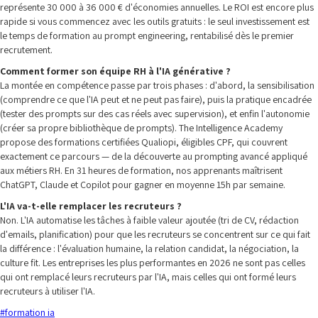
représente 30 000 à 36 000 € d'économies annuelles. Le ROI est encore plus
rapide si vous commencez avec les outils gratuits : le seul investissement est
le temps de formation au prompt engineering, rentabilisé dès le premier
recrutement.
Comment former son équipe RH à l'IA générative ?
La montée en compétence passe par trois phases : d'abord, la sensibilisation
(comprendre ce que l'IA peut et ne peut pas faire), puis la pratique encadrée
(tester des prompts sur des cas réels avec supervision), et enfin l'autonomie
(créer sa propre bibliothèque de prompts). The Intelligence Academy
propose des formations certifiées Qualiopi, éligibles CPF, qui couvrent
exactement ce parcours — de la découverte au prompting avancé appliqué
aux métiers RH. En 31 heures de formation, nos apprenants maîtrisent
ChatGPT, Claude et Copilot pour gagner en moyenne 15h par semaine.
L'IA va-t-elle remplacer les recruteurs ?
Non. L'IA automatise les tâches à faible valeur ajoutée (tri de CV, rédaction
d'emails, planification) pour que les recruteurs se concentrent sur ce qui fait
la différence : l'évaluation humaine, la relation candidat, la négociation, la
culture fit. Les entreprises les plus performantes en 2026 ne sont pas celles
qui ont remplacé leurs recruteurs par l'IA, mais celles qui ont formé leurs
recruteurs à utiliser l'IA.
#
formation ia