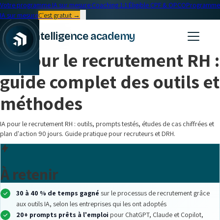
Votre programme IA sur mesure
·
Coaching 1:1
·
Éligible CPF & OPCO
Programme
IA sur mesure
C'est gratuit →
← Blog
intelligence academy
Formation IA
•
16 min read
IA pour le recrutement RH :
|
guide complet des outils et
méthodes
IA pour le recrutement RH : outils, prompts testés, études de cas chiffrées et
plan d'action 90 jours. Guide pratique pour recruteurs et DRH.
À retenir
30 à 40 % de temps gagné
sur le processus de recrutement grâce
aux outils IA, selon les entreprises qui les ont adoptés
20+ prompts prêts à l'emploi
pour ChatGPT, Claude et Copilot,