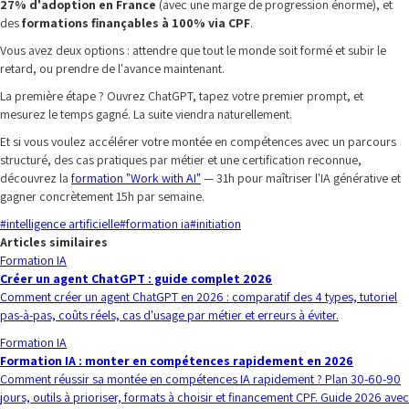
27% d'adoption en France
(avec une marge de progression énorme), et
des
formations finançables à 100% via CPF
.
Vous avez deux options : attendre que tout le monde soit formé et subir le
retard, ou prendre de l'avance maintenant.
La première étape ? Ouvrez ChatGPT, tapez votre premier prompt, et
mesurez le temps gagné. La suite viendra naturellement.
Et si vous voulez accélérer votre montée en compétences avec un parcours
structuré, des cas pratiques par métier et une certification reconnue,
découvrez la
formation "Work with AI"
— 31h pour maîtriser l'IA générative et
gagner concrètement 15h par semaine.
#
intelligence artificielle
#
formation ia
#
initiation
Articles similaires
Formation IA
Créer un agent ChatGPT : guide complet 2026
Comment créer un agent ChatGPT en 2026 : comparatif des 4 types, tutoriel
pas-à-pas, coûts réels, cas d'usage par métier et erreurs à éviter.
Formation IA
Formation IA : monter en compétences rapidement en 2026
Comment réussir sa montée en compétences IA rapidement ? Plan 30-60-90
jours, outils à prioriser, formats à choisir et financement CPF. Guide 2026 avec