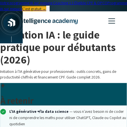
Votre programme IA sur mesure
·
Coaching 1:1
·
Éligible CPF & OPCO
Programme
IA sur mesure
C'est gratuit →
← Blog
intelligence academy
Formation IA
•
13 min read
Initiation IA : le guide
pratique pour débutants
(2026)
Initiation à l'IA générative pour professionnels : outils concrets, gains de
productivité chiffrés et financement CPF. Guide complet 2026.
À retenir
L'IA générative ≠ la data science
— vous n'avez besoin ni de coder
ni de comprendre les maths pour utiliser ChatGPT, Claude ou Copilot au
quotidien