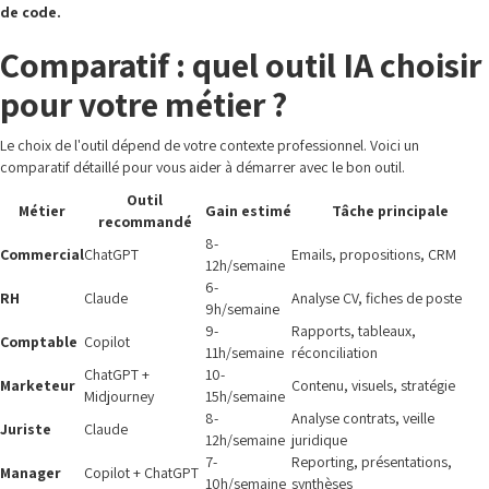
de code.
Comparatif : quel outil IA choisir
pour votre métier ?
Le choix de l'outil dépend de votre contexte professionnel. Voici un
comparatif détaillé pour vous aider à démarrer avec le bon outil.
Outil
Métier
Gain estimé
Tâche principale
recommandé
8-
Commercial
ChatGPT
Emails, propositions, CRM
12h/semaine
6-
RH
Claude
Analyse CV, fiches de poste
9h/semaine
9-
Rapports, tableaux,
Comptable
Copilot
11h/semaine
réconciliation
ChatGPT +
10-
Marketeur
Contenu, visuels, stratégie
Midjourney
15h/semaine
8-
Analyse contrats, veille
Juriste
Claude
12h/semaine
juridique
7-
Reporting, présentations,
Manager
Copilot + ChatGPT
10h/semaine
synthèses