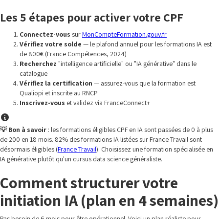
Les 5 étapes pour activer votre CPF
Connectez-vous
sur
MonCompteFormation.gouv.fr
Vérifiez votre solde
— le plafond annuel pour les formations IA est
de 800€ (France Compétences, 2024)
Recherchez
"intelligence artificielle" ou "IA générative" dans le
catalogue
Vérifiez la certification
— assurez-vous que la formation est
Qualiopi et inscrite au RNCP
Inscrivez-vous
et validez via FranceConnect+
💡 Bon à savoir
: les formations éligibles CPF en IA sont passées de 0 à plus
de 200 en 18 mois. 82% des formations IA listées sur France Travail sont
désormais éligibles (
France Travail
). Choisissez une formation spécialisée en
IA générative plutôt qu'un cursus data science généraliste.
Comment structurer votre
initiation IA (plan en 4 semaines)
Pas besoin de 6 mois pour être opérationnel. Voici un plan réaliste pour