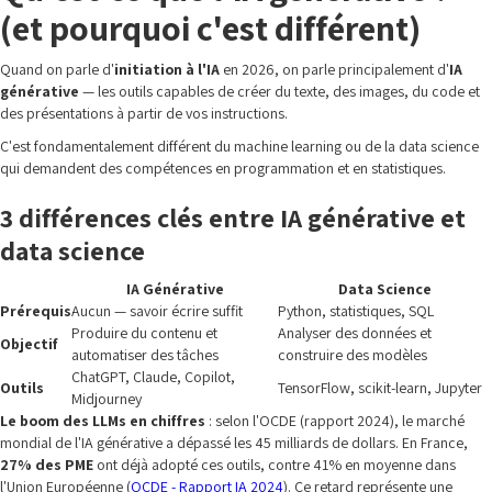
(et pourquoi c'est différent)
Quand on parle d'
initiation à l'IA
en 2026, on parle principalement d'
IA
générative
— les outils capables de créer du texte, des images, du code et
des présentations à partir de vos instructions.
C'est fondamentalement différent du machine learning ou de la data science
qui demandent des compétences en programmation et en statistiques.
3 différences clés entre IA générative et
data science
IA Générative
Data Science
Prérequis
Aucun — savoir écrire suffit
Python, statistiques, SQL
Produire du contenu et
Analyser des données et
Objectif
automatiser des tâches
construire des modèles
ChatGPT, Claude, Copilot,
Outils
TensorFlow, scikit-learn, Jupyter
Midjourney
Le boom des LLMs en chiffres
: selon l'OCDE (rapport 2024), le marché
mondial de l'IA générative a dépassé les 45 milliards de dollars. En France,
27% des PME
ont déjà adopté ces outils, contre 41% en moyenne dans
l'Union Européenne (
OCDE - Rapport IA 2024
). Ce retard représente une