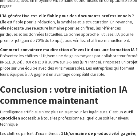
immédiats, avec en moyenne 9h/semaine économisées en comptabilité selon
l'INSEE.
L'IA générative est-elle fiable pour des documents professionnels ?
Elle est fiable pour la rédaction, la synthèse et la structuration. En revanche,
elle nécessite une relecture humaine pour les chiffres, les références
juridiques et les données factuelles. La bonne approche : utilisez l'IA pour le
premier jet (gain de 70% du temps), puis vérifiez et affinez manuellement.
Comment convaincre ma direction d'investir dans une formation IA ?
Présentez les chiffres : 11h/semaine de gains moyens par collaborateur formé
(INSEE 2024), ROI de 150 à 300% sur 3-5 ans (BPI France). Proposez un projet
pilote sur une équipe avec des KPIs mesurables. Les entreprises qui forment
leurs équipes à l'IA gagnent un avantage compétitif durable.
Conclusion : votre initiation IA
commence maintenant
L'intelligence artificielle n'est plus un sujet pour les ingénieurs. C'est un
outil
quotidien
accessible à tous les professionnels, quel que soit leur niveau
technique.
Les chiffres parlent d'eux-mêmes :
11h/semaine de productivité gagnée
,