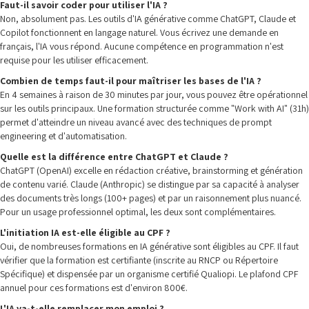
Faut-il savoir coder pour utiliser l'IA ?
Non, absolument pas. Les outils d'IA générative comme ChatGPT, Claude et
Copilot fonctionnent en langage naturel. Vous écrivez une demande en
français, l'IA vous répond. Aucune compétence en programmation n'est
requise pour les utiliser efficacement.
Combien de temps faut-il pour maîtriser les bases de l'IA ?
En 4 semaines à raison de 30 minutes par jour, vous pouvez être opérationnel
sur les outils principaux. Une formation structurée comme "Work with AI" (31h)
permet d'atteindre un niveau avancé avec des techniques de prompt
engineering et d'automatisation.
Quelle est la différence entre ChatGPT et Claude ?
ChatGPT (OpenAI) excelle en rédaction créative, brainstorming et génération
de contenu varié. Claude (Anthropic) se distingue par sa capacité à analyser
des documents très longs (100+ pages) et par un raisonnement plus nuancé.
Pour un usage professionnel optimal, les deux sont complémentaires.
L'initiation IA est-elle éligible au CPF ?
Oui, de nombreuses formations en IA générative sont éligibles au CPF. Il faut
vérifier que la formation est certifiante (inscrite au RNCP ou Répertoire
Spécifique) et dispensée par un organisme certifié Qualiopi. Le plafond CPF
annuel pour ces formations est d'environ 800€.
L'IA va-t-elle remplacer mon emploi ?