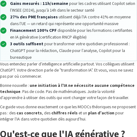
Gains mesurés : 11h/semaine
pour les cadres utilisant Copilot selon
l'INSEE (2024), jusqu'à 14h dans le secteur santé
27% des PME françaises
utilisent déjà l'IA contre 41% en moyenne
dans l'UE — un retard qui représente une opportunité massive
Financement 100% CPF
disponible pour les formations certifiantes
en IA générative (certification RNCP éligible)
3 outils suffisent
pour transformer votre quotidien professionnel :
ChatGPT pour la rédaction, Claude pour l'analyse, Copilot pour la
bureautique
Vous entendez parler d'intelligence artificielle partout. Vos collègues utilisent
ChatGPT. Votre direction parle de "transformation IA". Et vous, vous ne savez
pas par où commencer.
Bonne nouvelle :
une initiation à l'IA ne nécessite aucune compétence
technique
. Pas de code. Pas de mathématiques. Juste la volonté
d'apprendre à utiliser des outils qui vont changer votre façon de travailler.
Ce guide vous donne exactement ce que les MOOCs théoriques ne proposent
pas : des
cas concrets
, des
chiffres réels
et un
plan d'action
pour
intégrer l'IA dans votre quotidien dès aujourd'hui.
Qu'est-ce que l'IA générative ?