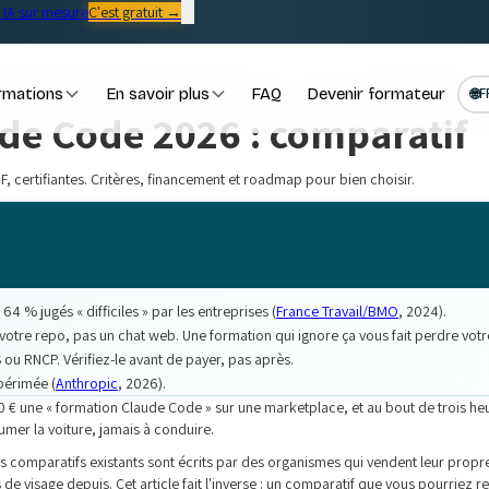
IA sur mesure
C'est gratuit →
rmations
En savoir plus
FAQ
Devenir formateur
🌐
F
de Code 2026 : comparatif
, certifiantes. Critères, financement et roadmap pour bien choisir.
 % jugés « difficiles » par les entreprises (
France Travail/BMO
, 2024).
t votre repo, pas un chat web. Une formation qui ignore ça vous fait perdre votr
 ou RNCP. Vérifiez-le avant de payer, pas après.
périmée (
Anthropic
, 2026).
0 € une « formation Claude Code » sur une marketplace, et au bout de trois heu
lumer la voiture, jamais à conduire.
es comparatifs existants sont écrits par des organismes qui vendent leur propre
 visage depuis. Cet article fait l'inverse : un comparatif que vous pourriez r