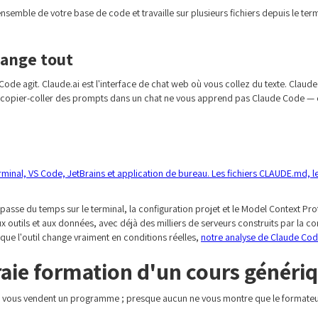
emble de votre base de code et travaille sur plusieurs fichiers depuis le termi
hange tout
Code agit. Claude.ai est l'interface de chat web où vous collez du texte. Claude 
e copier-coller des prompts dans un chat ne vous apprend pas Claude Code — 
en terminal, VS Code, JetBrains et application de bureau. Les fichiers CLAUDE.md,
e du temps sur le terminal, la configuration projet et le Model Context Proto
 outils et aux données, avec déjà des milliers de serveurs construits par la 
que l'outil change vraiment en conditions réelles,
notre analyse de Claude Co
vraie formation d'un cours généri
 vous vendent un programme ; presque aucun ne vous montre que le formateur 