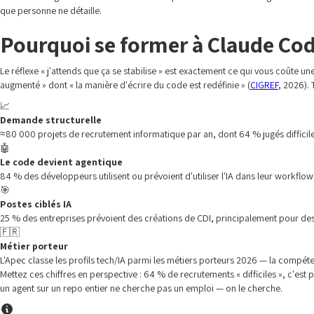
que personne ne détaille.
Pourquoi se former à Claude Co
Le réflexe « j'attends que ça se stabilise » est exactement ce qui vous coûte 
augmenté » dont « la manière d'écrire du code est redéfinie » (
CIGREF
, 2026). 
📈
Demande structurelle
≈80 000 projets de recrutement informatique par an, dont 64 % jugés difficil
🤖
Le code devient agentique
84 % des développeurs utilisent ou prévoient d'utiliser l'IA dans leur workflo
🎯
Postes ciblés IA
25 % des entreprises prévoient des créations de CDI, principalement pour des
🇫🇷
Métier porteur
L'Apec classe les profils tech/IA parmi les métiers porteurs 2026 — la compéte
Mettez ces chiffres en perspective : 64 % de recrutements « difficiles », c'est 
un agent sur un repo entier ne cherche pas un emploi — on le cherche.