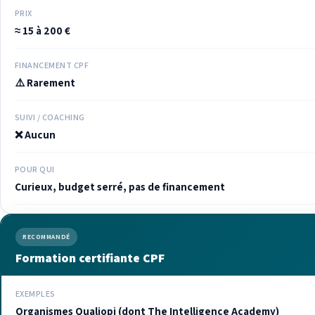
PRIX
≈ 15 à 200 €
FINANCEMENT CPF
⚠️ Rarement
SUIVI / COACHING
❌ Aucun
POUR QUI
Curieux, budget serré, pas de financement
RECOMMANDÉ
Formation certifiante CPF
EXEMPLES
Organismes Qualiopi (dont The Intelligence Academy)