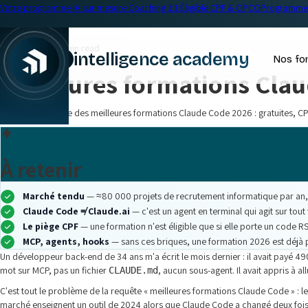
Votre programme IA sur mesure
·
Coaching 1:1
·
Éligible CPF & OPCO
Programme 
← Blog
Formation IA
•
15 min read
intelligence academy
Nos fo
Meilleures formations Clau
Comparatif neutre des meilleures formations Claude Code 2026 : gratuites, CPF
À retenir
Marché tendu
— ≈80 000 projets de recrutement informatique par an, 64
Claude Code ≠ Claude.ai
— c'est un agent en terminal qui agit sur tou
Le piège CPF
— une formation n'est éligible que si elle porte un code RS
MCP, agents, hooks
— sans ces briques, une formation 2026 est déjà 
Un développeur back-end de 34 ans m'a écrit le mois dernier : il avait payé 49
mot sur MCP, pas un fichier
, aucun sous-agent. Il avait appris à al
CLAUDE.md
C'est tout le problème de la requête « meilleures formations Claude Code » : l
marché enseignent un outil de 2024 alors que Claude Code a changé deux fois de