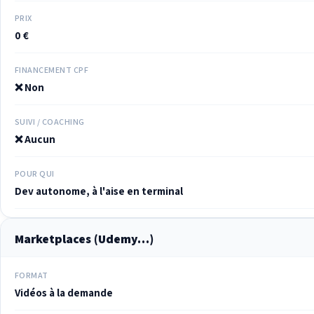
PRIX
0 €
FINANCEMENT CPF
❌ Non
SUIVI / COACHING
❌ Aucun
POUR QUI
Dev autonome, à l'aise en terminal
Marketplaces (Udemy…)
FORMAT
Vidéos à la demande