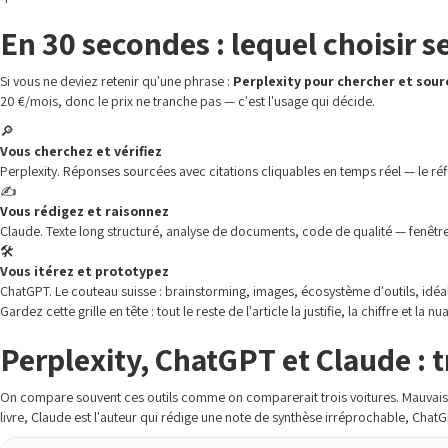
En 30 secondes : lequel choisir s
Si vous ne deviez retenir qu'une phrase :
Perplexity pour chercher et sour
20 €/mois, donc le prix ne tranche pas — c'est l'usage qui décide.
🔎
Vous cherchez et vérifiez
Perplexity. Réponses sourcées avec citations cliquables en temps réel — le réfl
✍️
Vous rédigez et raisonnez
Claude. Texte long structuré, analyse de documents, code de qualité — fenêtr
🛠️
Vous itérez et prototypez
ChatGPT. Le couteau suisse : brainstorming, images, écosystème d'outils, idéa
Gardez cette grille en tête : tout le reste de l'article la justifie, la chiffre e
Perplexity, ChatGPT et Claude : 
On compare souvent ces outils comme on comparerait trois voitures. Mauvaise 
livre, Claude est l'auteur qui rédige une note de synthèse irréprochable, Chat