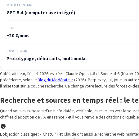
MODÈLE PHARE
GPT-5.4 (computer use intégré)
PLUS
~20 €/mois
IDÉAL POUR
Prototypage, débutants, multimodal
Côté fraîcheur, l'écart 2026 est réel : Claude Opus 4.6 et Sonnet 4.6 (février 
précédente, selon le
Blog du Modérateur
(2026). Perplexity, lui, joue un autr
il mise tout sur la couche recherche. Ça change votre lecture des forces ci-dessus
Recherche et sources en temps réel : le te
Quand vous avez besoin d'une info datée, vérifiable, avec le lien vers la sour
chiffres d'adoption de l'IA en France » et il vous renvoie des citations cliquabl
L'objection classique : « ChatGPT et Claude ont aussi la recherche web maintena