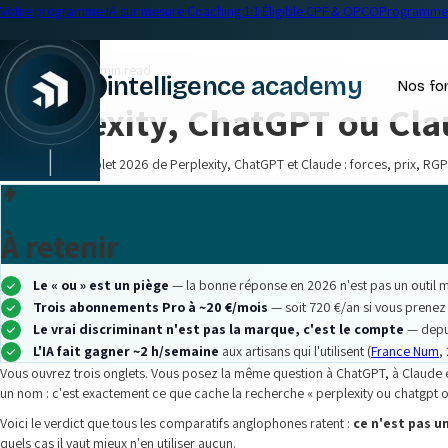
Votre programme IA sur mesure
·
Coaching 1:1
·
Éligible CPF & OPCO
Programme 
← Blog
Comparatif IA
•
15 min read
intelligence academy
Nos fo
Perplexity, ChatGPT ou Clau
Comparatif complet 2026 de Perplexity, ChatGPT et Claude : forces, prix, RGPD
À retenir
Le « ou » est un piège
— la bonne réponse en 2026 n'est pas un outil ma
Trois abonnements Pro à ~20 €/mois
— soit 720 €/an si vous prenez l
Le vrai discriminant n'est pas la marque, c'est le compte
— depui
L'IA fait gagner ~2 h/semaine
aux artisans qui l'utilisent (
France Num
,
Vous ouvrez trois onglets. Vous posez la même question à ChatGPT, à Claude et 
un nom : c'est exactement ce que cache la recherche « perplexity ou chatgpt ou
Voici le verdict que tous les comparatifs anglophones ratent :
ce n'est pas un
quels cas il vaut mieux n'en utiliser aucun.