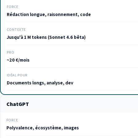
FORCE
Rédaction longue, raisonnement, code
CONTEXTE
Jusqu'à 1 M tokens (Sonnet 4.6 bêta)
PRO
~20 €/mois
IDÉAL POUR
Documents longs, analyse, dev
ChatGPT
FORCE
Polyvalence, écosystème, images