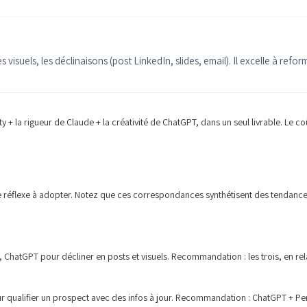
visuels, les déclinaisons (post LinkedIn, slides, email). Il excelle à reform
 + la rigueur de Claude + la créativité de ChatGPT, dans un seul livrable. Le coût
 le réflexe à adopter. Notez que ces correspondances synthétisent des tendan
s, ChatGPT pour décliner en posts et visuels. Recommandation : les trois, en rel
ur qualifier un prospect avec des infos à jour. Recommandation : ChatGPT + Per