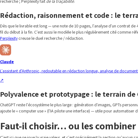
recherche ; Perplexity fait
de la traçabilité
.
Rédaction, raisonnement et code : le terr
Dès que le livrable est long — une note de 10 pages, l'analyse d'un contrat d
fil du début à la fin. C'est aussi le modèle le plus régulièrement cité comme réf
Perplexity
creuse le duel recherche / rédaction.
Claude
L'assistant d'Anthropic, redoutable en rédaction longue, analyse de documents
↗
Polyvalence et prototypage : le terrain d
ChatGPT reste l'écosystème le plus large : génération d'images, GPTs personnali
ajoute le « computer use » (l'IA pilote une interface) — utile pour automatiser 
Faut-il choisir… ou les combiner
C'est ici que se joue la vraie valeur, et c'est précisément la section qu'aucun