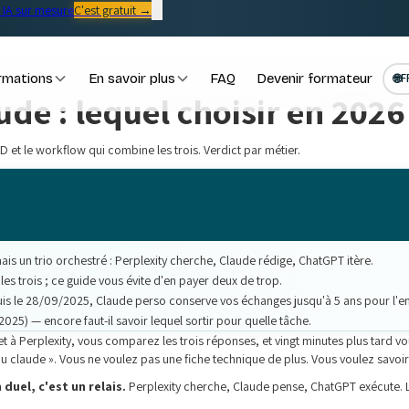
IA sur mesure
C'est gratuit →
rmations
En savoir plus
FAQ
Devenir formateur
🌐
F
de : lequel choisir en 2026
 et le workflow qui combine les trois. Verdict par métier.
is un trio orchestré : Perplexity cherche, Claude rédige, ChatGPT itère.
es trois ; ce guide vous évite d'en payer deux de trop.
s le 28/09/2025, Claude perso conserve vos échanges jusqu'à 5 ans pour l'en
 2025) — encore faut-il savoir lequel sortir pour quelle tâche.
à Perplexity, vous comparez les trois réponses, et vingt minutes plus tard vou
 claude ». Vous ne voulez pas une fiche technique de plus. Vous voulez savoir 
 duel, c'est un relais.
Perplexity cherche, Claude pense, ChatGPT exécute. L