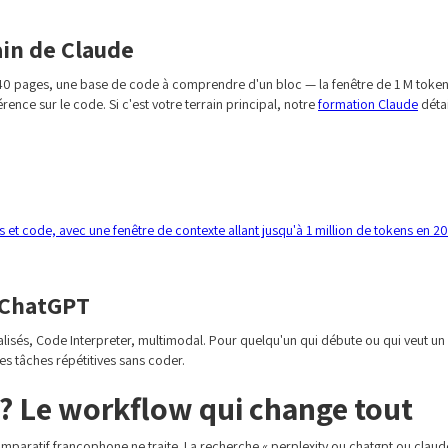
ain de Claude
e 40 pages, une base de code à comprendre d'un bloc — la fenêtre de 1 M tokens
érence sur le code. Si c'est votre terrain principal, notre
formation Claude
détai
 et code, avec une fenêtre de contexte allant jusqu'à 1 million de tokens en 2
e ChatGPT
sés, Code Interpreter, multimodal. Pour quelqu'un qui débute ou qui veut un seu
des tâches répétitives sans coder.
 ? Le workflow qui change tout
 comparatif francophone ne traite. La recherche « perplexity ou chatgpt ou claud