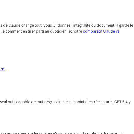
 de Claude change tout. Vous lui donnez l'intégralité du document, il garde le
lle comment en tirer parti au quotidien, et notre
comparatif Claude vs
026.
l outil capable de tout dégrossir, c'est le point d'entrée naturel. GPT-5.4 y
e » suppose une exclusivité qui n'existe pas dans la pratique des pros. La