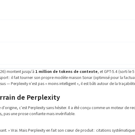
2026) montent jusqu'à
1 million de tokens de contexte
, et GPT-5.4 (sorti le
e sport : il fait tourner son propre modèle maison Sonar (optimisé pour la factu
 — Perplexity n'est pas « moins intelligent », il est bâti autour de la traçabilit
rrain de Perplexity
ce d'origine, c'est Perplexity sans hésiter. Il a été conçu comme un moteur de
es, pas une prose confiante mais invérifiable.
nt. » Vrai. Mais Perplexity en fait son cœur de produit : citations systématiqu