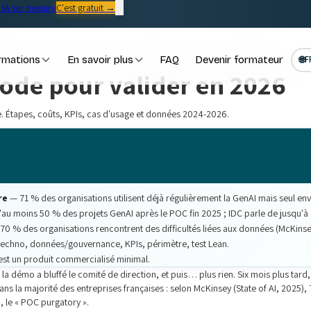
IA sur mesure
C'est gratuit →
rmations
En savoir plus
FAQ
Devenir formateur
🌐
F
hode pour valider en 2026
. Étapes, coûts, KPIs, cas d'usage et données 2024-2026.
re
— 71 % des organisations utilisent déjà régulièrement la GenAI mais seul envir
au moins 50 % des projets GenAI après le POC fin 2025 ; IDC parle de jusqu'à
70 % des organisations rencontrent des difficultés liées aux données (McKinse
echno, données/gouvernance, KPIs, périmètre, test Lean.
P est un produit commercialisé minimal.
 la démo a bluffé le comité de direction, et puis… plus rien. Six mois plus tard
dans la majorité des entreprises françaises : selon McKinsey (State of AI, 2025)
m, le « POC purgatory ».