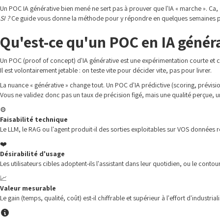
Un POC IA générative bien mené ne sert pas à prouver que l'IA « marche ». Ça, on
SI ?
Ce guide vous donne la méthode pour y répondre en quelques semaines plutô
Qu'est-ce qu'un POC en IA généra
Un POC (proof of concept) d'IA générative est une expérimentation courte et cad
Il est volontairement jetable : on teste vite pour décider vite, pas pour livrer.
La nuance « générative » change tout. Un POC d'IA prédictive (scoring, prévisi
Vous ne validez donc pas un taux de précision figé, mais une qualité perçue, u
⚙️
Faisabilité technique
Le LLM, le RAG ou l'agent produit-il des sorties exploitables sur VOS données r
❤️
Désirabilité d'usage
Les utilisateurs cibles adoptent-ils l'assistant dans leur quotidien, ou le conto
📈
Valeur mesurable
Le gain (temps, qualité, coût) est-il chiffrable et supérieur à l'effort d'industri