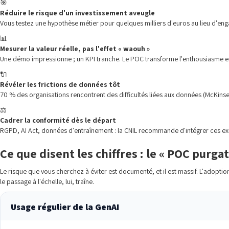
🎯
Réduire le risque d'un investissement aveugle
Vous testez une hypothèse métier pour quelques milliers d'euros au lieu d'en
📊
Mesurer la valeur réelle, pas l'effet « waouh »
Une démo impressionne ; un KPI tranche. Le POC transforme l'enthousiasme en
🔌
Révéler les frictions de données tôt
70 % des organisations rencontrent des difficultés liées aux données (McKins
⚖️
Cadrer la conformité dès le départ
RGPD, AI Act, données d'entraînement : la CNIL recommande d'intégrer ces ex
Ce que disent les chiffres : le « POC purgat
Le risque que vous cherchez à éviter est documenté, et il est massif. L'adopti
le passage à l'échelle, lui, traîne.
Usage régulier de la GenAI