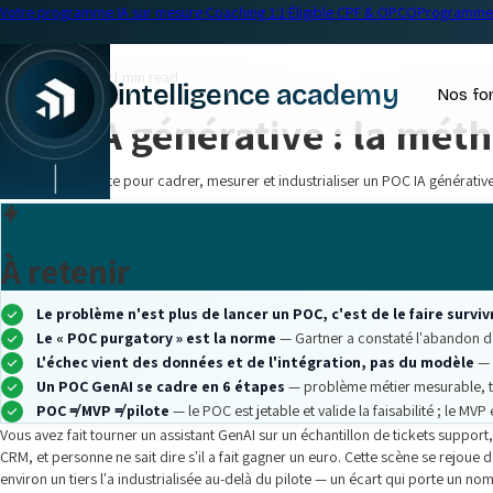
Votre programme IA sur mesure
·
Coaching 1:1
·
Éligible CPF & OPCO
Programme 
← Blog
IA en entreprise
•
21 min read
intelligence academy
Nos fo
POC IA générative : la mét
Méthode complète pour cadrer, mesurer et industrialiser un POC IA générative
À retenir
Le problème n'est plus de lancer un POC, c'est de le faire surviv
Le « POC purgatory » est la norme
— Gartner a constaté l'abandon d'
L'échec vient des données et de l'intégration, pas du modèle
— 
Un POC GenAI se cadre en 6 étapes
— problème métier mesurable, t
POC ≠ MVP ≠ pilote
— le POC est jetable et valide la faisabilité ; le MV
Vous avez fait tourner un assistant GenAI sur un échantillon de tickets support,
CRM, et personne ne sait dire s'il a fait gagner un euro. Cette scène se rejoue 
environ un tiers l'a industrialisée au-delà du pilote — un écart qui porte un no