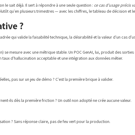
 le sait déjà. Il sert à répondre à une seule question :
ce cas d'usage précis 
t qu'en plusieurs trimestres — avec les chiffres, le tableau de décision et l
tive ?
rée qui valide la faisabilité technique, la désirabilité et la valeur d'un cas 
on) se mesure avec une métrique stable. Un POC GenAI, lui, produit des sorties
n taux d'hallucination acceptable et une intégration aux données métier.
éelles, pas sur un jeu de démo ? C'est la première brique à valider.
urnent-ils dès la première friction ? Un outil non adopté ne crée aucune valeur.
alisation ? Sans réponse claire, pas de feu vert pour la production.