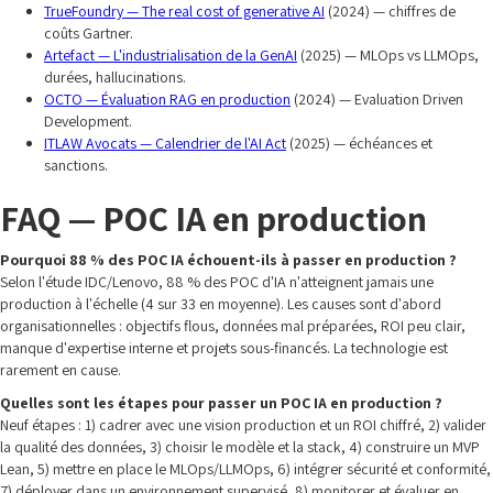
TrueFoundry — The real cost of generative AI
(2024) — chiffres de
coûts Gartner.
Artefact — L'industrialisation de la GenAI
(2025) — MLOps vs LLMOps,
durées, hallucinations.
OCTO — Évaluation RAG en production
(2024) — Evaluation Driven
Development.
ITLAW Avocats — Calendrier de l'AI Act
(2025) — échéances et
sanctions.
FAQ — POC IA en production
Pourquoi 88 % des POC IA échouent-ils à passer en production ?
Selon l'étude IDC/Lenovo, 88 % des POC d'IA n'atteignent jamais une
production à l'échelle (4 sur 33 en moyenne). Les causes sont d'abord
organisationnelles : objectifs flous, données mal préparées, ROI peu clair,
manque d'expertise interne et projets sous-financés. La technologie est
rarement en cause.
Quelles sont les étapes pour passer un POC IA en production ?
Neuf étapes : 1) cadrer avec une vision production et un ROI chiffré, 2) valider
la qualité des données, 3) choisir le modèle et la stack, 4) construire un MVP
Lean, 5) mettre en place le MLOps/LLMOps, 6) intégrer sécurité et conformité,
7) déployer dans un environnement supervisé, 8) monitorer et évaluer en