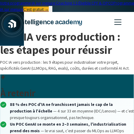
Votre programme IA sur mesure
·
Coaching 1:1
·
Éligible CPF & OPCO
Programme
IA sur mesure
C'est gratuit →
← Blog
intelligence academy
Formation IA
•
17 min read
POC IA vers production :
les étapes pour réussir
POC IA vers production : les 9 étapes pour industrialiser votre projet,
spécificités GenAI (LLMOps, RAG, evals), coûts, durées et conformité AI Act.
À retenir
88 % des POC d'IA ne franchissent jamais le cap de la
production à l'échelle
— 4 sur 33 en moyenne (IDC/Lenovo) — et c'est
presque toujours organisationnel, pas technique.
Un POC GenAI se monte en 2–3 semaines, l'industrialisation
prend des mois
— le vrai saut, c'est passer du MLOps au LLMOps