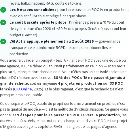
(evals, hallucinations, RAG, coûts de tokens).
Les 9 étapes consolidées
pour faire passer un POC IA en production,
avec objectif, livrable et piège à chaque phase.
Le coût bascule après le pilote
: l'inférence pèsera ≥70 % du coût
de cycle de vie d'ici 2028 et ≥50 % des projets GenAI dépasseront leur
budget (Gartner).
L'AI Act s'applique pleinement au 2 août 2026
— gouvernance,
transparence et conformité RGPD ne sont plus optionnelles en
production.
Vous avez fait valider un budget « test IA », lancé un POC avec une équipe ou
une agence, vu une démo qui tournait parfaitement en réunion — et six mois
plus tard, le projet dort dans un coin. Vous n'êtes pas un cas isolé : selon une
étude IDC réalisée avec Lenovo,
88 % des POC d'IA ne passent jamais à
grande échelle
, soit en moyenne
4 projets en production sur 33 POC
lancés
(
CIO Online
, 2025). Et le plus rageant, c'est que la technologie n'est
presque jamais coupable.
Ce qui sépare le POC jetable du projet qui tourne vraiment en prod, ce n'est
pas la qualité du modèle — c'est la méthode d'industrialisation. Ce guide vous
donne les
9 étapes pour faire passer un POC IA vers la production
, les
durées et coûts réels, et surtout ce qui change quand votre POC est un projet
d'IA générative (agent, copilote, RAG) — l'angle que les pages d'agence