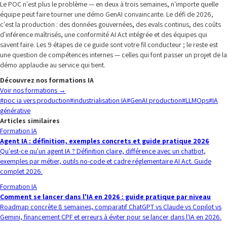
Le POC n'est plus le problème — en deux à trois semaines, n'importe quelle
équipe peut faire tourner une démo GenAI convaincante. Le défi de 2026,
c'est la production : des données gouvernées, des evals continus, des coûts
d'inférence maîtrisés, une conformité AI Act intégrée et des équipes qui
savent faire. Les 9 étapes de ce guide sont votre fil conducteur ; le reste est
une question de compétences internes — celles qui font passer un projet de la
démo applaudie au service qui tient.
Découvrez nos formations IA
Voir nos formations
→
#
poc ia vers production
#
industrialisation IA
#
GenAI production
#
LLMOps
#
IA
générative
Articles similaires
Formation IA
Agent IA : définition, exemples concrets et guide pratique 2026
Qu'est-ce qu'un agent IA ? Définition claire, différence avec un chatbot,
exemples par métier, outils no-code et cadre réglementaire AI Act. Guide
complet 2026.
Formation IA
Comment se lancer dans l'IA en 2026 : guide pratique par niveau
Roadmap concrète 8 semaines, comparatif ChatGPT vs Claude vs Copilot vs
Gemini, financement CPF et erreurs à éviter pour se lancer dans l'IA en 2026.