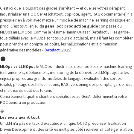
C'est ici que la plupart des guides s'arrêtent — et que les vôtres dérapent.
Industrialiser un POC GenAI (chatbot, copilote, agent, RAG documentaire) n'a
presque rien à voir avec mettre un modèle de machine learning classique en
prod. C'est tout l'enjeu du
genai poc production guide
: on passe du
MLOps au LLMOps. Comme le résume Hanan Ouazan (Artefact), « les garde-
fous définis avec le MLOps sont toujours d'actualité, mais il faut les compléter
pour prendre en compte les coûts, les hallucinations et la dimension
générative des modèles » (
Artefact
, 2025).
MLOps vs LLMOps
: le MLOps industrialise des modèles de machine learning
(entraînement, déploiement, monitoring de la dérive). Le LLMOps ajoute les
enjeux propres aux grands modèles de langage : évaluation des sorties
(evals), pilotage des hallucinations, RAG, versioning des prompts, garde-fous
et maîtrise du coût des tokens.
Concrètement, quatre chantiers spécifiques au GenAI déterminent si votre
POC tiendra en production.
🎯
Les evals avant tout
Un LLM n'a pas de 'taux d'exactitude' unique. OCTO préconise l'Evaluation
Driven Development : des critères multiples côté retriever ET côté génération.