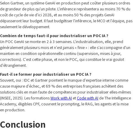
Selon Gartner, un système GenAI en production peut coûter plusieurs ordres
de grandeur de plus qu'un pilote. L'inférence représentera au moins 70 % du
coût de cycle de vie d'ici 2028, et au moins 50 % des projets GenAI
dépasseront leur budget. Il faut budgétiser l'inférence, le MCO et l'équipe, pas
seulement le développement.
Combien de temps faut-il pour industrialiser un POC IA ?
Un POC GenAI se monte en 2 à 3 semaines. L'industrialisation, elle, prend
généralement plusieurs mois et n'est jamais « finie » : elle s'accompagne d'un
maintien en condition opérationnelle continu (supervision, mises à jour,
corrections). C'est cette phase, et non le POC, qui constitue le vrai goulot
d'étranglement.
Faut-il se former pour industrialiser un POC IA ?
Souvent, oui : IDC et Gartner pointent le manque d'expertise interne comme
cause majeure d'échec, et 69 % des entreprises françaises achètent des
solutions clés en main faute de compétences pour industrialiser elles-mêmes
(INSEE, 2025). Les formations
Work with AI
et
Code with AI
de The Intelligence
Academy, éligibles CPF, couvrent le prompting, le RAG, les agents et la mise
en production.
Conclusion