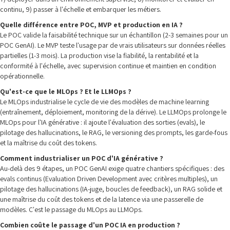
continu, 9) passer à l'échelle et embarquer les métiers.
Quelle différence entre POC, MVP et production en IA ?
Le POC valide la faisabilité technique sur un échantillon (2-3 semaines pour un
POC GenAI). Le MVP teste l'usage par de vrais utilisateurs sur données réelles
partielles (1-3 mois). La production vise la fiabilité, la rentabilité et la
conformité à l'échelle, avec supervision continue et maintien en condition
opérationnelle.
Qu'est-ce que le MLOps ? Et le LLMOps ?
Le MLOps industrialise le cycle de vie des modèles de machine learning
(entraînement, déploiement, monitoring de la dérive). Le LLMOps prolonge le
MLOps pour l'IA générative : il ajoute l'évaluation des sorties (evals), le
pilotage des hallucinations, le RAG, le versioning des prompts, les garde-fous
et la maîtrise du coût des tokens.
Comment industrialiser un POC d'IA générative ?
Au-delà des 9 étapes, un POC GenAI exige quatre chantiers spécifiques : des
evals continus (Evaluation Driven Development avec critères multiples), un
pilotage des hallucinations (IA-juge, boucles de feedback), un RAG solide et
une maîtrise du coût des tokens et de la latence via une passerelle de
modèles. C'est le passage du MLOps au LLMOps.
Combien coûte le passage d'un POC IA en production ?