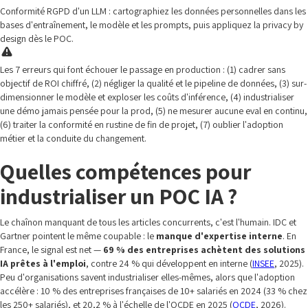
Conformité RGPD d'un LLM : cartographiez les données personnelles dans les
bases d'entraînement, le modèle et les prompts, puis appliquez la privacy by
design dès le POC.
Les 7 erreurs qui font échouer le passage en production : (1) cadrer sans
objectif de ROI chiffré, (2) négliger la qualité et le pipeline de données, (3) sur-
dimensionner le modèle et exploser les coûts d'inférence, (4) industrialiser
une démo jamais pensée pour la prod, (5) ne mesurer aucune eval en continu,
(6) traiter la conformité en rustine de fin de projet, (7) oublier l'adoption
métier et la conduite du changement.
Quelles compétences pour
industrialiser un POC IA ?
Le chaînon manquant de tous les articles concurrents, c'est l'humain. IDC et
Gartner pointent le même coupable : le
manque d'expertise interne
. En
France, le signal est net —
69 % des entreprises achètent des solutions
IA prêtes à l'emploi
, contre 24 % qui développent en interne (
INSEE
, 2025).
Peu d'organisations savent industrialiser elles-mêmes, alors que l'adoption
accélère : 10 % des entreprises françaises de 10+ salariés en 2024 (33 % chez
les 250+ salariés), et 20,2 % à l'échelle de l'OCDE en 2025 (
OCDE
, 2026).