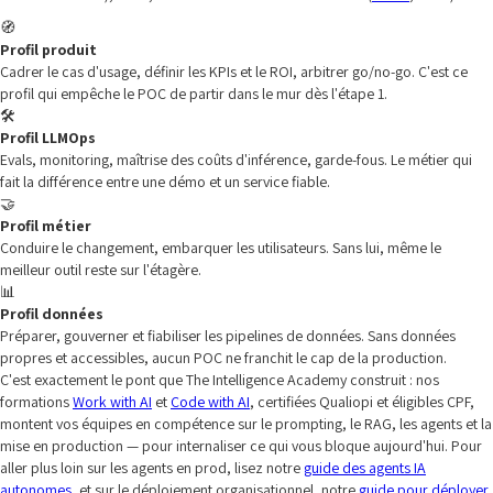
🧭
Profil produit
Cadrer le cas d'usage, définir les KPIs et le ROI, arbitrer go/no-go. C'est ce
profil qui empêche le POC de partir dans le mur dès l'étape 1.
🛠️
Profil LLMOps
Evals, monitoring, maîtrise des coûts d'inférence, garde-fous. Le métier qui
fait la différence entre une démo et un service fiable.
🤝
Profil métier
Conduire le changement, embarquer les utilisateurs. Sans lui, même le
meilleur outil reste sur l'étagère.
📊
Profil données
Préparer, gouverner et fiabiliser les pipelines de données. Sans données
propres et accessibles, aucun POC ne franchit le cap de la production.
C'est exactement le pont que The Intelligence Academy construit : nos
formations
Work with AI
et
Code with AI
, certifiées Qualiopi et éligibles CPF,
montent vos équipes en compétence sur le prompting, le RAG, les agents et la
mise en production — pour internaliser ce qui vous bloque aujourd'hui. Pour
aller plus loin sur les agents en prod, lisez notre
guide des agents IA
autonomes
, et sur le déploiement organisationnel, notre
guide pour déployer