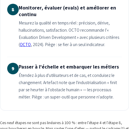
Monitorer, évaluer (evals) et améliorer en
8
continu
Mesurez la qualité en temps réel : précision, dérive,
hallucinations, satisfaction. OCTO recommande l'«
Evaluation Driven Development » avec plusieurs critères
(
OCTO
, 2024). Piège : se fier à un seul indicateur.
Passer à l'échelle et embarquer les métiers
9
Étendez à plus d'utilisateurs et de cas, et conduisez le
changement. Artefact note que l'industrialisation « finit
par se heurter à l'obstacle humain » — les processus
métier. Piège : un super-outil que personne n'adopte.
Ces neuf étapes ne sont pas linéaires à 100 % : entre l'étape 4 et l'étape 8,
vous boucherez en boucle. Mais sauter l'une d'elles — surtout le cadrage (1) et