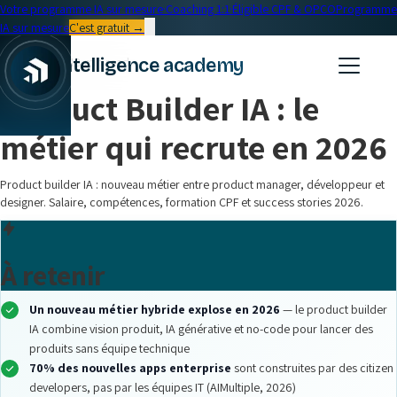
Votre programme IA sur mesure
·
Coaching 1:1
·
Éligible CPF & OPCO
Programme
IA sur mesure
C'est gratuit →
← Blog
intelligence academy
Formation IA
•
18 min read
Product Builder IA : le
|
métier qui recrute en 2026
Product builder IA : nouveau métier entre product manager, développeur et
designer. Salaire, compétences, formation CPF et success stories 2026.
À retenir
Un nouveau métier hybride explose en 2026
— le product builder
IA combine vision produit, IA générative et no-code pour lancer des
produits sans équipe technique
70% des nouvelles apps enterprise
sont construites par des citizen
developers, pas par les équipes IT (AIMultiple, 2026)