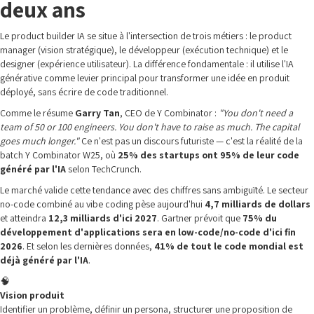
deux ans
Le product builder IA se situe à l'intersection de trois métiers : le product
manager (vision stratégique), le développeur (exécution technique) et le
designer (expérience utilisateur). La différence fondamentale : il utilise l'IA
générative comme levier principal pour transformer une idée en produit
déployé, sans écrire de code traditionnel.
Comme le résume
Garry Tan
, CEO de Y Combinator :
"You don't need a
team of 50 or 100 engineers. You don't have to raise as much. The capital
goes much longer."
Ce n'est pas un discours futuriste — c'est la réalité de la
batch Y Combinator W25, où
25% des startups ont 95% de leur code
généré par l'IA
selon TechCrunch.
Le marché valide cette tendance avec des chiffres sans ambiguïté. Le secteur
no-code combiné au vibe coding pèse aujourd'hui
4,7 milliards de dollars
et atteindra
12,3 milliards d'ici 2027
. Gartner prévoit que
75% du
développement d'applications sera en low-code/no-code d'ici fin
2026
. Et selon les dernières données,
41% de tout le code mondial est
déjà généré par l'IA
.
🧠
Vision produit
Identifier un problème, définir un persona, structurer une proposition de