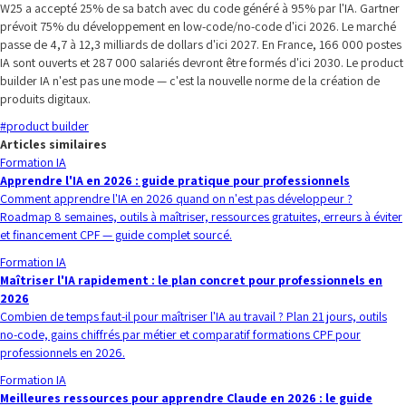
W25 a accepté 25% de sa batch avec du code généré à 95% par l'IA. Gartner
prévoit 75% du développement en low-code/no-code d'ici 2026. Le marché
passe de 4,7 à 12,3 milliards de dollars d'ici 2027. En France, 166 000 postes
IA sont ouverts et 287 000 salariés devront être formés d'ici 2030. Le product
builder IA n'est pas une mode — c'est la nouvelle norme de la création de
produits digitaux.
#
product builder
Articles similaires
Formation IA
Apprendre l'IA en 2026 : guide pratique pour professionnels
Comment apprendre l'IA en 2026 quand on n'est pas développeur ?
Roadmap 8 semaines, outils à maîtriser, ressources gratuites, erreurs à éviter
et financement CPF — guide complet sourcé.
Formation IA
Maîtriser l'IA rapidement : le plan concret pour professionnels en
2026
Combien de temps faut-il pour maîtriser l'IA au travail ? Plan 21 jours, outils
no-code, gains chiffrés par métier et comparatif formations CPF pour
professionnels en 2026.
Formation IA
Meilleures ressources pour apprendre Claude en 2026 : le guide