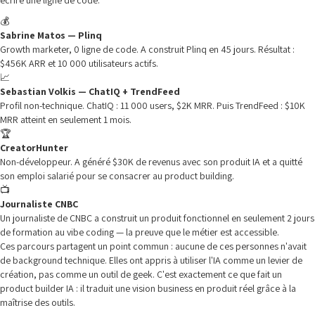
écrire une ligne de code.
💰
Sabrine Matos — Plinq
Growth marketer, 0 ligne de code. A construit Plinq en 45 jours. Résultat :
$456K ARR et 10 000 utilisateurs actifs.
📈
Sebastian Volkis — ChatIQ + TrendFeed
Profil non-technique. ChatIQ : 11 000 users, $2K MRR. Puis TrendFeed : $10K
MRR atteint en seulement 1 mois.
🏆
CreatorHunter
Non-développeur. A généré $30K de revenus avec son produit IA et a quitté
son emploi salarié pour se consacrer au product building.
📺
Journaliste CNBC
Un journaliste de CNBC a construit un produit fonctionnel en seulement 2 jours
de formation au vibe coding — la preuve que le métier est accessible.
Ces parcours partagent un point commun : aucune de ces personnes n'avait
de background technique. Elles ont appris à utiliser l'IA comme un levier de
création, pas comme un outil de geek. C'est exactement ce que fait un
product builder IA : il traduit une vision business en produit réel grâce à la
maîtrise des outils.