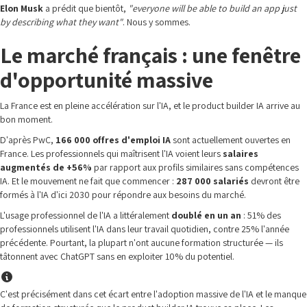
Elon Musk
a prédit que bientôt,
"everyone will be able to build an app just
by describing what they want"
. Nous y sommes.
Le marché français : une fenêtre
d'opportunité massive
La France est en pleine accélération sur l'IA, et le product builder IA arrive au
bon moment.
D'après PwC,
166 000 offres d'emploi IA
sont actuellement ouvertes en
France. Les professionnels qui maîtrisent l'IA voient leurs
salaires
augmentés de +56%
par rapport aux profils similaires sans compétences
IA. Et le mouvement ne fait que commencer :
287 000 salariés
devront être
formés à l'IA d'ici 2030 pour répondre aux besoins du marché.
L'usage professionnel de l'IA a littéralement
doublé en un an
: 51% des
professionnels utilisent l'IA dans leur travail quotidien, contre 25% l'année
précédente. Pourtant, la plupart n'ont aucune formation structurée — ils
tâtonnent avec ChatGPT sans en exploiter 10% du potentiel.
C'est précisément dans cet écart entre l'adoption massive de l'IA et le manque