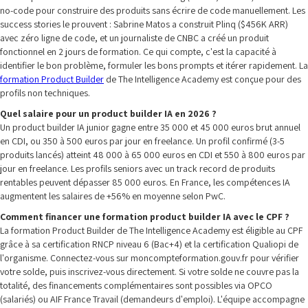
no-code pour construire des produits sans écrire de code manuellement. Les
success stories le prouvent : Sabrine Matos a construit Plinq ($456K ARR)
avec zéro ligne de code, et un journaliste de CNBC a créé un produit
fonctionnel en 2 jours de formation. Ce qui compte, c'est la capacité à
identifier le bon problème, formuler les bons prompts et itérer rapidement. La
formation Product Builder
de The Intelligence Academy est conçue pour des
profils non techniques.
Quel salaire pour un product builder IA en 2026 ?
Un product builder IA junior gagne entre 35 000 et 45 000 euros brut annuel
en CDI, ou 350 à 500 euros par jour en freelance. Un profil confirmé (3-5
produits lancés) atteint 48 000 à 65 000 euros en CDI et 550 à 800 euros par
jour en freelance. Les profils seniors avec un track record de produits
rentables peuvent dépasser 85 000 euros. En France, les compétences IA
augmentent les salaires de +56% en moyenne selon PwC.
Comment financer une formation product builder IA avec le CPF ?
La formation Product Builder de The Intelligence Academy est éligible au CPF
grâce à sa certification RNCP niveau 6 (Bac+4) et la certification Qualiopi de
l'organisme. Connectez-vous sur moncompteformation.gouv.fr pour vérifier
votre solde, puis inscrivez-vous directement. Si votre solde ne couvre pas la
totalité, des financements complémentaires sont possibles via OPCO
(salariés) ou AIF France Travail (demandeurs d'emploi). L'équipe accompagne