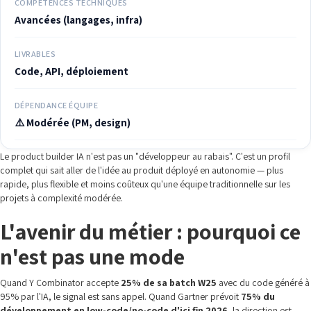
COMPÉTENCES TECHNIQUES
Avancées (langages, infra)
LIVRABLES
Code, API, déploiement
DÉPENDANCE ÉQUIPE
⚠️ Modérée (PM, design)
Le product builder IA n'est pas un "développeur au rabais". C'est un profil
complet qui sait aller de l'idée au produit déployé en autonomie — plus
rapide, plus flexible et moins coûteux qu'une équipe traditionnelle sur les
projets à complexité modérée.
L'avenir du métier : pourquoi ce
n'est pas une mode
Quand Y Combinator accepte
25% de sa batch W25
avec du code généré à
95% par l'IA, le signal est sans appel. Quand Gartner prévoit
75% du
développement en low-code/no-code d'ici fin 2026
, la direction est