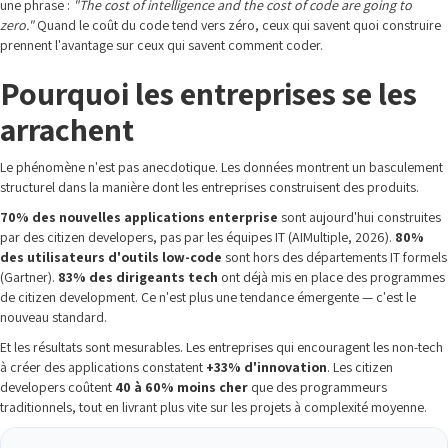
une phrase :
"The cost of intelligence and the cost of code are going to
zero."
Quand le coût du code tend vers zéro, ceux qui savent quoi construire
prennent l'avantage sur ceux qui savent comment coder.
Pourquoi les entreprises se les
arrachent
Le phénomène n'est pas anecdotique. Les données montrent un basculement
structurel dans la manière dont les entreprises construisent des produits.
70% des nouvelles applications enterprise
sont aujourd'hui construites
par des citizen developers, pas par les équipes IT (AIMultiple, 2026).
80%
des utilisateurs d'outils low-code
sont hors des départements IT formels
(Gartner).
83% des dirigeants tech
ont déjà mis en place des programmes
de citizen development. Ce n'est plus une tendance émergente — c'est le
nouveau standard.
Et les résultats sont mesurables. Les entreprises qui encouragent les non-tech
à créer des applications constatent
+33% d'innovation
. Les citizen
developers coûtent
40 à 60% moins cher
que des programmeurs
traditionnels, tout en livrant plus vite sur les projets à complexité moyenne.