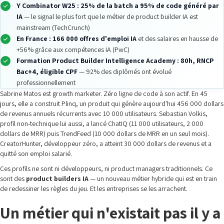
Y Combinator W25 : 25% de la batch a 95% de code généré par
IA
— le signal le plus fort que le métier de product builder IA est
mainstream (TechCrunch)
En France : 166 000 offres d'emploi IA
et des salaires en hausse de
+56% grâce aux compétences IA (PwC)
Formation Product Builder Intelligence Academy : 80h, RNCP
Bac+4, éligible CPF
— 92% des diplômés ont évolué
professionnellement
Sabrine Matos est growth marketer. Zéro ligne de code à son actif. En 45
jours, elle a construit Plinq, un produit qui génère aujourd'hui 456 000 dollars
de revenus annuels récurrents avec 10 000 utilisateurs. Sebastian Volkis,
profil non-technique lui aussi, a lancé ChatIQ (11 000 utilisateurs, 2 000
dollars de MRR) puis TrendFeed (10 000 dollars de MRR en un seul mois).
CreatorHunter, développeur zéro, a atteint 30 000 dollars de revenus et a
quitté son emploi salarié.
Ces profils ne sont ni développeurs, ni product managers traditionnels. Ce
sont des
product builders IA
— un nouveau métier hybride qui est en train
de redessiner les règles du jeu. Et les entreprises se les arrachent.
Un métier qui n'existait pas il y a