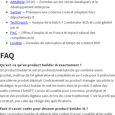
AIMultiple
(2026) — Données sur les citizen developers et le
développement enterprise
Gartner
— Prévisions low-code/no-code et adoption hors
départements IT
TechCrunch
— Analyse de la batch Y Combinator W25 et code généré
par IA
PwC
— Offres d'emploi IA en France et impact salarial des
compétences IA
Lovable
— Données de valorisation et temps de création MVP
FAQ
Qu'est-ce qu'un product builder IA exactement ?
Un product builder IA est un professionnel hybride qui combine vision
produit, maîtrise de l'IA générative et compétences no-code pour transformer
une idée en produit déployé. Contrairement au product manager qui pilote la
stratégie, le product builder IA met les mains dans le produit. Il utilise des
outils comme ChatGPT, Cursor et Lovable pour concevoir, prototyper et
lancer des produits digitaux sans écrire de code traditionnel. C'est le profil qui
construit, pas celui qui rédige des spécifications.
Faut-il savoir coder pour devenir product builder IA ?
Non. Le product builder IA utilise le vibe coding (Cursor, Lovable) et les outils