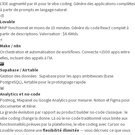
L'IDE augmenté par IA pour le vibe coding. Génère des applications complètes
à partir de prompts en langage naturel.
🎨
Lovable
MVP fonctionnel en moins de 10 minutes. Génère du code React complet à
partir de descriptions. Valorisation : $6.6Mds.
⚡
Make / n8n
Orchestration et automatisation de workflows. Connecte +1500 apps entre
elles, incluant des appels à l'IA.
🗃️
Supabase / Airtable
Gestion des données : Supabase pour les apps ambitieuses (base
PostgreSQL), Airtable pour le prototypage rapide.
📊
Analytics et no-code
PostHog, Mixpanel ou Google Analytics pour mesurer. Notion et Figma pour
documenter et itérer.
La grande évolution par rapport au product builder no-code classique : le
vibe coding change la donne. Là où le no-code traditionnel vous limite aux
fonctionnalités prévues par la plateforme, le vibe coding avec Cursor ou
Lovable vous donne une
flexibilité illimitée
— vous décrivez ce que vous