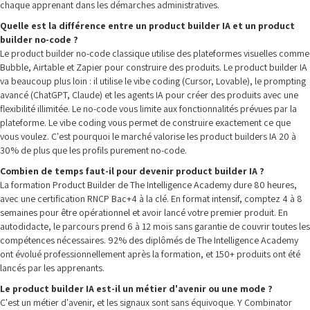
chaque apprenant dans les démarches administratives.
Quelle est la différence entre un product builder IA et un product
builder no-code ?
Le product builder no-code classique utilise des plateformes visuelles comme
Bubble, Airtable et Zapier pour construire des produits. Le product builder IA
va beaucoup plus loin : il utilise le vibe coding (Cursor, Lovable), le prompting
avancé (ChatGPT, Claude) et les agents IA pour créer des produits avec une
flexibilité illimitée. Le no-code vous limite aux fonctionnalités prévues par la
plateforme. Le vibe coding vous permet de construire exactement ce que
vous voulez. C'est pourquoi le marché valorise les product builders IA 20 à
30% de plus que les profils purement no-code.
Combien de temps faut-il pour devenir product builder IA ?
La formation Product Builder de The Intelligence Academy dure 80 heures,
avec une certification RNCP Bac+4 à la clé. En format intensif, comptez 4 à 8
semaines pour être opérationnel et avoir lancé votre premier produit. En
autodidacte, le parcours prend 6 à 12 mois sans garantie de couvrir toutes les
compétences nécessaires. 92% des diplômés de The Intelligence Academy
ont évolué professionnellement après la formation, et 150+ produits ont été
lancés par les apprenants.
Le product builder IA est-il un métier d'avenir ou une mode ?
C'est un métier d'avenir, et les signaux sont sans équivoque. Y Combinator