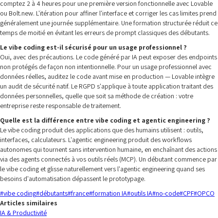
comptez 2 à 4 heures pour une première version fonctionnelle avec Lovable
ou Bolt.new. L'itération pour affiner l'interface et corriger les cas limites prend
généralement une journée supplémentaire. Une formation structurée réduit ce
temps de moitié en évitant les erreurs de prompt classiques des débutants.
Le vibe coding est-il sécurisé pour un usage professionnel ?
Oui, avec des précautions. Le code généré par IA peut exposer des endpoints
non protégés de façon non intentionnelle. Pour un usage professionnel avec
données réelles, auditez le code avant mise en production — Lovable intègre
un audit de sécurité natif. Le RGPD s'applique à toute application traitant des
données personnelles, quelle que soit sa méthode de création : votre
entreprise reste responsable de traitement.
Quelle est la différence entre vibe coding et agentic engineering ?
Le vibe coding produit des applications que des humains utilisent : outils,
interfaces, calculateurs. L'agentic engineering produit des workflows
autonomes qui tournent sans intervention humaine, en enchaînant des actions
via des agents connectés à vos outils réels (MCP). Un débutant commence par
le vibe coding et glisse naturellement vers l'agentic engineering quand ses
besoins d'automatisation dépassent le prototypage.
#
vibe coding
#
débutants
#
france
#
formation IA
#
outils IA
#
no-code
#
CPF
#
OPCO
Articles similaires
IA & Productivité