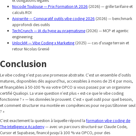
et obligations légales
Nocode Toulouse — Prix Formation IA 2026
(2026) — grille tarifaire et
calculs ROI
Appwrite — Comparatif outils vibe coding 2026
(2026) — benchmark
approfondi des outils
TechCrunch — IA du hype au pragmatisme
(2026) — MCP et agentic
engineering
UnlockM — Vibe Coding x Marketing
(2025) — cas d'usage terrain et
retour Nicolas Grenié
Conclusion
Le vibe coding n'est pas une promesse abstraite. C'est un ensemble d'outils
matures, disponibles dès aujourd'hui, accessibles à moins de 25 € par mois,
et finançables à 50-100 % via votre OPCO si vous passez par un organisme
certifié Qualiopi. La vraie question n'est plus « est-ce que le vibe coding
fonctionne ? » — les données le prouvent. C'est « quel outil pour quel besoin,
et comment structurer ma montée en compétences pour ne pas tâtonner seul
? »
C'est exactement la question à laquelle répond la
formation vibe coding de
The Intelligence Academy
— avec un parcours structuré sur Claude Code,
Cursor et Supabase, financé jusqu'à 100 % via OPCO, pour des