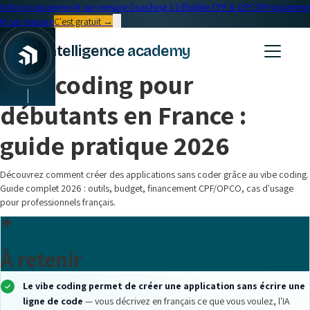
Votre programme IA sur mesure
·
Coaching 1:1
·
Éligible CPF & OPCO
Programme
IA sur mesure
C'est gratuit →
← Blog
intelligence academy
IA & Productivité
•
15 min read
Vibe coding pour
|
débutants en France :
guide pratique 2026
Découvrez comment créer des applications sans coder grâce au vibe coding.
Guide complet 2026 : outils, budget, financement CPF/OPCO, cas d'usage
pour professionnels français.
À retenir
Le vibe coding permet de créer une application sans écrire une
ligne de code
— vous décrivez en français ce que vous voulez, l'IA