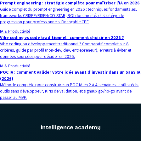
Prompt engineering : stratégie complète pour maîtriser l'IA en 2026
Guide complet du prompt engineering en 2026 : techniques fondamentales,
frameworks CRISPE/RISEN/CO-STAR, ROI documenté, et stratégie de
progression pour professionnels. Finançable CPF.
IA & Productivité
Vibe coding vs code traditionnel : comment choisir en 2026 ?
Vibe coding ou développement traditionnel ? Comparatif complet sur 8
critères, guide par profil (non-dev, dev, entrepreneur), erreurs à éviter et
données sourcées pour décider en 2026.
IA & Productivité
POC IA : comment valider votre idée avant d'investir dans un SaaS IA
(2026)
Méthode complète pour construire un POC IA en 2 à 4 semaines : coûts réels,
outils sans développeur, KPIs de validation, et signaux go/no-go avant de
passer au MVP.
intelligence academy