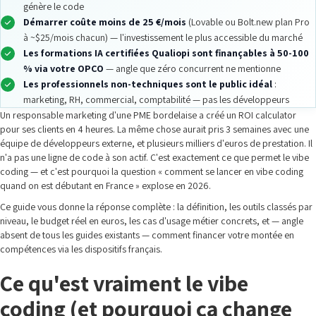
génère le code
Démarrer coûte moins de 25 €/mois
(Lovable ou Bolt.new plan Pro
à ~$25/mois chacun) — l'investissement le plus accessible du marché
Les formations IA certifiées Qualiopi sont finançables à 50-100
% via votre OPCO
— angle que zéro concurrent ne mentionne
Les professionnels non-techniques sont le public idéal
:
marketing, RH, commercial, comptabilité — pas les développeurs
Un responsable marketing d'une PME bordelaise a créé un ROI calculator
pour ses clients en 4 heures. La même chose aurait pris 3 semaines avec une
équipe de développeurs externe, et plusieurs milliers d'euros de prestation. Il
n'a pas une ligne de code à son actif. C'est exactement ce que permet le vibe
coding — et c'est pourquoi la question « comment se lancer en vibe coding
quand on est débutant en France » explose en 2026.
Ce guide vous donne la réponse complète : la définition, les outils classés par
niveau, le budget réel en euros, les cas d'usage métier concrets, et — angle
absent de tous les guides existants — comment financer votre montée en
compétences via les dispositifs français.
Ce qu'est vraiment le vibe
coding (et pourquoi ça change