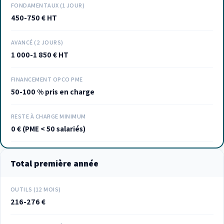
FONDAMENTAUX (1 JOUR)
450-750 € HT
AVANCÉ (2 JOURS)
1 000-1 850 € HT
FINANCEMENT OPCO PME
50-100 % pris en charge
RESTE À CHARGE MINIMUM
0 € (PME < 50 salariés)
Total première année
OUTILS (12 MOIS)
216-276 €