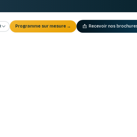
R
Programme sur mesure
→
📩
Recevoir nos brochure