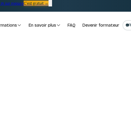
IA sur mesure
C'est gratuit →
rmations
En savoir plus
FAQ
Devenir formateur
🌐
F