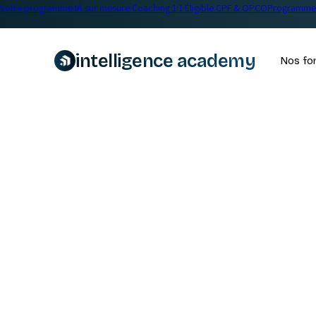
Votre programme IA sur mesure
·
Coaching 1:1
·
Éligible CPF & OPCO
Programme 
intelligence academy
Nos fo