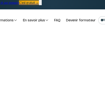
IA sur mesure
C'est gratuit →
rmations
En savoir plus
FAQ
Devenir formateur
🌐
F