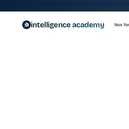
Votre programme IA sur mesure
·
Coaching 1:1
·
Éligible CPF & OPCO
Programme 
intelligence academy
Nos fo