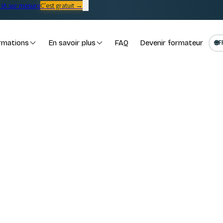
IA sur mesure
C'est gratuit →
rmations
En savoir plus
FAQ
Devenir formateur
🌐
F