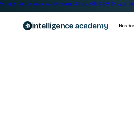
Votre programme IA sur mesure
·
Coaching 1:1
·
Éligible CPF & OPCO
Programme 
intelligence academy
Nos fo