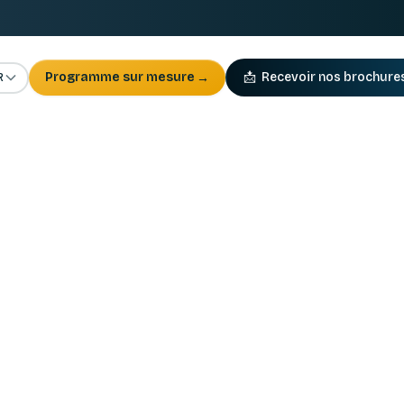
R
Programme sur mesure
→
📩
Recevoir nos brochure