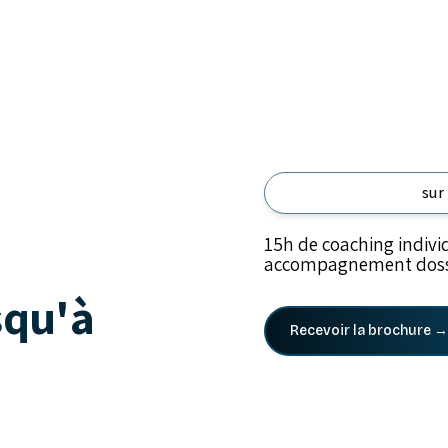
sur
15h de coaching indivi
accompagnement dossie
squ'à
Recevoir la brochure →