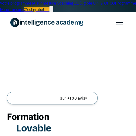
Votre programme IA sur mesure
·
Coaching 1:1
·
Éligible CPF & OPCO
Programme
IA sur mesure
C'est gratuit →
intelligence academy
sur +100 avis
▾
Formation
Lovable