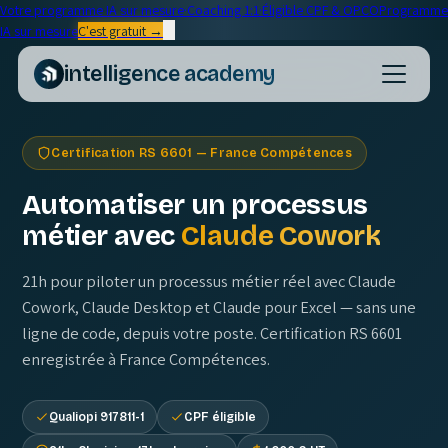
Votre programme IA sur mesure
·
Coaching 1:1
·
Éligible CPF & OPCO
Programme
IA sur mesure
C'est gratuit →
intelligence academy
Certification
RS 6601
— France Compétences
Automatiser un processus
métier avec
Claude Cowork
21h pour piloter un processus métier réel avec Claude
Cowork, Claude Desktop et Claude pour Excel — sans une
ligne de code, depuis votre poste. Certification RS 6601
enregistrée à France Compétences.
Qualiopi 917811-1
CPF éligible