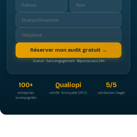
Réserver mon audit gratuit →
Gratuit · Sans engagement · Réponse sous 24h
100+
Qualiopi
5/5
entreprises
certifié · finançable OPCO
satisfaction Google
accompagnées
Nos partenaires et clients :