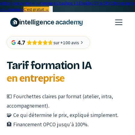
Votre programme IA sur mesure
·
Coaching 1:1
·
Éligible CPF & OPCO
Programme
IA sur mesure
C'est gratuit →
intelligence academy
sur +100 avis
Tarif formation IA
en entreprise
💶
Fourchettes claires par format (atelier, intra,
accompagnement).
🧩
Ce qui détermine le prix, expliqué simplement.
🏦
Financement OPCO jusqu'à 100%.