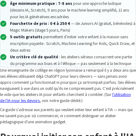
Âge minimum pratique : 7-8 ans
pour une approche ludique
(dessins IA, Scratch), 9 ans pour le machine learning simplifié, 11 ans
pour les IA génératives encadrées
Fourchette de prix : 0 € à 250 €
— de Juniors AI (gratuit, bénévoles) à
Magic Makers (stage 5 jours, Paris)
5 outils gratuits
permettent d'initier votre enfant à la maison sans
inscription payante : Scratch, Machine Learning for Kids, Quick Draw, et
deux autres
Un critère clé de qualité
: les ateliers sérieux consacrent une partie
du programme aux biais et à l'éthique — pas seulement à la technique
Une enseignante de collège en région lyonnaise a remarqué il y a deux ans que
ses élèves utilisaient déjà ChatGPT pour leurs devoirs — sans jamais avoir
appris comment ça fonctionnait ni pourquoi ça se trompait parfois. Ses élèves
naviguaient à vue dans un outil qu'ils ne comprenaient pas. C'est précisément
le vide que les ateliers IA pour enfants cherchent à combler. (Sur
l'utilisation
de l'IA pour les devoirs
, voir notre guide dédié.)
Ce guide s'adresse aux parents qui veulent initier leur enfant à l'IA — mais qui
ne savent pas par où commencer, ni comment distinguer un atelier
pédagogique d'une animation gadget.