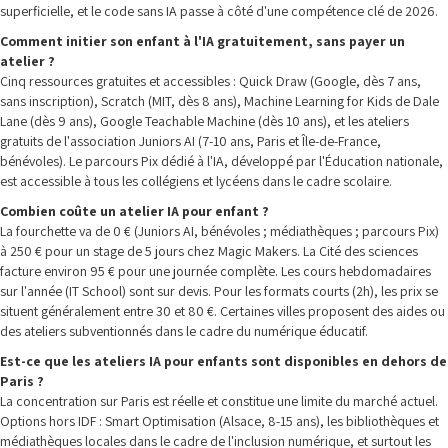
superficielle, et le code sans IA passe à côté d'une compétence clé de 2026.
Comment initier son enfant à l'IA gratuitement, sans payer un
atelier ?
Cinq ressources gratuites et accessibles : Quick Draw (Google, dès 7 ans,
sans inscription), Scratch (MIT, dès 8 ans), Machine Learning for Kids de Dale
Lane (dès 9 ans), Google Teachable Machine (dès 10 ans), et les ateliers
gratuits de l'association Juniors AI (7-10 ans, Paris et Île-de-France,
bénévoles). Le parcours Pix dédié à l'IA, développé par l'Éducation nationale,
est accessible à tous les collégiens et lycéens dans le cadre scolaire.
Combien coûte un atelier IA pour enfant ?
La fourchette va de 0 € (Juniors AI, bénévoles ; médiathèques ; parcours Pix)
à 250 € pour un stage de 5 jours chez Magic Makers. La Cité des sciences
facture environ 95 € pour une journée complète. Les cours hebdomadaires
sur l'année (IT School) sont sur devis. Pour les formats courts (2h), les prix se
situent généralement entre 30 et 80 €. Certaines villes proposent des aides ou
des ateliers subventionnés dans le cadre du numérique éducatif.
Est-ce que les ateliers IA pour enfants sont disponibles en dehors de
Paris ?
La concentration sur Paris est réelle et constitue une limite du marché actuel.
Options hors IDF : Smart Optimisation (Alsace, 8-15 ans), les bibliothèques et
médiathèques locales dans le cadre de l'inclusion numérique, et surtout les