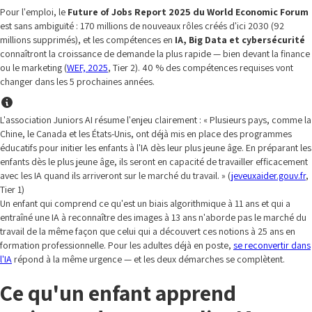
Pour l'emploi, le
Future of Jobs Report 2025 du World Economic Forum
est sans ambiguïté : 170 millions de nouveaux rôles créés d'ici 2030 (92
millions supprimés), et les compétences en
IA, Big Data et cybersécurité
connaîtront la croissance de demande la plus rapide — bien devant la finance
ou le marketing (
WEF, 2025
, Tier 2). 40 % des compétences requises vont
changer dans les 5 prochaines années.
L'association Juniors AI résume l'enjeu clairement : « Plusieurs pays, comme la
Chine, le Canada et les États-Unis, ont déjà mis en place des programmes
éducatifs pour initier les enfants à l'IA dès leur plus jeune âge. En préparant les
enfants dès le plus jeune âge, ils seront en capacité de travailler efficacement
avec les IA quand ils arriveront sur le marché du travail. » (
jeveuxaider.gouv.fr
,
Tier 1)
Un enfant qui comprend ce qu'est un biais algorithmique à 11 ans et qui a
entraîné une IA à reconnaître des images à 13 ans n'aborde pas le marché du
travail de la même façon que celui qui a découvert ces notions à 25 ans en
formation professionnelle. Pour les adultes déjà en poste,
se reconvertir dans
l'IA
répond à la même urgence — et les deux démarches se complètent.
Ce qu'un enfant apprend