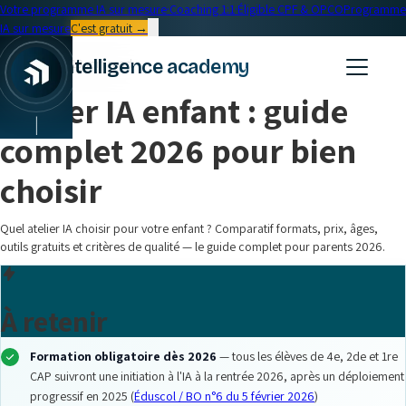
Votre programme IA sur mesure
·
Coaching 1:1
·
Éligible CPF & OPCO
Programme
IA sur mesure
C'est gratuit →
← Blog
intelligence academy
Formation IA
•
19 min read
Atelier IA enfant : guide
|
complet 2026 pour bien
choisir
Quel atelier IA choisir pour votre enfant ? Comparatif formats, prix, âges,
outils gratuits et critères de qualité — le guide complet pour parents 2026.
À retenir
Formation obligatoire dès 2026
— tous les élèves de 4e, 2de et 1re
CAP suivront une initiation à l'IA à la rentrée 2026, après un déploiement
progressif en 2025 (
Éduscol / BO n°6 du 5 février 2026
)