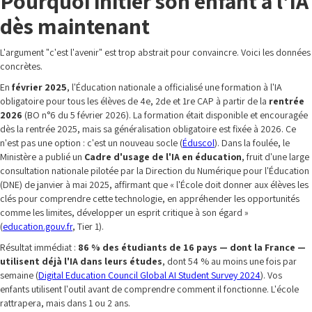
Pourquoi initier son enfant à l'IA
dès maintenant
L'argument "c'est l'avenir" est trop abstrait pour convaincre. Voici les données
concrètes.
En
février 2025
, l'Éducation nationale a officialisé une formation à l'IA
obligatoire pour tous les élèves de 4e, 2de et 1re CAP à partir de la
rentrée
2026
(BO n°6 du 5 février 2026). La formation était disponible et encouragée
dès la rentrée 2025, mais sa généralisation obligatoire est fixée à 2026. Ce
n'est pas une option : c'est un nouveau socle (
Éduscol
). Dans la foulée, le
Ministère a publié un
Cadre d'usage de l'IA en éducation
, fruit d'une large
consultation nationale pilotée par la Direction du Numérique pour l'Éducation
(DNE) de janvier à mai 2025, affirmant que « l'École doit donner aux élèves les
clés pour comprendre cette technologie, en appréhender les opportunités
comme les limites, développer un esprit critique à son égard »
(
education.gouv.fr
, Tier 1).
Résultat immédiat :
86 % des étudiants de 16 pays — dont la France —
utilisent déjà l'IA dans leurs études
, dont 54 % au moins une fois par
semaine (
Digital Education Council Global AI Student Survey 2024
). Vos
enfants utilisent l'outil avant de comprendre comment il fonctionne. L'école
rattrapera, mais dans 1 ou 2 ans.