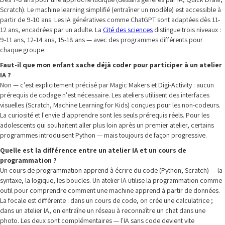
Scratch). Le machine learning simplifié (entraîner un modèle) est accessible à
partir de 9-10 ans. Les IA génératives comme ChatGPT sont adaptées dès 11-
12 ans, encadrées par un adulte. La
Cité des sciences
distingue trois niveaux :
9-11 ans, 12-14 ans, 15-18 ans — avec des programmes différents pour
chaque groupe.
Faut-il que mon enfant sache déjà coder pour participer à un atelier
IA ?
Non — c'est explicitement précisé par Magic Makers et Digi-Activity : aucun
prérequis de codage n'est nécessaire. Les ateliers utilisent des interfaces
visuelles (Scratch, Machine Learning for Kids) conçues pour les non-codeurs.
La curiosité et l'envie d'apprendre sont les seuls prérequis réels. Pour les
adolescents qui souhaitent aller plus loin après un premier atelier, certains
programmes introduisent Python — mais toujours de façon progressive.
Quelle est la différence entre un atelier IA et un cours de
programmation ?
Un cours de programmation apprend à écrire du code (Python, Scratch) — la
syntaxe, la logique, les boucles. Un atelier IA utilise la programmation comme
outil pour comprendre comment une machine apprend à partir de données.
La focale est différente : dans un cours de code, on crée une calculatrice ;
dans un atelier IA, on entraîne un réseau à reconnaître un chat dans une
photo. Les deux sont complémentaires — l'IA sans code devient vite