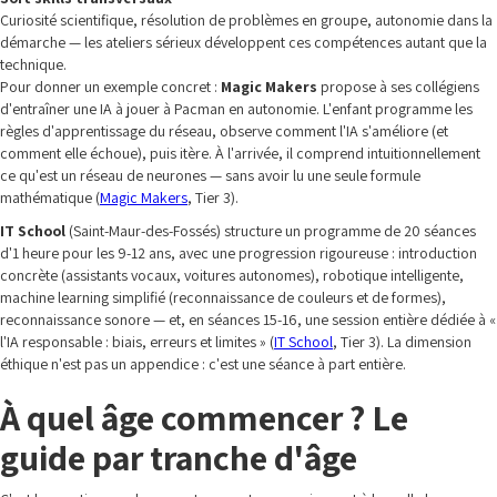
Curiosité scientifique, résolution de problèmes en groupe, autonomie dans la
démarche — les ateliers sérieux développent ces compétences autant que la
technique.
Pour donner un exemple concret :
Magic Makers
propose à ses collégiens
d'entraîner une IA à jouer à Pacman en autonomie. L'enfant programme les
règles d'apprentissage du réseau, observe comment l'IA s'améliore (et
comment elle échoue), puis itère. À l'arrivée, il comprend intuitionnellement
ce qu'est un réseau de neurones — sans avoir lu une seule formule
mathématique (
Magic Makers
, Tier 3).
IT School
(Saint-Maur-des-Fossés) structure un programme de 20 séances
d'1 heure pour les 9-12 ans, avec une progression rigoureuse : introduction
concrète (assistants vocaux, voitures autonomes), robotique intelligente,
machine learning simplifié (reconnaissance de couleurs et de formes),
reconnaissance sonore — et, en séances 15-16, une session entière dédiée à «
l'IA responsable : biais, erreurs et limites » (
IT School
, Tier 3). La dimension
éthique n'est pas un appendice : c'est une séance à part entière.
À quel âge commencer ? Le
guide par tranche d'âge