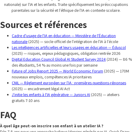
nationale) sur l'IA et les enfants. Traite spécifiquement les préoccupations
parentales sur la sécurité et l'éthique de l'IA en contexte scolaire.
Sources et références
Cadre d'usage de l'IA en éducation — Ministère de l'Éducation
nationale
(2025) — socle officiel de l'intégration de l'IA à l'école
Les intelligences artificielles et leurs usages en éducation — Éduscol
(2025) — risques, enjeux pédagogiques, obligation rentrée 2026
Digital Education Council Global AI Student Survey 2024
(2024) — 86 %
des étudiants, 54 % au moins une fois par semaine
Future of Jobs Report 2025 — World Economic Forum
(2025) — 170M
nouveaux emplois, compétences IA prioritaires
CNIL — Règlement européen sur l'IA : premières questions-réponses
(2025) — encadrement légal AI Act
J'initie les enfants à l'IA générative — Juniors AI
(2025) — ateliers
gratuits 7-10 ans
FAQ
À quel âge peut-on inscrire son enfant à un atelier IA ?
Dès 7-8 ans pour une approche ludique (dessins générés par IA, Quick Draw,