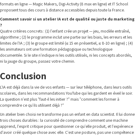
formats en ligne — Magic Makers, Digi-Activity (8 max en ligne) et IT School
proposent tous des cours à distance accessibles depuis toute la France.
Comment savoir si un atelier IA est de qualité ou juste du marketing
?
Quatre critères concrets : (1) l'enfant crée un projet — jeu, modèle entraîné,
algorithme ; (2) le programme inclut une partie sur les biais, les erreurs et les
limites de l'IA ; (3) le groupe est limité (≤ 15 en présentiel, ≤ 8-10 en ligne) ; (4)
les animateurs ont une formation pédagogique ou technologique
documentée. Si le site n'indique ni les outils utilisés, ni les concepts abordés,
ni la jauge du groupe, passez votre chemin.
Conclusion
L'IA est déjà dans la vie de vos enfants — sur leur téléphone, dans leurs outils
scolaires, dans les recommandations YouTube qui les gardent en éveil le soir.
La question n'est plus "faut-il les initier ?" mais "comment les former à
comprendre ce qu'ils utilisent déjà ?"
Un atelier bien choisi ne transforme pas un enfant en data scientist. Il lui donne
trois choses durables : la curiosité de comprendre comment une machine
apprend, l'esprit critique pour questionner ce qu'elle produit, et l'expérience
d'avoir créé quelque chose avec elle. C'est une posture, pas une compétence