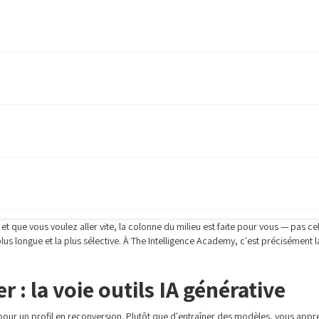
t que vous voulez aller vite, la colonne du milieu est faite pour vous — pas c
us longue et la plus sélective. À The Intelligence Academy, c'est précisément la
r : la voie outils IA générative
 pour un profil en reconversion. Plutôt que d'entraîner des modèles, vous appre