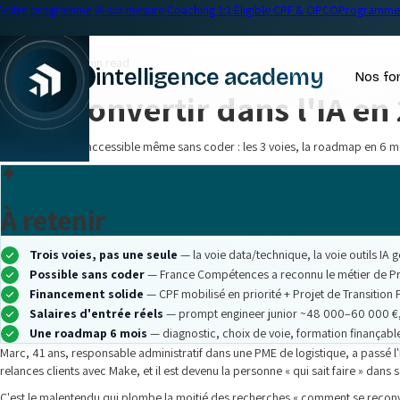
Votre programme IA sur mesure
·
Coaching 1:1
·
Éligible CPF & OPCO
Programme 
← Blog
Formation IA
•
17 min read
intelligence academy
Nos fo
Se reconvertir dans l'IA en
|
Reconversion IA accessible même sans coder : les 3 voies, la roadmap en 6 moi
À retenir
Trois voies, pas une seule
— la voie data/technique, la voie outils IA 
Possible sans coder
— France Compétences a reconnu le métier de Pr
Financement solide
— CPF mobilisé en priorité + Projet de Transition
Salaires d'entrée réels
— prompt engineer junior ~48 000–60 000 €, d
Une roadmap 6 mois
— diagnostic, choix de voie, formation finançable,
Marc, 41 ans, responsable administratif dans une PME de logistique, a passé l'hiv
relances clients avec Make, et il est devenu la personne « qui sait faire » dans s
C'est le malentendu qui plombe la moitié des recherches « comment se reconverti