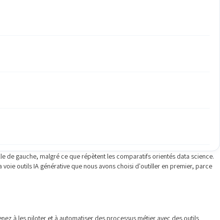
elle de gauche, malgré ce que répètent les comparatifs orientés data science.
 voie outils IA générative que nous avons choisi d'outiller en premier, parce
nez à les piloter et à automatiser des processus métier avec des outils