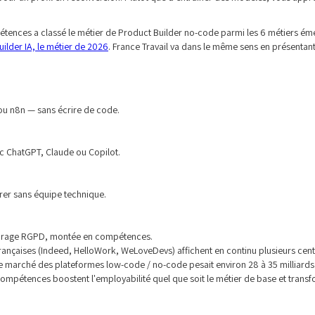
Compétences a classé le métier de Product Builder no-code parmi les 6 métiers
ilder IA, le métier de 2026
. France Travail va dans le même sens en présentan
 ou n8n — sans écrire de code.
c ChatGPT, Claude ou Copilot.
rer sans équipe technique.
cadrage RGPD, montée en compétences.
rançaises (Indeed, HelloWork, WeLoveDevs) affichent en continu plusieurs cen
, le marché des plateformes low-code / no-code pesait environ 28 à 35 milliards
compétences boostent l'employabilité quel que soit le métier de base et transf