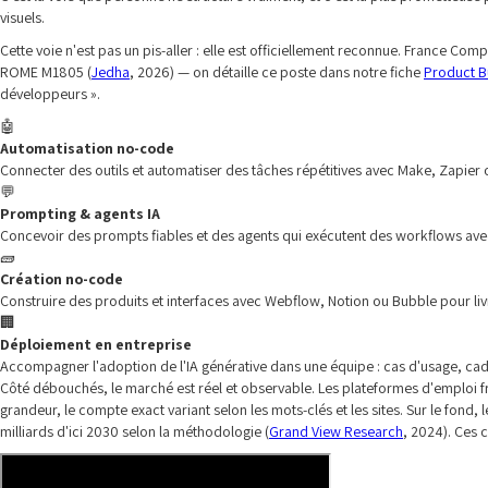
visuels.
Cette voie n'est pas un pis-aller : elle est officiellement reconnue. France 
ROME M1805 (
Jedha
, 2026) — on détaille ce poste dans notre fiche
Product Bu
développeurs ».
🤖
Automatisation no-code
Connecter des outils et automatiser des tâches répétitives avec Make, Zapier
💬
Prompting & agents IA
Concevoir des prompts fiables et des agents qui exécutent des workflows ave
🧱
Création no-code
Construire des produits et interfaces avec Webflow, Notion ou Bubble pour liv
🏢
Déploiement en entreprise
Accompagner l'adoption de l'IA générative dans une équipe : cas d'usage, 
Côté débouchés, le marché est réel et observable. Les plateformes d'emploi f
grandeur, le compte exact variant selon les mots-clés et les sites. Sur le fond
milliards d'ici 2030 selon la méthodologie (
Grand View Research
, 2024). Ces 