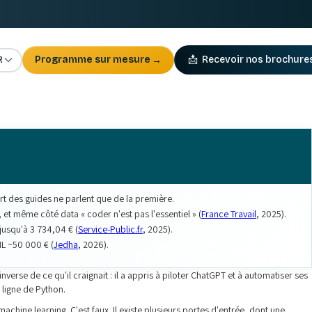
R
Programme sur mesure
→
📩
Recevoir nos brochure
art des guides ne parlent que de la première.
, et même côté data « coder n'est pas l'essentiel » (
France Travail
, 2025).
jusqu'à 3 734,04 € (
Service-Public.fr
, 2025).
L ~50 000 € (
Jedha
, 2026).
nverse de ce qu'il craignait : il a appris à piloter ChatGPT et à automatiser ses
e ligne de Python.
achine learning. C'est faux. Il existe plusieurs portes d'entrée, dont une