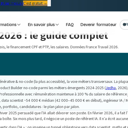
IA sur mesure
C'est gratuit →
rmations
En savoir plus
FAQ
Devenir formateur
🌐
F
 2026 : le guide complet
s, le financement CPF et PTP, les salaires. Données France Travail 2026.
générative & no-code (la plus accessible), la voie métiers transversaux. La plup
oduct Builder no-code parmi les métiers émergents 2024-2025 (
Jedha
, 2026)
 Professionnelle avec rémunération maintenue à 100 % du salaire de référence 
ata scientist ~54 000 € médian (42 000–45 000 € en début), ingénieur IA / M
 portfolio, candidatures : le plan jalon par jalon.
er 2025 persuadé que l'IA allait dévorer son poste. En février 2026, il a fait l'i
a boîte. Six mois plus tard, il négocie un poste de référent IA. Il n'a écrit aucun
r dans l'IA » : on imagine un tunnel obligatoire vers data scientist, maths et m