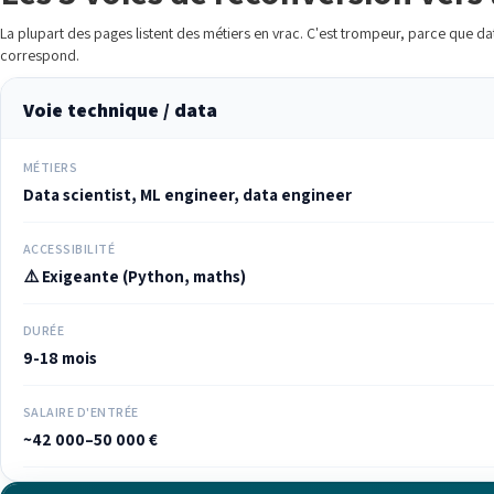
La plupart des pages listent des métiers en vrac. C'est trompeur, parce que data
correspond.
Voie technique / data
MÉTIERS
Data scientist, ML engineer, data engineer
ACCESSIBILITÉ
⚠️ Exigeante (Python, maths)
DURÉE
9-18 mois
SALAIRE D'ENTRÉE
~42 000–50 000 €