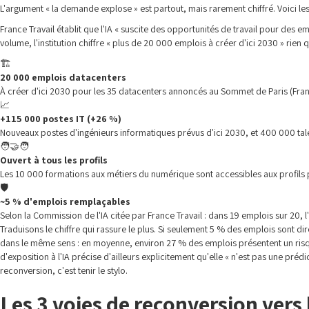
L'argument « la demande explose » est partout, mais rarement chiffré. Voici les 
France Travail établit que l'IA « suscite des opportunités de travail pour des 
volume, l'institution chiffre « plus de 20 000 emplois à créer d'ici 2030 » rie
🏗️
20 000 emplois datacenters
À créer d'ici 2030 pour les 35 datacenters annoncés au Sommet de Paris (Franc
📈
+115 000 postes IT (+26 %)
Nouveaux postes d'ingénieurs informatiques prévus d'ici 2030, et 400 000 tal
🧑‍🤝‍🧑
Ouvert à tous les profils
Les 10 000 formations aux métiers du numérique sont accessibles aux profils 
🛡️
~5 % d'emplois remplaçables
Selon la Commission de l'IA citée par France Travail : dans 19 emplois sur 20, l'
Traduisons le chiffre qui rassure le plus. Si seulement 5 % des emplois sont di
dans le même sens : en moyenne, environ 27 % des emplois présentent un risqu
d'exposition à l'IA précise d'ailleurs explicitement qu'elle « n'est pas une préd
reconversion, c'est tenir le stylo.
Les 3 voies de reconversion vers 