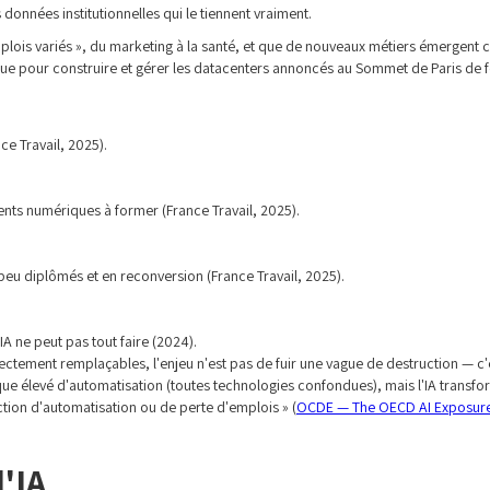
données institutionnelles qui le tiennent vraiment.
emplois variés », du marketing à la santé, et que de nouveaux métiers émergent 
n que pour construire et gérer les datacenters annoncés au Sommet de Paris de f
e Travail, 2025).
ents numériques à former (France Travail, 2025).
peu diplômés et en reconversion (France Travail, 2025).
IA ne peut pas tout faire (2024).
rectement remplaçables, l'enjeu n'est pas de fuir une vague de destruction — c'
e élevé d'automatisation (toutes technologies confondues), mais l'IA transfor
iction d'automatisation ou de perte d'emplois » (
OCDE — The OECD AI Exposur
l'IA