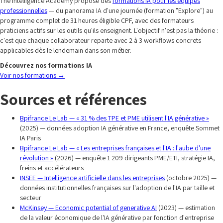
The Intelligence Academy propose des
formations IA pour les équipes
professionnelles
— du panorama IA d'une journée (formation "Explore") au
programme complet de 31 heures éligible CPF, avec des formateurs
praticiens actifs sur les outils qu'ils enseignent. L'objectif n'est pas la théorie :
c'est que chaque collaborateur reparte avec 2 à 3 workflows concrets
applicables dès le lendemain dans son métier.
Découvrez nos formations IA
Voir nos formations
→
Sources et références
Bpifrance Le Lab — « 31 % des TPE et PME utilisent l'IA générative »
(2025) — données adoption IA générative en France, enquête Sommet
IA Paris
Bpifrance Le Lab — « Les entreprises françaises et l'IA : l'aube d'une
révolution »
(2026) — enquête 1 209 dirigeants PME/ETI, stratégie IA,
freins et accélérateurs
INSEE — Intelligence artificielle dans les entreprises
(octobre 2025) —
données institutionnelles françaises sur l'adoption de l'IA par taille et
secteur
McKinsey — Economic potential of generative AI
(2023) — estimation
de la valeur économique de l'IA générative par fonction d'entreprise