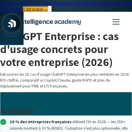
Votre programme IA sur mesure
·
Coaching 1:1
·
Éligible CPF & OPCO
Programme
IA sur mesure
C'est gratuit →
← Blog
intelligence academy
Outils IA
•
18 min read
ChatGPT Enterprise : cas
d'usage concrets pour
votre entreprise (2026)
Découvrez les 10 cas d'usage ChatGPT Enterprise les plus rentables en 2026 :
ROI chiffré, comparatif vs Copilot/Claude, guide RGPD et plan de
déploiement pour PME et ETI françaises.
À retenir
10 % des entreprises françaises
utilisent l'IA en 2026 — les 250+
salariés montent à 33 % (INSEE) : l'adoption n'est plus optionnelle, elle