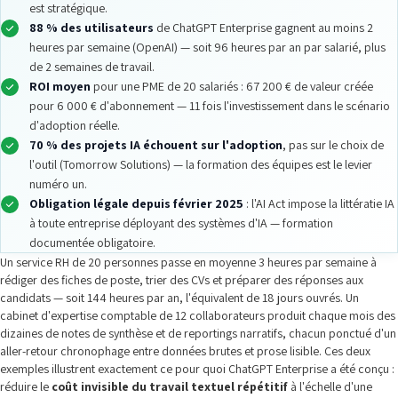
est stratégique.
88 % des utilisateurs
de ChatGPT Enterprise gagnent au moins 2
heures par semaine (OpenAI) — soit 96 heures par an par salarié, plus
de 2 semaines de travail.
ROI moyen
pour une PME de 20 salariés : 67 200 € de valeur créée
pour 6 000 € d'abonnement — 11 fois l'investissement dans le scénario
d'adoption réelle.
70 % des projets IA échouent sur l'adoption
, pas sur le choix de
l'outil (Tomorrow Solutions) — la formation des équipes est le levier
numéro un.
Obligation légale depuis février 2025
: l'AI Act impose la littératie IA
à toute entreprise déployant des systèmes d'IA — formation
documentée obligatoire.
Un service RH de 20 personnes passe en moyenne 3 heures par semaine à
rédiger des fiches de poste, trier des CVs et préparer des réponses aux
candidats — soit 144 heures par an, l'équivalent de 18 jours ouvrés. Un
cabinet d'expertise comptable de 12 collaborateurs produit chaque mois des
dizaines de notes de synthèse et de reportings narratifs, chacun ponctué d'un
aller-retour chronophage entre données brutes et prose lisible. Ces deux
exemples illustrent exactement ce pour quoi ChatGPT Enterprise a été conçu :
réduire le
coût invisible du travail textuel répétitif
à l'échelle d'une