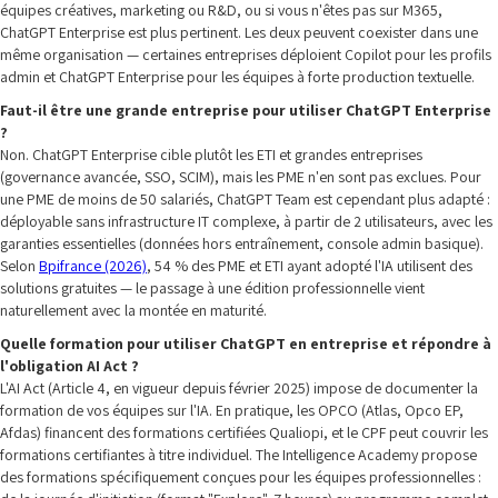
équipes créatives, marketing ou R&D, ou si vous n'êtes pas sur M365,
ChatGPT Enterprise est plus pertinent. Les deux peuvent coexister dans une
même organisation — certaines entreprises déploient Copilot pour les profils
admin et ChatGPT Enterprise pour les équipes à forte production textuelle.
Faut-il être une grande entreprise pour utiliser ChatGPT Enterprise
?
Non. ChatGPT Enterprise cible plutôt les ETI et grandes entreprises
(governance avancée, SSO, SCIM), mais les PME n'en sont pas exclues. Pour
une PME de moins de 50 salariés, ChatGPT Team est cependant plus adapté :
déployable sans infrastructure IT complexe, à partir de 2 utilisateurs, avec les
garanties essentielles (données hors entraînement, console admin basique).
Selon
Bpifrance (2026)
, 54 % des PME et ETI ayant adopté l'IA utilisent des
solutions gratuites — le passage à une édition professionnelle vient
naturellement avec la montée en maturité.
Quelle formation pour utiliser ChatGPT en entreprise et répondre à
l'obligation AI Act ?
L'AI Act (Article 4, en vigueur depuis février 2025) impose de documenter la
formation de vos équipes sur l'IA. En pratique, les OPCO (Atlas, Opco EP,
Afdas) financent des formations certifiées Qualiopi, et le CPF peut couvrir les
formations certifiantes à titre individuel. The Intelligence Academy propose
des formations spécifiquement conçues pour les équipes professionnelles :