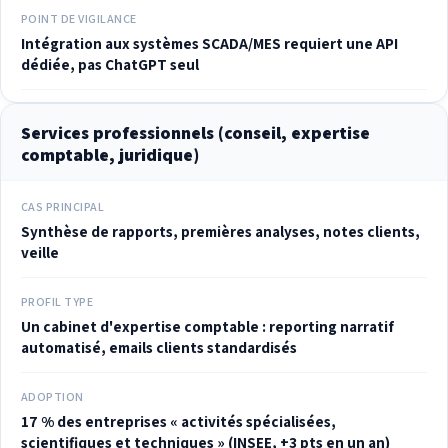
POINT DE VIGILANCE
Intégration aux systèmes SCADA/MES requiert une API
dédiée, pas ChatGPT seul
Services professionnels (conseil, expertise
comptable, juridique)
CAS PRINCIPAL
Synthèse de rapports, premières analyses, notes clients,
veille
PROFIL TYPE
Un cabinet d'expertise comptable : reporting narratif
automatisé, emails clients standardisés
ADOPTION
17 % des entreprises « activités spécialisées,
scientifiques et techniques » (INSEE, +3 pts en un an)