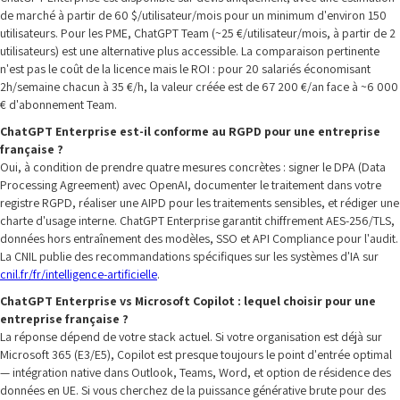
de marché à partir de 60 $/utilisateur/mois pour un minimum d'environ 150
utilisateurs. Pour les PME, ChatGPT Team (~25 €/utilisateur/mois, à partir de 2
utilisateurs) est une alternative plus accessible. La comparaison pertinente
n'est pas le coût de la licence mais le ROI : pour 20 salariés économisant
2h/semaine chacun à 35 €/h, la valeur créée est de 67 200 €/an face à ~6 000
€ d'abonnement Team.
ChatGPT Enterprise est-il conforme au RGPD pour une entreprise
française ?
Oui, à condition de prendre quatre mesures concrètes : signer le DPA (Data
Processing Agreement) avec OpenAI, documenter le traitement dans votre
registre RGPD, réaliser une AIPD pour les traitements sensibles, et rédiger une
charte d'usage interne. ChatGPT Enterprise garantit chiffrement AES-256/TLS,
données hors entraînement des modèles, SSO et API Compliance pour l'audit.
La CNIL publie des recommandations spécifiques sur les systèmes d'IA sur
cnil.fr/fr/intelligence-artificielle
.
ChatGPT Enterprise vs Microsoft Copilot : lequel choisir pour une
entreprise française ?
La réponse dépend de votre stack actuel. Si votre organisation est déjà sur
Microsoft 365 (E3/E5), Copilot est presque toujours le point d'entrée optimal
— intégration native dans Outlook, Teams, Word, et option de résidence des
données en UE. Si vous cherchez de la puissance générative brute pour des