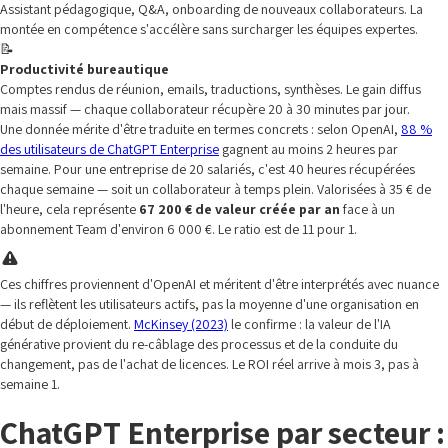
Assistant pédagogique, Q&A, onboarding de nouveaux collaborateurs. La
montée en compétence s'accélère sans surcharger les équipes expertes.
📝
Productivité bureautique
Comptes rendus de réunion, emails, traductions, synthèses. Le gain diffus
mais massif — chaque collaborateur récupère 20 à 30 minutes par jour.
Une donnée mérite d'être traduite en termes concrets : selon OpenAI,
88 %
des utilisateurs de ChatGPT Enterprise
gagnent au moins 2 heures par
semaine. Pour une entreprise de 20 salariés, c'est 40 heures récupérées
chaque semaine — soit un collaborateur à temps plein. Valorisées à 35 € de
l'heure, cela représente
67 200 € de valeur créée par an
face à un
abonnement Team d'environ 6 000 €. Le ratio est de 11 pour 1.
Ces chiffres proviennent d'OpenAI et méritent d'être interprétés avec nuance
— ils reflètent les utilisateurs actifs, pas la moyenne d'une organisation en
début de déploiement.
McKinsey (2023)
le confirme : la valeur de l'IA
générative provient du re-câblage des processus et de la conduite du
changement, pas de l'achat de licences. Le ROI réel arrive à mois 3, pas à
semaine 1.
ChatGPT Enterprise par secteur :