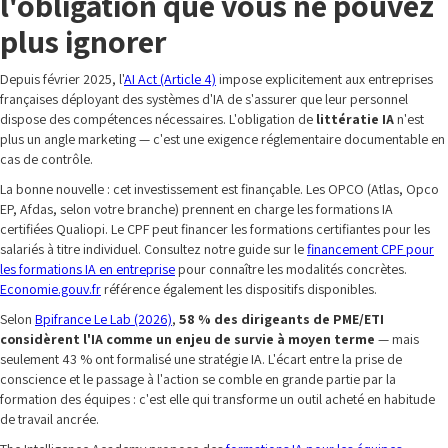
l'obligation que vous ne pouvez
plus ignorer
Depuis février 2025, l'
AI Act (Article 4)
impose explicitement aux entreprises
françaises déployant des systèmes d'IA de s'assurer que leur personnel
dispose des compétences nécessaires. L'obligation de
littératie IA
n'est
plus un angle marketing — c'est une exigence réglementaire documentable en
cas de contrôle.
La bonne nouvelle : cet investissement est finançable. Les OPCO (Atlas, Opco
EP, Afdas, selon votre branche) prennent en charge les formations IA
certifiées Qualiopi. Le CPF peut financer les formations certifiantes pour les
salariés à titre individuel. Consultez notre guide sur le
financement CPF pour
les formations IA en entreprise
pour connaître les modalités concrètes.
Economie.gouv.fr
référence également les dispositifs disponibles.
Selon
Bpifrance Le Lab (2026)
,
58 % des dirigeants de PME/ETI
considèrent l'IA comme un enjeu de survie à moyen terme
— mais
seulement 43 % ont formalisé une stratégie IA. L'écart entre la prise de
conscience et le passage à l'action se comble en grande partie par la
formation des équipes : c'est elle qui transforme un outil acheté en habitude
de travail ancrée.