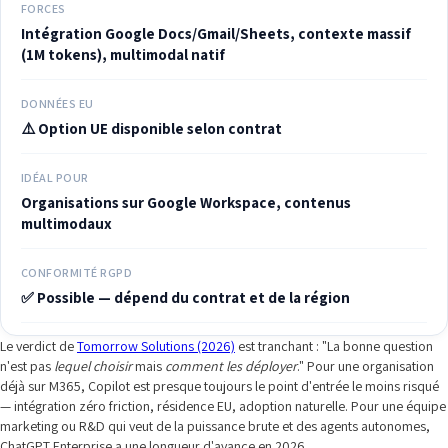
FORCES
Intégration Google Docs/Gmail/Sheets, contexte massif
(1M tokens), multimodal natif
DONNÉES EU
⚠️ Option UE disponible selon contrat
IDÉAL POUR
Organisations sur Google Workspace, contenus
multimodaux
CONFORMITÉ RGPD
✅ Possible — dépend du contrat et de la région
Le verdict de
Tomorrow Solutions (2026)
est tranchant : "La bonne question
n'est pas
lequel choisir
mais
comment les déployer
." Pour une organisation
déjà sur M365, Copilot est presque toujours le point d'entrée le moins risqué
— intégration zéro friction, résidence EU, adoption naturelle. Pour une équipe
marketing ou R&D qui veut de la puissance brute et des agents autonomes,
ChatGPT Enterprise a une longueur d'avance en 2026.