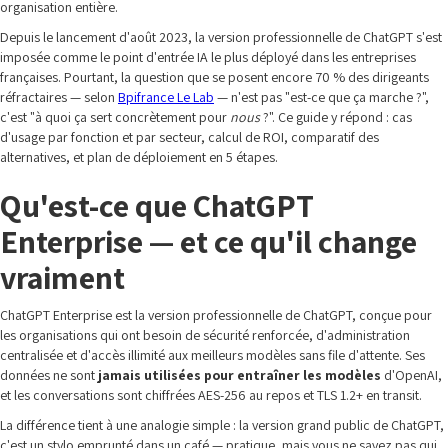
organisation entière.
Depuis le lancement d'août 2023, la version professionnelle de ChatGPT s'est
imposée comme le point d'entrée IA le plus déployé dans les entreprises
françaises. Pourtant, la question que se posent encore 70 % des dirigeants
réfractaires — selon
Bpifrance Le Lab
— n'est pas "est-ce que ça marche ?",
c'est "à quoi ça sert concrètement pour
nous
?". Ce guide y répond : cas
d'usage par fonction et par secteur, calcul de ROI, comparatif des
alternatives, et plan de déploiement en 5 étapes.
Qu'est-ce que ChatGPT
Enterprise — et ce qu'il change
vraiment
ChatGPT Enterprise est la version professionnelle de ChatGPT, conçue pour
les organisations qui ont besoin de sécurité renforcée, d'administration
centralisée et d'accès illimité aux meilleurs modèles sans file d'attente. Ses
données ne sont
jamais utilisées pour entraîner les modèles
d'OpenAI,
et les conversations sont chiffrées AES-256 au repos et TLS 1.2+ en transit.
La différence tient à une analogie simple : la version grand public de ChatGPT,
c'est un stylo emprunté dans un café — pratique, mais vous ne savez pas qui