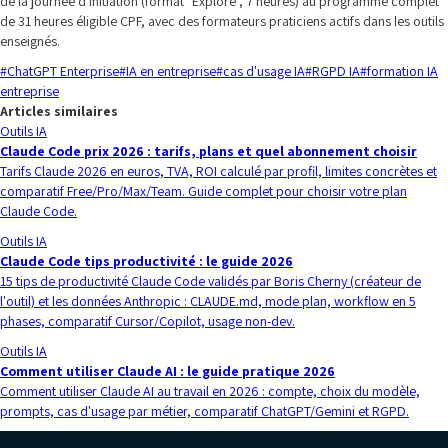
de la journée d'initiation (format "Explore", 7 heures) au programme complet
de 31 heures éligible CPF, avec des formateurs praticiens actifs dans les outils
enseignés.
#
ChatGPT Enterprise
#
IA en entreprise
#
cas d'usage IA
#
RGPD IA
#
formation IA
entreprise
Articles similaires
Outils IA
Claude Code prix 2026 : tarifs, plans et quel abonnement choisir
Tarifs Claude 2026 en euros, TVA, ROI calculé par profil, limites concrètes et
comparatif Free/Pro/Max/Team. Guide complet pour choisir votre plan
Claude Code.
Outils IA
Claude Code tips productivité : le guide 2026
15 tips de productivité Claude Code validés par Boris Cherny (créateur de
l'outil) et les données Anthropic : CLAUDE.md, mode plan, workflow en 5
phases, comparatif Cursor/Copilot, usage non-dev.
Outils IA
Comment utiliser Claude AI : le guide pratique 2026
Comment utiliser Claude AI au travail en 2026 : compte, choix du modèle,
prompts, cas d'usage par métier, comparatif ChatGPT/Gemini et RGPD.