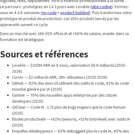
logicielle, tests, déploiement. 94% d'insertion professionnelle à la sortie.
Le parcours : prototypez en 1 à 3 jours avec Lovable (
vibe coding
). Formez-
vous en 4 à 8 semaines (
no-code
+
product building
). Puis transformez votre
prototype en produit de production. Les 150+ produits lancés par les
apprenants suivent ce cycle.
Dans un marché avec 166 000 offres IA et +56% de salaire, investir dans sa
formation est stratégique.
Sources et références
Lovable — $100M ARR en 8 mois, valorisation $6.6 milliards (2025-
2026)
Cursor — $2 milliards ARR, 2M+ utilisateurs (2025-2026)
GitHub — 92% des devs US utilisent des outils IA code, 41% du code
mondial généré par IA (2025)
Gartner — 70% des nouvelles apps enterprise par des citizen
developers (2025)
GitClear — Code IA : 1.7x plus de bugs majeurs que le code humain
(2025)
Études productivité — +81% (seniors), +51% (mid-level) avec outils IA
(2025)
Enquêtes développeurs — 63% debuggent plus le code IA, 40% des