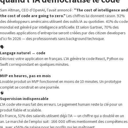
Sam Altman, CEO d'OpenAI, l'avait annoncé :
"The cost of intelligence and
the cost of code are going to zero."
Les chiffres lui donnent raison. 92%
des développeurs américains utilisent des outils IA au quotidien. 41% du code
mondial est généré par intelligence artificielle. Et selon Gartner, 70% des
nouvelles applications d'entreprise seront créées par des citizen developers
d'ici fin 2026 — des professionnels sans background technique.
🗣️
Langage naturel → code
Décrivez votre application en français. L'IA génère le code React, Python ou
Swift correspondant en quelques minutes.
⚡
MVP en heures, pas en mois
Lovable produit un MVP fonctionnel en moins de 10 minutes. Un prototype
complet se construit en une journée.
🧠
Supervision indispensable
L'IA code vite mais fait des erreurs. Le jugement humain reste la clé pour un
produit fiable et scalable.
En France, 51% des salariés utilisent déjà l'IA — un chiffre qui a doublé en un
an. Le marché de l'emploi suit : 166 000 offres mentionnent des compétences
IA, avec +56% de salaire pour les profils qui les maîtrisent.