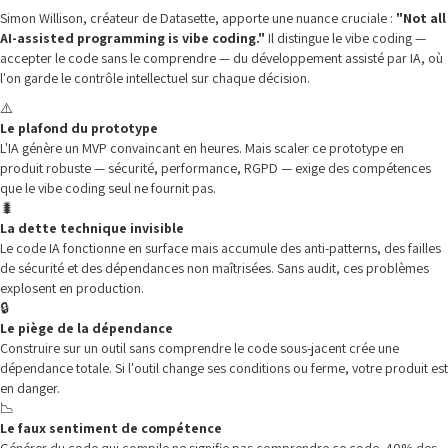
Simon Willison, créateur de Datasette, apporte une nuance cruciale :
"Not all
AI-assisted programming is vibe coding."
Il distingue le vibe coding —
accepter le code sans le comprendre — du développement assisté par IA, où
l'on garde le contrôle intellectuel sur chaque décision.
⚠️
Le plafond du prototype
L'IA génère un MVP convaincant en heures. Mais scaler ce prototype en
produit robuste — sécurité, performance, RGPD — exige des compétences
que le vibe coding seul ne fournit pas.
🐛
La dette technique invisible
Le code IA fonctionne en surface mais accumule des anti-patterns, des failles
de sécurité et des dépendances non maîtrisées. Sans audit, ces problèmes
explosent en production.
🔒
Le piège de la dépendance
Construire sur un outil sans comprendre le code sous-jacent crée une
dépendance totale. Si l'outil change ses conditions ou ferme, votre produit est
en danger.
📉
Le faux sentiment de compétence