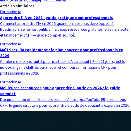
#
no-code
#
vibe coding
#
product builder
Articles similaires
Formation IA
Apprendre l'IA en 2026 : guide pratique pour professionnels
Comment apprendre l'IA en 2026 quand on n'est pas développeur ?
Roadmap 8 semaines, outils à maîtriser, ressources gratuites, erreurs à éviter
et financement CPF — guide complet sourcé.
Formation IA
Maîtriser l'IA rapidement : le plan concret pour professionnels en
2026
Combien de temps faut-il pour maîtriser l'IA au travail ? Plan 21 jours, outils
no-code, gains chiffrés par métier et comparatif formations CPF pour
professionnels en 2026.
Formation IA
Meilleures ressources pour apprendre Claude en 2026 : le guide
complet
Documentation officielle, cours gratuits Anthropic, YouTube FR, formations
CPF : le guide structuré pour apprendre Claude de débutant à expert en 2026.