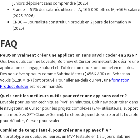
juniors déploient sans comprendre (2025)
France — 51% des salariés utilisent l'IA, 166 000 offres IA, +56% salaire
(2025-2026)
CNBC — Journaliste construit un produit en 2 jours de formation IA
(2025)
FAQ
Peut-on vraiment créer une application sans savoir coder en 2026 ?
Oui. Des outils comme Lovable, Bolt.new et Cursor permettent de décrire une
application en langage naturel et d'obtenir un code fonctionnel en minutes.
Des non-développeurs comme Sabrine Matos ($456K ARR) ou Sebastian
Volkis ($12K MRR) l'ont prouvé. Pour aller au-delà du MVP, une
formation
Product Builder
est recommandée.
Quels sont les meilleurs outils pour créer une app sans coder ?
Lovable pour les non-techniques (MVP en minutes), Bolt.new pour itérer dans
le navigateur, et Cursor pour les projets complexes (2M+ utilisateurs, support
multi-modèles GPT/Claude/Gemini). Le choix dépend de votre profil : Lovable
pour débuter, Cursor pour scaler.
Combien de temps faut-il pour créer une app avec l'IA ?
Un prototype en quelques heures, un MVP testable en 1 à 5 jours. Sabrine