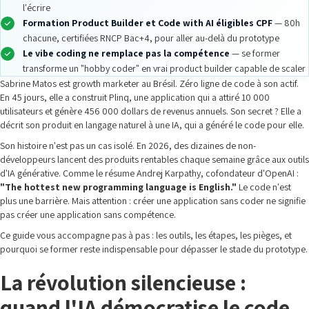
l'écrire
Formation Product Builder et Code with AI éligibles CPF
— 80h
chacune, certifiées RNCP Bac+4, pour aller au-delà du prototype
Le vibe coding ne remplace pas la compétence
— se former
transforme un "hobby coder" en vrai product builder capable de scaler
Sabrine Matos est growth marketer au Brésil. Zéro ligne de code à son actif.
En 45 jours, elle a construit Plinq, une application qui a attiré 10 000
utilisateurs et génère 456 000 dollars de revenus annuels. Son secret ? Elle a
décrit son produit en langage naturel à une IA, qui a généré le code pour elle.
Son histoire n'est pas un cas isolé. En 2026, des dizaines de non-
développeurs lancent des produits rentables chaque semaine grâce aux outils
d'IA générative. Comme le résume Andrej Karpathy, cofondateur d'OpenAI :
"The hottest new programming language is English."
Le code n'est
plus une barrière. Mais attention : créer une application sans coder ne signifie
pas créer une application sans compétence.
Ce guide vous accompagne pas à pas : les outils, les étapes, les pièges, et
pourquoi se former reste indispensable pour dépasser le stade du prototype.
La révolution silencieuse :
quand l'IA démocratise le code