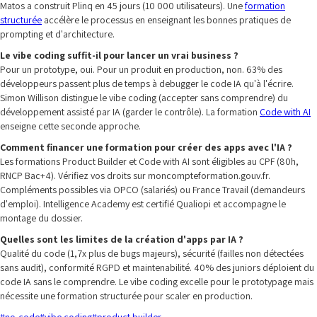
Matos a construit Plinq en 45 jours (10 000 utilisateurs). Une
formation
structurée
accélère le processus en enseignant les bonnes pratiques de
prompting et d'architecture.
Le vibe coding suffit-il pour lancer un vrai business ?
Pour un prototype, oui. Pour un produit en production, non. 63% des
développeurs passent plus de temps à debugger le code IA qu'à l'écrire.
Simon Willison distingue le vibe coding (accepter sans comprendre) du
développement assisté par IA (garder le contrôle). La formation
Code with AI
enseigne cette seconde approche.
Comment financer une formation pour créer des apps avec l'IA ?
Les formations Product Builder et Code with AI sont éligibles au CPF (80h,
RNCP Bac+4). Vérifiez vos droits sur moncompteformation.gouv.fr.
Compléments possibles via OPCO (salariés) ou France Travail (demandeurs
d'emploi). Intelligence Academy est certifié Qualiopi et accompagne le
montage du dossier.
Quelles sont les limites de la création d'apps par IA ?
Qualité du code (1,7x plus de bugs majeurs), sécurité (failles non détectées
sans audit), conformité RGPD et maintenabilité. 40% des juniors déploient du
code IA sans le comprendre. Le vibe coding excelle pour le prototypage mais
nécessite une formation structurée pour scaler en production.