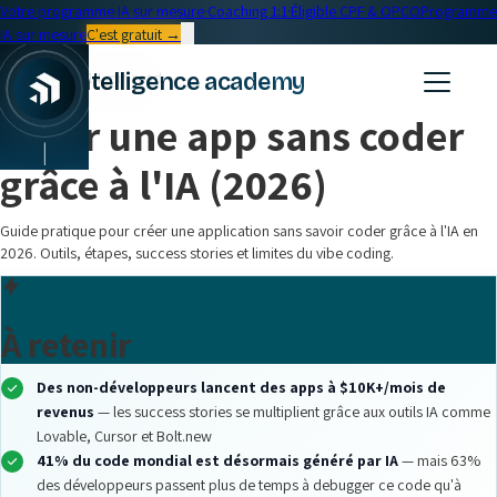
Votre programme IA sur mesure
·
Coaching 1:1
·
Éligible CPF & OPCO
Programme
IA sur mesure
C'est gratuit →
← Blog
intelligence academy
Formation IA
•
14 min read
Créer une app sans coder
|
grâce à l'IA (2026)
Guide pratique pour créer une application sans savoir coder grâce à l'IA en
2026. Outils, étapes, success stories et limites du vibe coding.
À retenir
Des non-développeurs lancent des apps à $10K+/mois de
revenus
— les success stories se multiplient grâce aux outils IA comme
Lovable, Cursor et Bolt.new
41% du code mondial est désormais généré par IA
— mais 63%
des développeurs passent plus de temps à debugger ce code qu'à