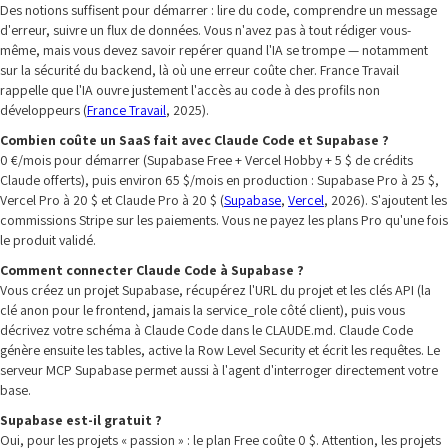
Des notions suffisent pour démarrer : lire du code, comprendre un message
d'erreur, suivre un flux de données. Vous n'avez pas à tout rédiger vous-
même, mais vous devez savoir repérer quand l'IA se trompe — notamment
sur la sécurité du backend, là où une erreur coûte cher. France Travail
rappelle que l'IA ouvre justement l'accès au code à des profils non
développeurs (
France Travail
, 2025).
Combien coûte un SaaS fait avec Claude Code et Supabase ?
0 €/mois pour démarrer (Supabase Free + Vercel Hobby + 5 $ de crédits
Claude offerts), puis environ 65 $/mois en production : Supabase Pro à 25 $,
Vercel Pro à 20 $ et Claude Pro à 20 $ (
Supabase
,
Vercel
, 2026). S'ajoutent les
commissions Stripe sur les paiements. Vous ne payez les plans Pro qu'une fois
le produit validé.
Comment connecter Claude Code à Supabase ?
Vous créez un projet Supabase, récupérez l'URL du projet et les clés API (la
clé anon pour le frontend, jamais la service_role côté client), puis vous
décrivez votre schéma à Claude Code dans le CLAUDE.md. Claude Code
génère ensuite les tables, active la Row Level Security et écrit les requêtes. Le
serveur MCP Supabase permet aussi à l'agent d'interroger directement votre
base.
Supabase est-il gratuit ?
Oui, pour les projets « passion » : le plan Free coûte 0 $. Attention, les projets