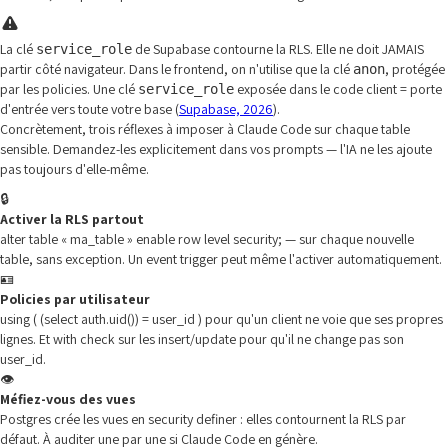
La clé
de Supabase contourne la RLS. Elle ne doit JAMAIS
service_role
partir côté navigateur. Dans le frontend, on n'utilise que la clé
, protégée
anon
par les policies. Une clé
exposée dans le code client = porte
service_role
d'entrée vers toute votre base (
Supabase, 2026
).
Concrètement, trois réflexes à imposer à Claude Code sur chaque table
sensible. Demandez-les explicitement dans vos prompts — l'IA ne les ajoute
pas toujours d'elle-même.
🔒
Activer la RLS partout
alter table « ma_table » enable row level security; — sur chaque nouvelle
table, sans exception. Un event trigger peut même l'activer automatiquement.
🪪
Policies par utilisateur
using ( (select auth.uid()) = user_id ) pour qu'un client ne voie que ses propres
lignes. Et with check sur les insert/update pour qu'il ne change pas son
user_id.
👁️
Méfiez-vous des vues
Postgres crée les vues en security definer : elles contournent la RLS par
défaut. À auditer une par une si Claude Code en génère.