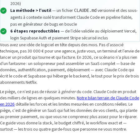
2026)
La méthode > l'outil
— un fichier
versionné et des sous-
CLAUDE.md
agents à contexte isolé transforment Claude Code en pipeline fiable,
pas en générateur de bugs en boucle
6 étapes reproductibles
— de l'idée validée au déploiement Vercel,
login Supabase Auth et paiement Stripe sécurisé inclus
Vous avez une idée de logiciel en tête depuis des mois. Pas d'associé
technique, pas 30 000 € pour une agence, juste vous, un terminal et l'envie de
lancer un produit qui tourne et qui facture. En 2026, ce scénario n'a plus rien
d'un fantasme : un solopreneur peut assembler un SaaS complet — base de
données, authentification, paiement, déploiement — avec Claude Code qui
écrit le code et Supabase qui héberge le backend, le tout pour le prix de trois
abonnements Netflix.
Le piège, ce n'est pas de réussir à
générer
du code. Claude Code en produit
des milliers de lignes en quelques minutes.
Notre bilan terrain de Claude Code
en 2026
détaille les forces et les limites mesurées en conditions réelles. Le
piège, c'est de générer un SaaS qui fuit les données de vos clients, qui plante
au premier paiement, ou que vous ne comprenez plus assez pour le réparer.
Ce guide vous donne la stack, le budget chiffré, le workflow exact et —
surtout — les trois ou quatre garde-fous que personne ne vous montre.