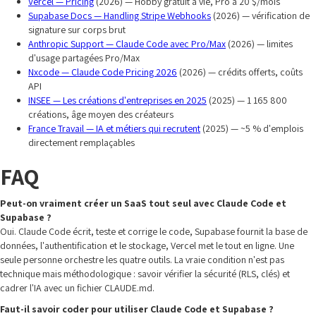
Vercel — Pricing
(2026) — Hobby gratuit à vie, Pro à 20 $/mois
Supabase Docs — Handling Stripe Webhooks
(2026) — vérification de
signature sur corps brut
Anthropic Support — Claude Code avec Pro/Max
(2026) — limites
d'usage partagées Pro/Max
Nxcode — Claude Code Pricing 2026
(2026) — crédits offerts, coûts
API
INSEE — Les créations d'entreprises en 2025
(2025) — 1 165 800
créations, âge moyen des créateurs
France Travail — IA et métiers qui recrutent
(2025) — ~5 % d'emplois
directement remplaçables
FAQ
Peut-on vraiment créer un SaaS tout seul avec Claude Code et
Supabase ?
Oui. Claude Code écrit, teste et corrige le code, Supabase fournit la base de
données, l'authentification et le stockage, Vercel met le tout en ligne. Une
seule personne orchestre les quatre outils. La vraie condition n'est pas
technique mais méthodologique : savoir vérifier la sécurité (RLS, clés) et
cadrer l'IA avec un fichier CLAUDE.md.
Faut-il savoir coder pour utiliser Claude Code et Supabase ?