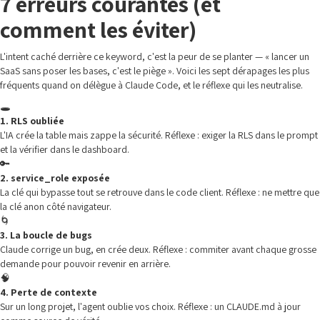
7 erreurs courantes (et
comment les éviter)
L'intent caché derrière ce keyword, c'est la peur de se planter — « lancer un
SaaS sans poser les bases, c'est le piège ». Voici les sept dérapages les plus
fréquents quand on délègue à Claude Code, et le réflexe qui les neutralise.
🕳️
1. RLS oubliée
L'IA crée la table mais zappe la sécurité. Réflexe : exiger la RLS dans le prompt
et la vérifier dans le dashboard.
🔑
2. service_role exposée
La clé qui bypasse tout se retrouve dans le code client. Réflexe : ne mettre que
la clé anon côté navigateur.
🌀
3. La boucle de bugs
Claude corrige un bug, en crée deux. Réflexe : commiter avant chaque grosse
demande pour pouvoir revenir en arrière.
🧠
4. Perte de contexte
Sur un long projet, l'agent oublie vos choix. Réflexe : un CLAUDE.md à jour