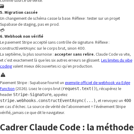
comme source de vérité.
🗃️
5. Migration cassée
Un changement de schéma casse la base. Réflexe : tester sur un projet
Supabase de staging, pas en prod.
💳
6. Webhook non vérifié
Le paiement Stripe accepté sans contrôle de signature. Réflexe :
constructEventAsync sur le corps brut, sinon 400.
La septième, la plus sournoise :
accepter sans relire.
Claude Code va vite,
et c'est exactement là que les six autres erreurs se glissent.
Les limites du vibe
coding
valent mieux découvertes ici qu'en production.
Paiement Stripe : Supabase fournit un
exemple officiel de webhook via Edge
Function
(2026). Lisez le corps brut (
), récupérez le
request.text()
header
, appelez
Stripe-Signature
, et renvoyez un
stripe.webhooks.constructEventAsync(...)
400
en cas d'échec. La source de vérité de l'abonnement = l'événement Stripe
vérifié, jamais ce que dit le navigateur.
Cadrer Claude Code : la méthode