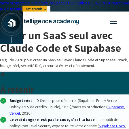
Votre programme IA sur mesure
·
Coaching 1:1
·
Éligible CPF & OPCO
Programme
IA sur mesure
C'est gratuit →
← Blog
intelligence academy
Formation IA
•
20 min read
Créer un SaaS seul avec
|
Claude Code et Supabase
Le guide 2026 pour créer un SaaS seul avec Claude Code et Supabase : stack,
budget réel, sécurité RLS, erreurs à éviter et déploiement.
À retenir
Budget réel
— 0 €/mois pour démarrer (Supabase Free + Vercel
Hobby + 5 $ de crédits Claude), ~65 $/mois en production (
Supabase
,
Vercel
, 2026)
Le vrai danger n'est pas le code, c'est la base
— un oubli de
policy Row Level Security expose toute votre donnée (
Supabase Docs
,