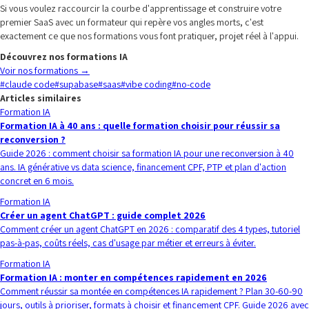
Si vous voulez raccourcir la courbe d'apprentissage et construire votre
premier SaaS avec un formateur qui repère vos angles morts, c'est
exactement ce que nos formations vous font pratiquer, projet réel à l'appui.
Découvrez nos formations IA
Voir nos formations
→
#
claude code
#
supabase
#
saas
#
vibe coding
#
no-code
Articles similaires
Formation IA
Formation IA à 40 ans : quelle formation choisir pour réussir sa
reconversion ?
Guide 2026 : comment choisir sa formation IA pour une reconversion à 40
ans. IA générative vs data science, financement CPF, PTP et plan d'action
concret en 6 mois.
Formation IA
Créer un agent ChatGPT : guide complet 2026
Comment créer un agent ChatGPT en 2026 : comparatif des 4 types, tutoriel
pas-à-pas, coûts réels, cas d'usage par métier et erreurs à éviter.
Formation IA
Formation IA : monter en compétences rapidement en 2026
Comment réussir sa montée en compétences IA rapidement ? Plan 30-60-90
jours, outils à prioriser, formats à choisir et financement CPF. Guide 2026 avec