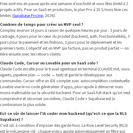
Free sont mis en pause après une semaine d'inactivité et vous êtes limité à 2
projets actifs. Pour un SaaS en production, le plan Pro à 25 $/mois lève ces
limites (
Supabase Pricing
, 2026).
Combien de temps pour créer un MVP seul ?
Comptez environ 14 jours à raison de quelques heures par jour : 3 jours de
cadrage, 6 jours pour le cœur du produit (backend, auth, fonctionnalités), 3
jours pour le paiement et les finitions, 2 jours pour le déploiement et les
premiers tests. L'objectif est un MVP qui facture, pas un produit parfait — on
itère ensuite avec les retours clients.
Claude Code, Cursor ou Lovable pour un SaaS solo ?
Claude Code excelle pour le travail agentique en terminal (CLAUDE.md, sous-
agents, pipeline plan → code → test) et garde le développeur aux
commandes. Cursor offre un IDE complet avec autocomplétion contextuelle.
Lovable vise le no-code générateur d'apps, plus rapide à démarrer mais
moins maîtrisable sur la sécurité backend. Pour un SaaS full-stack qu'on veut
comprendre et sécuriser soi-même, Claude Code + Supabase est la
combinaison la plus solide.
Est-ce sûr de laisser l'IA coder mon backend (qu'est-ce que la RLS
Supabase) ?
C'est sûr à condition d'imposer des garde-fous. La Row Level Security (RLS)
est le mécanisme clé : chaque policy ajoute automatiquement un filtre aux