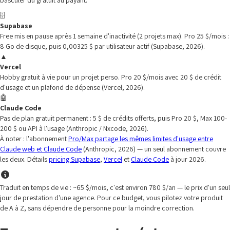
basculer du gratuit au payant.
🗄️
Supabase
Free mis en pause après 1 semaine d'inactivité (2 projets max). Pro 25 $/mois :
8 Go de disque, puis 0,00325 $ par utilisateur actif (Supabase, 2026).
▲
Vercel
Hobby gratuit à vie pour un projet perso. Pro 20 $/mois avec 20 $ de crédit
d'usage et un plafond de dépense (Vercel, 2026).
🤖
Claude Code
Pas de plan gratuit permanent : 5 $ de crédits offerts, puis Pro 20 $, Max 100-
200 $ ou API à l'usage (Anthropic / Nxcode, 2026).
À noter : l'abonnement
Pro/Max partage les mêmes limites d'usage entre
Claude web et Claude Code
(Anthropic, 2026) — un seul abonnement couvre
les deux. Détails
pricing Supabase
,
Vercel
et
Claude Code
à jour 2026.
Traduit en temps de vie : ~65 $/mois, c'est environ 780 $/an — le prix d'un seul
jour de prestation d'une agence. Pour ce budget, vous pilotez votre produit
de A à Z, sans dépendre de personne pour la moindre correction.