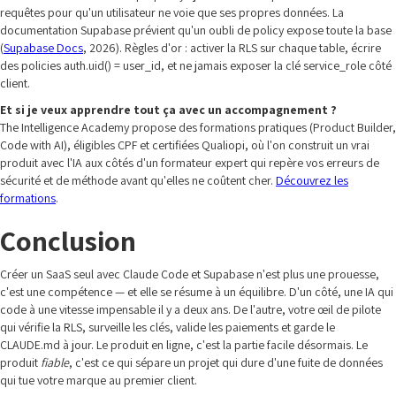
requêtes pour qu'un utilisateur ne voie que ses propres données. La
documentation Supabase prévient qu'un oubli de policy expose toute la base
(
Supabase Docs
, 2026). Règles d'or : activer la RLS sur chaque table, écrire
des policies auth.uid() = user_id, et ne jamais exposer la clé service_role côté
client.
Et si je veux apprendre tout ça avec un accompagnement ?
The Intelligence Academy propose des formations pratiques (Product Builder,
Code with AI), éligibles CPF et certifiées Qualiopi, où l'on construit un vrai
produit avec l'IA aux côtés d'un formateur expert qui repère vos erreurs de
sécurité et de méthode avant qu'elles ne coûtent cher.
Découvrez les
formations
.
Conclusion
Créer un SaaS seul avec Claude Code et Supabase n'est plus une prouesse,
c'est une compétence — et elle se résume à un équilibre. D'un côté, une IA qui
code à une vitesse impensable il y a deux ans. De l'autre, votre œil de pilote
qui vérifie la RLS, surveille les clés, valide les paiements et garde le
CLAUDE.md à jour. Le produit en ligne, c'est la partie facile désormais. Le
produit
fiable
, c'est ce qui sépare un projet qui dure d'une fuite de données
qui tue votre marque au premier client.