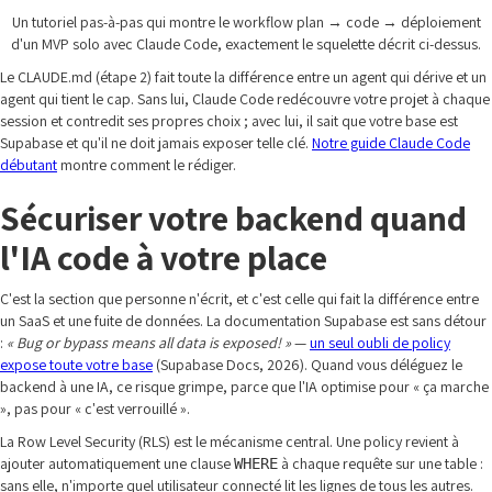
Un tutoriel pas-à-pas qui montre le workflow plan → code → déploiement
d'un MVP solo avec Claude Code, exactement le squelette décrit ci-dessus.
Le CLAUDE.md (étape 2) fait toute la différence entre un agent qui dérive et un
agent qui tient le cap. Sans lui, Claude Code redécouvre votre projet à chaque
session et contredit ses propres choix ; avec lui, il sait que votre base est
Supabase et qu'il ne doit jamais exposer telle clé.
Notre guide Claude Code
débutant
montre comment le rédiger.
Sécuriser votre backend quand
l'IA code à votre place
C'est la section que personne n'écrit, et c'est celle qui fait la différence entre
un SaaS et une fuite de données. La documentation Supabase est sans détour
:
« Bug or bypass means all data is exposed! »
—
un seul oubli de policy
expose toute votre base
(Supabase Docs, 2026). Quand vous déléguez le
backend à une IA, ce risque grimpe, parce que l'IA optimise pour « ça marche
», pas pour « c'est verrouillé ».
La Row Level Security (RLS) est le mécanisme central. Une policy revient à
ajouter automatiquement une clause
à chaque requête sur une table :
WHERE
sans elle, n'importe quel utilisateur connecté lit les lignes de tous les autres.