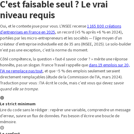
C'est faisable seul ? Le vrai
niveau requis
Oui, et le contexte joue pour vous. L'INSEE recense
1 165 800 créations
d'entreprises en France en 2025
, un record (+5 % après +6 % en 2024),
portées par les micro-entrepreneurs et les sociétés — l'âge moyen d'un
créateur d'entreprise individuelle est de 35 ans (INSEE, 2025). Le solo-builder
n'est pas une exception, c'est la norme du moment.
Côté compétence, la question « faut-il savoir coder ? » mérite une réponse
honnête, pas un slogan. France Travail rappelle que
dans 19 emplois sur 20,
l'IA ne remplace pas tout
, et que ~5 % des emplois seulement seraient
directement remplaçables (étude de la Commission de l'IA, mars 2024).
Traduction pour vous : l'IA écrit le code, mais c'est vous qui devez savoir
quand elle se trompe
.
🟢
Le strict minimum
Lire du code sans le rédiger : repérer une variable, comprendre un message
d'erreur, suivre un flux de données. Pas besoin d'écrire une boucle de
mémoire.
🟡
Le confort