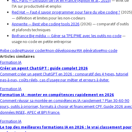
HEC Paris — Diffusion de l'IA en France (Aghion et al., 2025)
— effet de
l'IA sur productivité et emploi
Red Hat — Faut-il savoir programmer pour faire du vibe coding ?
(2025)
— définition et limites pour les non-codeurs
Appwrite — Best vibe coding tools 2026
(2026) — comparatif d'outils
et plafonds techniques
Bpifrance Big média — Gérer sa TPE/PME avec les outils no-code
—
usage no-code en petite entreprise
#
vibe coding
#
savoir coder
#
non-développeur
#
IA générative
#
no-code
Articles similaires
Formation IA
Créer un agent ChatGPT : guide complet 2026
Comment créer un agent ChatGPT en 2026 : comparatif des 4 types, tutoriel
pas-à-pas, coûts réels, cas d'usage par métier et erreurs à éviter.
Formation IA
Formation IA : monter en compétences rapidement en 2026
Comment réussir sa montée en compétences IA rapidement ? Plan 30-60-90
jours, outils à prioriser, formats à choisir et financement CPF. Guide 2026 avec
données INSEE, APEC et BPI France.
Formation IA
Le top des meilleures formations IA en 2026 : le vrai classement pour