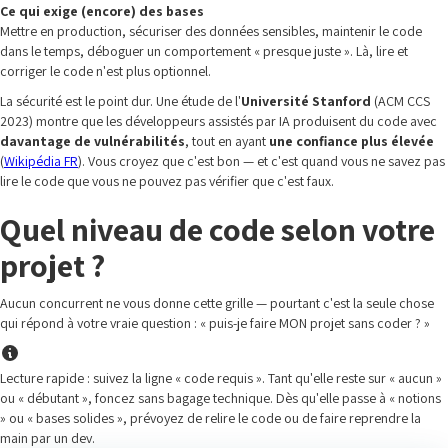
Ce qui exige (encore) des bases
Mettre en production, sécuriser des données sensibles, maintenir le code
dans le temps, déboguer un comportement « presque juste ». Là, lire et
corriger le code n'est plus optionnel.
La sécurité est le point dur. Une étude de l'
Université Stanford
(ACM CCS
2023) montre que les développeurs assistés par IA produisent du code avec
davantage de vulnérabilités
, tout en ayant
une confiance plus élevée
(
Wikipédia FR
). Vous croyez que c'est bon — et c'est quand vous ne savez pas
lire le code que vous ne pouvez pas vérifier que c'est faux.
Quel niveau de code selon votre
projet ?
Aucun concurrent ne vous donne cette grille — pourtant c'est la seule chose
qui répond à votre vraie question : « puis-je faire MON projet sans coder ? »
Lecture rapide : suivez la ligne « code requis ». Tant qu'elle reste sur « aucun »
ou « débutant », foncez sans bagage technique. Dès qu'elle passe à « notions
» ou « bases solides », prévoyez de relire le code ou de faire reprendre la
main par un dev.