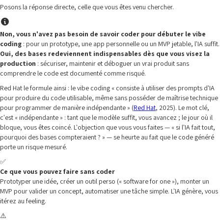
Posons la réponse directe, celle que vous êtes venu chercher.
Non, vous n'avez pas besoin de savoir coder pour débuter le vibe
coding
: pour un prototype, une app personnelle ou un MVP jetable, l'IA suffit.
Oui, des bases redeviennent indispensables dès que vous visez la
production
: sécuriser, maintenir et déboguer un vrai produit sans
comprendre le code est documenté comme risqué.
Red Hat le formule ainsi : le vibe coding « consiste à utiliser des prompts d'IA
pour produire du code utilisable, même sans posséder de maîtrise technique
pour programmer de manière indépendante » (
Red Hat
, 2025). Le mot clé,
c'est « indépendante » : tant que le modèle suffit, vous avancez ; le jour où il
bloque, vous êtes coincé. L'objection que vous vous faites — « si l'IA fait tout,
pourquoi des bases compteraient ? » — se heurte au fait que le code généré
porte un risque mesuré.
✅
Ce que vous pouvez faire sans coder
Prototyper une idée, créer un outil perso (« software for one »), monter un
MVP pour valider un concept, automatiser une tâche simple. L'IA génère, vous
itérez au feeling.
⚠️