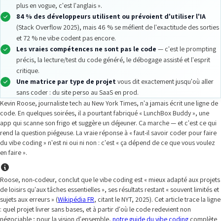
plus en vogue, c'est l'anglais ».
84 % des développeurs utilisent ou prévoient d'utiliser l'IA
(Stack Overflow 2025), mais 46 % se méfient de l'exactitude des sorties
et 72 % ne vibe codent pas encore.
Les vraies compétences ne sont pas le code
— c'est le prompting
précis, la lecture/test du code généré, le débogage assisté et l'esprit
critique.
Une matrice par type de projet
vous dit exactement jusqu'où aller
sans coder : du site perso au SaaS en prod.
Kevin Roose, journaliste tech au New York Times, n'a jamais écrit une ligne de
code. En quelques soirées, il a pourtant fabriqué « LunchBox Buddy », une
app qui scanne son frigo et suggère un déjeuner. Ça marche — et c'est ce qui
rend la question piégeuse. La vraie réponse à « faut-il savoir coder pour faire
du vibe coding » n'est ni oui ni non : c'est « ça dépend de ce que vous voulez
en faire ».
Roose, non-codeur, conclut que le vibe coding est « mieux adapté aux projets
de loisirs qu'aux tâches essentielles », ses résultats restant « souvent limités et
sujets aux erreurs » (
Wikipédia FR
, citant le NYT, 2025). Cet article trace la ligne
: quel projet livrer sans bases, et à partir d'où le code redevient non
négociable ; pour la vision d'ensemble,
notre guide du vibe coding
complète