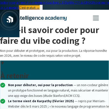
Votre programme IA sur mesure
·
Coaching 1:1
·
Éligible CPF & OPCO
Programme
IA sur mesure
C'est gratuit →
← Blog
intelligence academy
Formation IA
•
17 min read
Faut-il savoir coder pour
faire du vibe coding ?
Non pour débuter et prototyper, oui pour la production. La réponse honnête
en 2026, avec le niveau de code requis selon votre projet.
À retenir
Non pour débuter, oui pour la production
— un non-codeur génère
un prototype fonctionnel en langage naturel, mais sécuriser et maintenir
une app exige des bases (étude Stanford/ACM CCS).
Le terme vient de Karpathy (février 2025)
— repris par Merriam-
Webster dès le 8 mars 2025 ; « le nouveau langage de programmation le