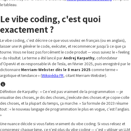
le tableau.
Le vibe coding, c'est quoi
exactement ?
Le vibe coding, c'est décrire ce que vous voulez en français (ou en anglais),
laisser une IA générer le code, exécuter, et recommencer jusqu'à ce que ça
tourne. Vous ne lisez pas forcément le code produit — vous suivez le « feeling
» du résultat. Le terme a été lancé par
Andrej Karpathy
, cofondateur
d'OpenAI et ex-responsable IA de Tesla, en février 2025, puis enregistré par le
dictionnaire
Merriam-Webster dès le 8 mars 2025
comme terme «
argotique et tendance » (
Wikipédia FR
, citant Merriam-Webster).
Définition de Karpathy : « Ce n'est pas vraiment de la programmation — je
visualise des choses, je dis des choses, j'exécute des choses et je copie-colle
des choses, et la plupart du temps, ça marche. » Sa formule de 2023 résume
tout : « le nouveau langage de programmation le plus en vogue, c'est l'anglais.
»
Une nuance décide si vous faites vraiment du vibe coding. Si vous relisez et
comprenez chaque ligne, ce n'est plus du vibe coding — c'est « utiliser un LLM