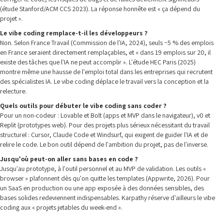
(étude Stanford/ACM CCS 2023). La réponse honnête est « ça dépend du
projet ».
Le vibe coding remplace-t-il les développeurs ?
Non. Selon France Travail (Commission de l'IA, 2024), seuls ~5 % des emplois
en France seraient directement remplaçables, et « dans 19 emplois sur 20, il
existe des tâches que l'IA ne peut accomplir ». L'étude HEC Paris (2025)
montre même une hausse de l'emploi total dans les entreprises qui recrutent
des spécialistes IA. Le vibe coding déplace le travail vers la conception et la
relecture.
Quels outils pour débuter le vibe coding sans coder ?
Pour un non-codeur : Lovable et Bolt (apps et MVP dans le navigateur), v0 et
Replit (prototypes web). Pour des projets plus sérieux nécessitant du travail
structurel : Cursor, Claude Code et Windsurf, qui exigent de guider l'IA et de
relire le code. Le bon outil dépend de l'ambition du projet, pas de l'inverse.
Jusqu'où peut-on aller sans bases en code ?
Jusqu'au prototype, à l'outil personnel et au MVP de validation. Les outils «
browser » plafonnent dès qu'on quitte les templates (Appwrite, 2026). Pour
un SaaS en production ou une app exposée à des données sensibles, des
bases solides redeviennent indispensables. Karpathy réserve d'ailleurs le vibe
coding aux « projets jetables du week-end ».