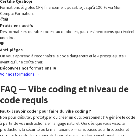
Certifié Qualiopi
Formations éligibles CPF, financement possible jusqu'à 100 % via Mon
Compte Formation.
🧑‍🏫
Praticiens actifs
Des formateurs qui vibe codent au quotidien, pas des théoriciens qui récitent
une doc.
🛡️
Anti-pièges
On vous apprend à reconnaître le code dangereux et le « presque juste »
avant qu'il ne coûte cher.
Découvrez nos formations IA
Voir nos formations
→
FAQ — Vibe coding et niveau de
code requis
Faut-il savoir coder pour faire du vibe coding ?
Non pour débuter, prototyper ou créer un outil personnel : l'IA génère le code
à partir de vos instructions en langage naturel. Oui dès que vous visez la
production, la sécurité ou la maintenance — sans bases pour lire, tester et
corriger le code, les risques de bugs et de failles deviennent significatifs