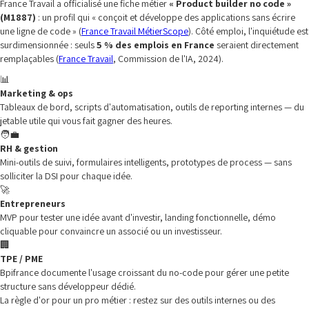
France Travail a officialisé une fiche métier
« Product builder no code »
(M1887)
: un profil qui « conçoit et développe des applications sans écrire
une ligne de code » (
France Travail MétierScope
). Côté emploi, l'inquiétude est
surdimensionnée : seuls
5 % des emplois en France
seraient directement
remplaçables (
France Travail
, Commission de l'IA, 2024).
📊
Marketing & ops
Tableaux de bord, scripts d'automatisation, outils de reporting internes — du
jetable utile qui vous fait gagner des heures.
🧑‍💼
RH & gestion
Mini-outils de suivi, formulaires intelligents, prototypes de process — sans
solliciter la DSI pour chaque idée.
🚀
Entrepreneurs
MVP pour tester une idée avant d'investir, landing fonctionnelle, démo
cliquable pour convaincre un associé ou un investisseur.
🏢
TPE / PME
Bpifrance documente l'usage croissant du no-code pour gérer une petite
structure sans développeur dédié.
La règle d'or pour un pro métier : restez sur des outils internes ou des