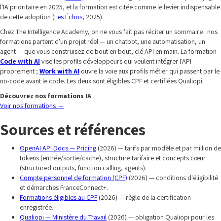
l'IA prioritaire en 2025, et la formation est citée comme le levier indispensable
de cette adoption (
Les Échos
, 2025).
Chez The Intelligence Academy, on ne vous fait pas réciter un sommaire : nos
formations partent d'un projet réel — un chatbot, une automatisation, un
agent — que vous construisez de bout en bout, clé API en main. La formation
Code with AI
vise les profils développeurs qui veulent intégrer l'API
proprement ;
Work with AI
ouvre la voie aux profils métier qui passent par le
no-code avant le code. Les deux sont éligibles CPF et certifiées Qualiopi.
Découvrez nos formations IA
Voir nos formations
→
Sources et références
OpenAI API Docs — Pricing
(2026) — tarifs par modèle et par million de
tokens (entrée/sortie/cache), structure tarifaire et concepts cœur
(structured outputs, function calling, agents).
Compte personnel de formation (CPF)
(2026) — conditions d'éligibilité
et démarches FranceConnect+.
Formations éligibles au CPF
(2026) — règle de la certification
enregistrée.
Qualiopi — Ministère du Travail
(2026) — obligation Qualiopi pour les