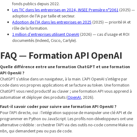
fonds publics depuis 2022.
Les TIC dans les entreprises en 2024, INSEE Première n°2061
(2025) —
adoption de l'IA par taille et secteur.
Adoption de l'IA dans les entreprises en 2025
(2025) — priorité IA et
rôle de la formation.
1 million d'entreprises utilisent OpenAI
(2026) — cas d'usage et ROI
documentés (Indeed, Cisco, Carlyle).
FAQ — Formation API OpenAI
Quelle différence entre une formation ChatGPT et une formation
API OpenAI ?
ChatGPT s'utilise dans un navigateur, à la main. L'API OpenAI s'intègre par
code dans vos propres applications et se facture au token. Une formation
ChatGPT vous rend productif au clavier ; une formation API vous apprend à
automatiser et déployer des produits (
OpenAI
, 2026).
Faut-il savoir coder pour suivre une formation API OpenAI ?
Pour l'API directe, oui : l'intégration suppose de manipuler une clé API et de
programmer en Python ou JavaScript. Les profils non-développeurs ont une
alternative crédible : orchestrer l'API via des outils no-code comme Make ou
n8n, qui demandent peu ou pas de code.