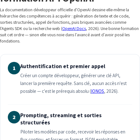
La documentation développeur officielle d'OpenAI dessine elle-même la
hiérarchie des compétences à acquérir : génération de texte et de code,
sorties structurées, appel de fonctions, puis briques avancées comme
l'Agents SDK ou la recherche web (
OpenAI Docs
, 2026). Une bonne formation
suit cet ordre — sinon elle vous noie dans l'avancé avant d'avoir posé les
fondations.
Authentification et premier appel
1
Créer un compte développeur, générer une clé API,
lancer la première requête. Sans clé, aucun accès n'est
possible — c'est le prérequis absolu (
IONOS
, 2026).
Prompting, streaming et sorties
2
structurées
Piloter les modèles par code, recevoir les réponses en
flux continu, et forcer un format JSON exploitable