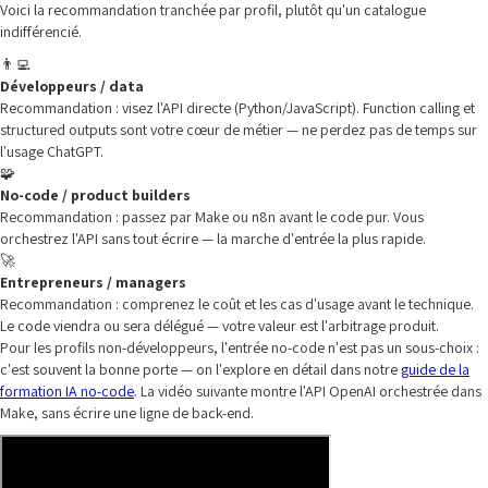
Voici la recommandation tranchée par profil, plutôt qu'un catalogue
indifférencié.
👨‍💻
Développeurs / data
Recommandation : visez l'API directe (Python/JavaScript). Function calling et
structured outputs sont votre cœur de métier — ne perdez pas de temps sur
l'usage ChatGPT.
🧩
No-code / product builders
Recommandation : passez par Make ou n8n avant le code pur. Vous
orchestrez l'API sans tout écrire — la marche d'entrée la plus rapide.
🚀
Entrepreneurs / managers
Recommandation : comprenez le coût et les cas d'usage avant le technique.
Le code viendra ou sera délégué — votre valeur est l'arbitrage produit.
Pour les profils non-développeurs, l'entrée no-code n'est pas un sous-choix :
c'est souvent la bonne porte — on l'explore en détail dans notre
guide de la
formation IA no-code
. La vidéo suivante montre l'API OpenAI orchestrée dans
Make, sans écrire une ligne de back-end.