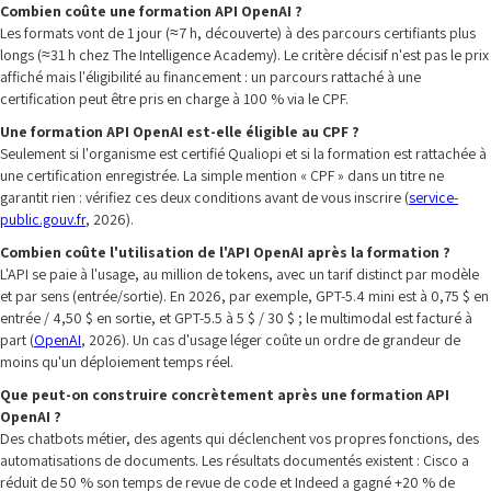
Combien coûte une formation API OpenAI ?
Les formats vont de 1 jour (≈7 h, découverte) à des parcours certifiants plus
longs (≈31 h chez The Intelligence Academy). Le critère décisif n'est pas le prix
affiché mais l'éligibilité au financement : un parcours rattaché à une
certification peut être pris en charge à 100 % via le CPF.
Une formation API OpenAI est-elle éligible au CPF ?
Seulement si l'organisme est certifié Qualiopi et si la formation est rattachée à
une certification enregistrée. La simple mention « CPF » dans un titre ne
garantit rien : vérifiez ces deux conditions avant de vous inscrire (
service-
public.gouv.fr
, 2026).
Combien coûte l'utilisation de l'API OpenAI après la formation ?
L'API se paie à l'usage, au million de tokens, avec un tarif distinct par modèle
et par sens (entrée/sortie). En 2026, par exemple, GPT-5.4 mini est à 0,75 $ en
entrée / 4,50 $ en sortie, et GPT-5.5 à 5 $ / 30 $ ; le multimodal est facturé à
part (
OpenAI
, 2026). Un cas d'usage léger coûte un ordre de grandeur de
moins qu'un déploiement temps réel.
Que peut-on construire concrètement après une formation API
OpenAI ?
Des chatbots métier, des agents qui déclenchent vos propres fonctions, des
automatisations de documents. Les résultats documentés existent : Cisco a
réduit de 50 % son temps de revue de code et Indeed a gagné +20 % de