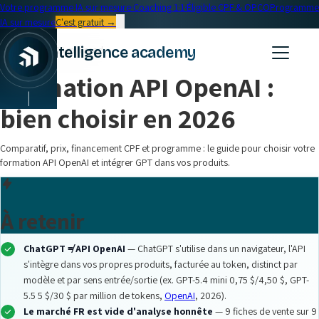
Votre programme IA sur mesure
·
Coaching 1:1
·
Éligible CPF & OPCO
Programme
IA sur mesure
C'est gratuit →
← Blog
intelligence academy
Formation IA
•
13 min read
Formation API OpenAI :
bien choisir en 2026
Comparatif, prix, financement CPF et programme : le guide pour choisir votre
formation API OpenAI et intégrer GPT dans vos produits.
À retenir
ChatGPT ≠ API OpenAI
— ChatGPT s'utilise dans un navigateur, l'API
s'intègre dans vos propres produits, facturée au token, distinct par
modèle et par sens entrée/sortie (ex. GPT-5.4 mini 0,75 $/4,50 $, GPT-
5.5 5 $/30 $ par million de tokens,
OpenAI
, 2026).
Le marché FR est vide d'analyse honnête
— 9 fiches de vente sur 9