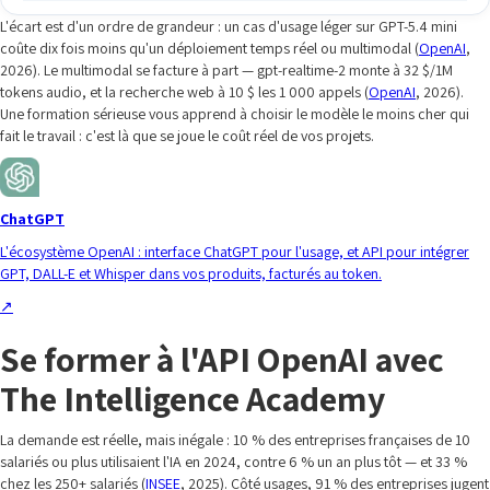
L'écart est d'un ordre de grandeur : un cas d'usage léger sur GPT-5.4 mini
coûte dix fois moins qu'un déploiement temps réel ou multimodal (
OpenAI
,
2026). Le multimodal se facture à part — gpt-realtime-2 monte à 32 $/1M
tokens audio, et la recherche web à 10 $ les 1 000 appels (
OpenAI
, 2026).
Une formation sérieuse vous apprend à choisir le modèle le moins cher qui
fait le travail : c'est là que se joue le coût réel de vos projets.
ChatGPT
L'écosystème OpenAI : interface ChatGPT pour l'usage, et API pour intégrer
GPT, DALL-E et Whisper dans vos produits, facturés au token.
↗
Se former à l'API OpenAI avec
The Intelligence Academy
La demande est réelle, mais inégale : 10 % des entreprises françaises de 10
salariés ou plus utilisaient l'IA en 2024, contre 6 % un an plus tôt — et 33 %
chez les 250+ salariés (
INSEE
, 2025). Côté usages, 91 % des entreprises jugent