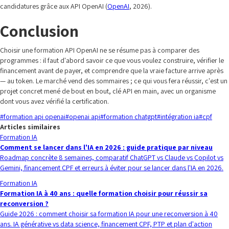
candidatures grâce aux API OpenAI (
OpenAI
, 2026).
Conclusion
Choisir une formation API OpenAI ne se résume pas à comparer des
programmes : il faut d'abord savoir ce que vous voulez construire, vérifier le
financement avant de payer, et comprendre que la vraie facture arrive après
— au token. Le marché vend des sommaires ; ce qui vous fera réussir, c'est un
projet concret mené de bout en bout, clé API en main, avec un organisme
dont vous avez vérifié la certification.
#
formation api openai
#
openai api
#
formation chatgpt
#
intégration ia
#
cpf
Articles similaires
Formation IA
Comment se lancer dans l'IA en 2026 : guide pratique par niveau
Roadmap concrète 8 semaines, comparatif ChatGPT vs Claude vs Copilot vs
Gemini, financement CPF et erreurs à éviter pour se lancer dans l'IA en 2026.
Formation IA
Formation IA à 40 ans : quelle formation choisir pour réussir sa
reconversion ?
Guide 2026 : comment choisir sa formation IA pour une reconversion à 40
ans. IA générative vs data science, financement CPF, PTP et plan d'action