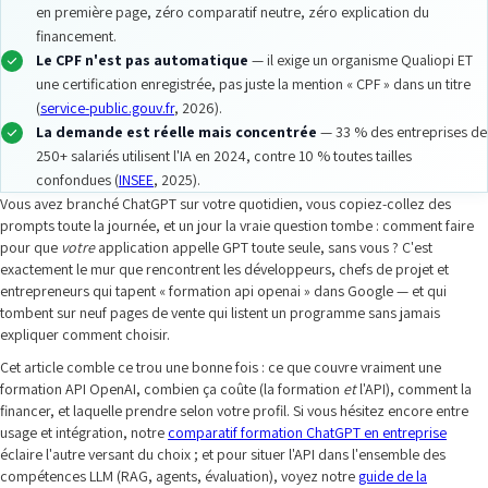
en première page, zéro comparatif neutre, zéro explication du
financement.
Le CPF n'est pas automatique
— il exige un organisme Qualiopi ET
une certification enregistrée, pas juste la mention « CPF » dans un titre
(
service-public.gouv.fr
, 2026).
La demande est réelle mais concentrée
— 33 % des entreprises de
250+ salariés utilisent l'IA en 2024, contre 10 % toutes tailles
confondues (
INSEE
, 2025).
Vous avez branché ChatGPT sur votre quotidien, vous copiez-collez des
prompts toute la journée, et un jour la vraie question tombe : comment faire
pour que
votre
application appelle GPT toute seule, sans vous ? C'est
exactement le mur que rencontrent les développeurs, chefs de projet et
entrepreneurs qui tapent « formation api openai » dans Google — et qui
tombent sur neuf pages de vente qui listent un programme sans jamais
expliquer comment choisir.
Cet article comble ce trou une bonne fois : ce que couvre vraiment une
formation API OpenAI, combien ça coûte (la formation
et
l'API), comment la
financer, et laquelle prendre selon votre profil. Si vous hésitez encore entre
usage et intégration, notre
comparatif formation ChatGPT en entreprise
éclaire l'autre versant du choix ; et pour situer l'API dans l'ensemble des
compétences LLM (RAG, agents, évaluation), voyez notre
guide de la