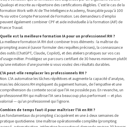
Qualiopi et inscrite au répertoire des certifications éligibles. C'est le cas de la
formation Work with AI de The Intelligence Academy, finançable jusqu'à 100
% via votre Compte Personnel de Formation. Les demandeurs d'emploi
peuvent également combiner CPF et aide individuelle à la formation (AIF) de
France Travail.
Quelle est la meilleure formation IA pour un professionnel RH ?
La meilleure formation IA RH doit combiner trois éléments : la maîtrise du
prompting avancé (savoir formuler des requêtes précises), la connaissance
des outils (ChatGPT, Claude, Copilot), et des ateliers pratiques sur vos cas
d'usage métier. Privilégiez un parcours certifiant de 30 heures minimum plutôt
qu'une initiation d'une journée si vous voulez des résultats durables.
L'IA peut-elle remplacer les professionnels RH ?
Non. L'IA automatise les tâches répétitives et augmente la capacité d'analyse,
mais les décisions RH impliquent du jugement humain, de l'empathie et une
compréhension du contexte social que l'IA ne possède pas. En revanche, un
professionnel RH qui maîtrise l'IA sera beaucoup plus performant — et plus
valorisé — qu'un professionnel qui l'ignore.
Combien de temps faut-il pour maîtriser l'IA en RH ?
Les fondamentaux du prompting s'acquièrent en une à deux semaines de
pratique quotidienne. Une maîtrise opérationnelle complète (prompting
avancé, automatisation, intégration bureautique) demande environ 30 heures