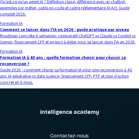
Qu'est-ce qu'un agent IA ? Définition claire, différence avec un chatbot,
exemples par métier, outils no-code et cadre réglementaire AI Act. Guide
complet 2026.
Formation IA
Comment se lancer dans l'IA en 2026 : guide pratique par niveau
Roadmap concrète 8 semaines, comparatif ChatGPT vs Claude vs Copilot vs
Gemini, financement CPF et erreurs à éviter pour se lancer dans l'IA en 2026.
Formation IA
Formation IA à 40 ans : quelle formation choisir pour réussir sa
reconversion ?
Guide 2026 : comment choisir sa formation IA pour une reconversion à 40
ans. IA générative vs data science, financement CPF, PTP et plan d'action
concret en 6 mois.
intelligence academy
Contactez-nous