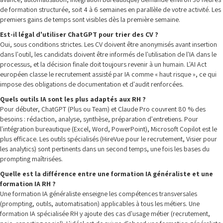
de formation structurée, soit 4 à 6 semaines en parallèle de votre activité. Les
premiers gains de temps sont visibles dès la première semaine.
Est-il légal d'utiliser ChatGPT pour trier des CV ?
Oui, sous conditions strictes. Les CV doivent être anonymisés avant insertion
dans l'outil, les candidats doivent être informés de l'utilisation de l'IA dans le
processus, et la décision finale doit toujours revenir à un humain. L'AI Act
européen classe le recrutement assisté par IA comme « haut risque », ce qui
impose des obligations de documentation et d'audit renforcées.
Quels outils IA sont les plus adaptés aux RH ?
Pour débuter, ChatGPT (Plus ou Team) et Claude Pro couvrent 80 % des
besoins : rédaction, analyse, synthèse, préparation d'entretiens. Pour
l'intégration bureautique (Excel, Word, PowerPoint), Microsoft Copilot est le
plus efficace. Les outils spécialisés (HireVue pour le recrutement, Visier pour
les analytics) sont pertinents dans un second temps, une fois les bases du
prompting maîtrisées.
Quelle est la différence entre une formation IA généraliste et une
formation IA RH ?
Une formation IA généraliste enseigne les compétences transversales
(prompting, outils, automatisation) applicables à tous les métiers. Une
formation IA spécialisée RH y ajoute des cas d'usage métier (recrutement,