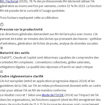
RH / Factorial
(2025), 78 % des professionnels RH déclarent utiliser l'IA
générative au moins une fois par semaine, contre 32 % fin 2023. La fonction
RH est passée de la curiosité à l'usage quotidien.
Trois facteurs expliquent cette accélération.
⏱️
Pression sur la productivité
Les directions générales demandent aux RH de faire plus avec moins. L'IA
permet de traiter en minutes des tâches qui prenaient des heures : synthèse
d'entretiens, génération de fiches de poste, analyse de données sociales.
🎯
Maturité des outils
ChatGPT, Claude et Copilot sont désormais capables de comprendre des
contextes RH complexes : conventions collectives, grilles salariales,
obligations légales. La qualité des réponses a franchi un seuil critique.
⚖️
Cadre réglementaire clarifié
L'AI Act européen (entré en application progressive depuis 2024) et les
guidelines de la CNIL sur l'IA en milieu professionnel donnent enfin un cadre
clair pour utiliser l'IA en RH de manière conforme.
Le résultat concret ? Selon une
étude de l'OCDE
(2024) sur l'impact de l'IA
dans les organisations, les fonctions support (dont les RH) enregistrent des
gains de productivité de 15 à 25 % lorsque les équipes sont correctement