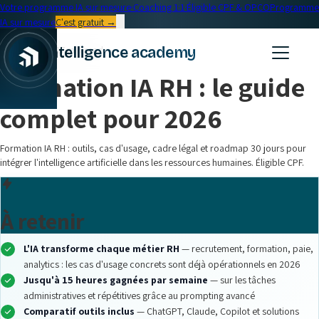
Votre programme IA sur mesure
·
Coaching 1:1
·
Éligible CPF & OPCO
Programme
IA sur mesure
C'est gratuit →
← Blog
intelligence academy
Formation IA
•
17 min read
Formation IA RH : le guide
complet pour 2026
Formation IA RH : outils, cas d'usage, cadre légal et roadmap 30 jours pour
intégrer l'intelligence artificielle dans les ressources humaines. Éligible CPF.
À retenir
L'IA transforme chaque métier RH
— recrutement, formation, paie,
analytics : les cas d'usage concrets sont déjà opérationnels en 2026
Jusqu'à 15 heures gagnées par semaine
— sur les tâches
administratives et répétitives grâce au prompting avancé
Comparatif outils inclus
— ChatGPT, Claude, Copilot et solutions