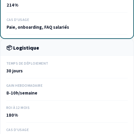
214%
CAS D'USAGE
Paie, onboarding, FAQ salariés
📦 Logistique
TEMPS DE DÉPLOIEMENT
30 jours
GAIN HEBDOMADAIRE
8-10h/semaine
ROI À 12 MOIS
180%
CAS D'USAGE