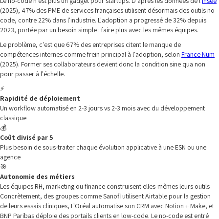
Le no-code n'est plus un gadget pour startups. D'après les données de l'
Insee
(2025), 47% des PME de services françaises utilisent désormais des outils no-
code, contre 22% dans l'industrie. L'adoption a progressé de 32% depuis
2023, portée par un besoin simple : faire plus avec les mêmes équipes.
Le problème, c'est que 67% des entreprises citent le manque de
compétences internes comme frein principal à l'adoption, selon
France Num
(2025). Former ses collaborateurs devient donc la condition sine qua non
pour passer à l'échelle.
⚡
Rapidité de déploiement
Un workflow automatisé en 2-3 jours vs 2-3 mois avec du développement
classique
💰
Coût divisé par 5
Plus besoin de sous-traiter chaque évolution applicative à une ESN ou une
agence
🎯
Autonomie des métiers
Les équipes RH, marketing ou finance construisent elles-mêmes leurs outils
Concrètement, des groupes comme Sanofi utilisent Airtable pour la gestion
de leurs essais cliniques, L'Oréal automatise son CRM avec Notion + Make, et
BNP Paribas déploie des portails clients en low-code. Le no-code est entré