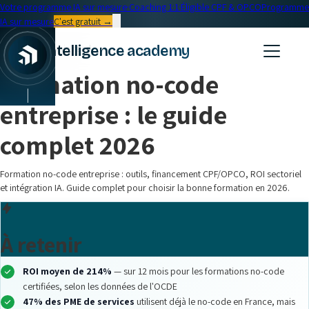
Votre programme IA sur mesure
·
Coaching 1:1
·
Éligible CPF & OPCO
Programme
IA sur mesure
C'est gratuit →
← Blog
intelligence academy
Entreprise
•
16 min read
Formation no-code
|
entreprise : le guide
complet 2026
Formation no-code entreprise : outils, financement CPF/OPCO, ROI sectoriel
et intégration IA. Guide complet pour choisir la bonne formation en 2026.
À retenir
ROI moyen de 214%
— sur 12 mois pour les formations no-code
certifiées, selon les données de l'OCDE
47% des PME de services
utilisent déjà le no-code en France, mais