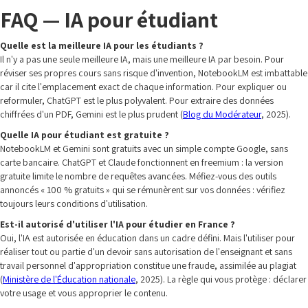
FAQ — IA pour étudiant
Quelle est la meilleure IA pour les étudiants ?
Il n'y a pas une seule meilleure IA, mais une meilleure IA par besoin. Pour
réviser ses propres cours sans risque d'invention, NotebookLM est imbattable
car il cite l'emplacement exact de chaque information. Pour expliquer ou
reformuler, ChatGPT est le plus polyvalent. Pour extraire des données
chiffrées d'un PDF, Gemini est le plus prudent (
Blog du Modérateur
, 2025).
Quelle IA pour étudiant est gratuite ?
NotebookLM et Gemini sont gratuits avec un simple compte Google, sans
carte bancaire. ChatGPT et Claude fonctionnent en freemium : la version
gratuite limite le nombre de requêtes avancées. Méfiez-vous des outils
annoncés « 100 % gratuits » qui se rémunèrent sur vos données : vérifiez
toujours leurs conditions d'utilisation.
Est-il autorisé d'utiliser l'IA pour étudier en France ?
Oui, l'IA est autorisée en éducation dans un cadre défini. Mais l'utiliser pour
réaliser tout ou partie d'un devoir sans autorisation de l'enseignant et sans
travail personnel d'appropriation constitue une fraude, assimilée au plagiat
(
Ministère de l'Éducation nationale
, 2025). La règle qui vous protège : déclarer
votre usage et vous approprier le contenu.