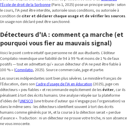
l'École de droit de la Sorbonne
(Paris 1, 2025) pose un principe simple : selon
le cours, l'IA peut être interdite, autorisée sous conditions, ou autorisée à
condition de
citer et déclarer chaque usage et de vérifier les sources
.
Un usage non déclaré peut être sanctionné.
Détecteurs d'IA : comment ça marche (et
pourquoi vous fier au mauvais signal)
Voici le point contre-intuitif que personne ne dit aux étudiants. L'éditeur
Compilatio revendique une fiabilité de 94 à 99 % et moins de 1 % de faux
positifs — tout en admettant qu'« aucun détecteur d'IA ne peut être fiable à
100 % » (
Compilatio
, 2025). Source commerciale, juge et partie.
Les sources indépendantes sont bien plus sévères. Le ministère français de
l'Éducation, dans son
Cadre d'usage de l'IA en éducation
(2025), juge ces
détecteurs « peu fiables » et recommande explicitement de les
éviter
, car ils
pénalisent à tort des écrits humains. Une analyse relayée sur la plateforme
d'idées de l'
UNESCO
(une tribune d'auteur qui n'engage pas l'organisation) va
dans le même sens : les détecteurs identifient souvent à tort des écrits
humains comme générés par IA, et la course à la détection serait « perdue
d'avance ». Traduction : ni un détecteur ne prouve votre triche, ni son absence
ne vous innocente.