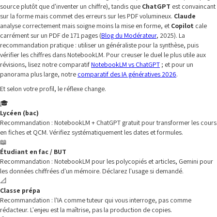
source plutôt que d'inventer un chiffre), tandis que
ChatGPT
est convaincant
sur la forme mais commet des erreurs sur les PDF volumineux.
Claude
analyse correctement mais soigne moins la mise en forme, et
Copilot
cale
carrément sur un PDF de 171 pages (
Blog du Modérateur
, 2025). La
recommandation pratique : utiliser un généraliste pour la synthèse, puis
vérifier les chiffres dans NotebookLM. Pour creuser le duel le plus utile aux
révisions, lisez notre comparatif
NotebookLM vs ChatGPT
; et pour un
panorama plus large, notre
comparatif des IA génératives 2026
.
Et selon votre profil, le réflexe change.
🎓
Lycéen (bac)
Recommandation : NotebookLM + ChatGPT gratuit pour transformer les cours
en fiches et QCM. Vérifiez systématiquement les dates et formules.
📖
Étudiant en fac / BUT
Recommandation : NotebookLM pour les polycopiés et articles, Gemini pour
les données chiffrées d'un mémoire. Déclarez l'usage si demandé.
📐
Classe prépa
Recommandation : l'IA comme tuteur qui vous interroge, pas comme
rédacteur. L'enjeu est la maîtrise, pas la production de copies.