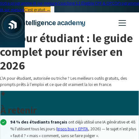
Votre programme IA sur mesure
·
Coaching 1:1
·
Éligible CPF & OPCO
Programme
IA sur mesure
C'est gratuit →
← Blog
intelligence academy
Formation IA
•
18 min read
IA pour étudiant : le guide
|
complet pour réviser en
2026
L'IA pour étudiant, autorisée ou triche ? Les meilleurs outils gratuits, des
prompts prêts à l'emploi et ce que dit vraiment la loi en France.
À retenir
94 % des étudiants français
ont déjà utilisé une IA générative et 48
% l'utilisent tous les jours (
Ipsos bva × EPITA
, 2026) — le sujet n'est plus
« faut-il ? » mais « comment, sans se faire piéger ».