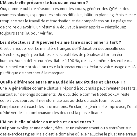
L'IA peut-elle préparer le bac ou un examen ?
Oui, comme outil de révision : résumer les cours, générer des QCM et des
examens blancs, expliquer les notions difficiles, bâtir un planning. Mais elle ne
remplace pas le travail de mémorisation et de compréhension. Le piège est
de croire qu'avoir lu un résumé IA équivaut à avoir appris — réexpliquez
toujours sans l'IA pour vérifier.
Les détecteurs d'IA peuvent-ils me faire sanctionner à tort ?
C'est un risque réel. Le ministère français de l'Éducation déconseille ces
détecteurs, jugés peu fiables et susceptibles de pénaliser à tort un écrit
humain. Aucun détecteur n'est fiable à 100 %, de l'aveu même des éditeurs.
Votre meilleure protection reste la transparence : déclarez votre usage de l'IA
plutôt que de chercher à le masquer.
Quelle différence entre une IA dédiée aux études et ChatGPT ?
Une IA généraliste comme ChatGPT répond à tout mais peut inventer des faits,
surtout sur de longs documents. Un outil dédié comme NotebookLM reste
collé à vos sources : il ne reformule pas au-delà du texte fourni et cite
l'emplacement exact des informations. En clair, le généraliste improvise, l'outil
dédié vérifie. La combinaison des deux est la plus efficace.
L'IA peut-elle m'aider en maths et en sciences ?
Oui pour expliquer une notion, détailler un raisonnement ou s'entraîner sur
des exercices types. Mais c'est le domaine où elle hallucine le plus : une erreur