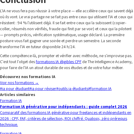
L'IA ne vous fera pas réussir à votre place — elle accélère ceux qui savent déjà
où ils vont. Le vrai partage ne se fait pas entre ceux qui utilisent l'IA et ceux qui
résistent : 94 % l'utilisent déjà. Il se fait entre ceux qui la subissent (copier-
coller, résumés non vérifiés, fraude qui finit par se voir) et ceux qui la pilotent
— prompts précis, vérification systématique, usage déclaré. La première
posture vous fait gagner une soirée et perdre un semestre. La seconde
transforme l'IA en tuteur disponible 24 h/24.
Cette compétence-là, prompter et vérifier avec méthode, ne s'improvise pas.
C'est tout l'objet des
formations IA éligibles CPF
de The Intelligence Academy,
pour faire de l'IA un atout durable de vos études et de votre futur métier.
Découvrez nos formations IA
Voir nos formations
→
#
ia pour étudiant
#
ia pour réviser
#
outils ia étudiants
#
formation IA
Articles similaires
Formation IA
Formation IA générative pour indépendants : guide complet 2026
Comparatif des formations IA générative pour freelances et indépendants en
2026 : CPF, FAF, critères de sélection, ROI chiffré. Qualiopi, zéro prérequis
technique.
Formation IA