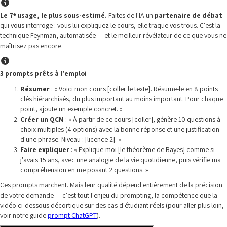
Le 7ᵉ usage, le plus sous-estimé.
Faites de l'IA un
partenaire de débat
qui vous interroge : vous lui expliquez le cours, elle traque vos trous. C'est la
technique Feynman, automatisée — et le meilleur révélateur de ce que vous ne
maîtrisez pas encore.
3 prompts prêts à l'emploi
Résumer
: « Voici mon cours [coller le texte]. Résume-le en 8 points
clés hiérarchisés, du plus important au moins important. Pour chaque
point, ajoute un exemple concret. »
Créer un QCM
: « À partir de ce cours [coller], génère 10 questions à
choix multiples (4 options) avec la bonne réponse et une justification
d'une phrase. Niveau : [licence 2]. »
Faire expliquer
: « Explique-moi [le théorème de Bayes] comme si
j'avais 15 ans, avec une analogie de la vie quotidienne, puis vérifie ma
compréhension en me posant 2 questions. »
Ces prompts marchent. Mais leur qualité dépend entièrement de la précision
de votre demande — c'est tout l'enjeu du prompting, la compétence que la
vidéo ci-dessous décortique sur des cas d'étudiant réels (pour aller plus loin,
voir notre guide
prompt ChatGPT
).