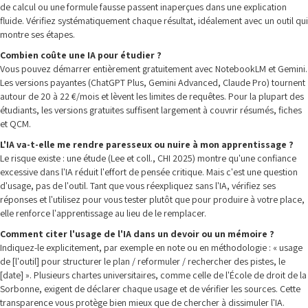
de calcul ou une formule fausse passent inaperçues dans une explication
fluide. Vérifiez systématiquement chaque résultat, idéalement avec un outil qui
montre ses étapes.
Combien coûte une IA pour étudier ?
Vous pouvez démarrer entièrement gratuitement avec NotebookLM et Gemini.
Les versions payantes (ChatGPT Plus, Gemini Advanced, Claude Pro) tournent
autour de 20 à 22 €/mois et lèvent les limites de requêtes. Pour la plupart des
étudiants, les versions gratuites suffisent largement à couvrir résumés, fiches
et QCM.
L'IA va-t-elle me rendre paresseux ou nuire à mon apprentissage ?
Le risque existe : une étude (Lee et coll., CHI 2025) montre qu'une confiance
excessive dans l'IA réduit l'effort de pensée critique. Mais c'est une question
d'usage, pas de l'outil. Tant que vous réexpliquez sans l'IA, vérifiez ses
réponses et l'utilisez pour vous tester plutôt que pour produire à votre place,
elle renforce l'apprentissage au lieu de le remplacer.
Comment citer l'usage de l'IA dans un devoir ou un mémoire ?
Indiquez-le explicitement, par exemple en note ou en méthodologie : « usage
de [l'outil] pour structurer le plan / reformuler / rechercher des pistes, le
[date] ». Plusieurs chartes universitaires, comme celle de l'École de droit de la
Sorbonne, exigent de déclarer chaque usage et de vérifier les sources. Cette
transparence vous protège bien mieux que de chercher à dissimuler l'IA.