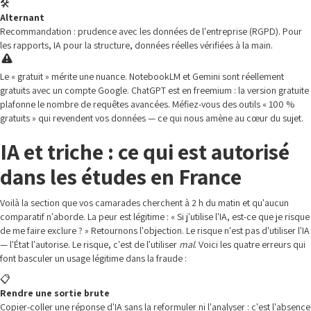
🛠️
Alternant
Recommandation : prudence avec les données de l'entreprise (RGPD). Pour
les rapports, IA pour la structure, données réelles vérifiées à la main.
Le « gratuit » mérite une nuance. NotebookLM et Gemini sont réellement
gratuits avec un compte Google. ChatGPT est en freemium : la version gratuite
plafonne le nombre de requêtes avancées. Méfiez-vous des outils « 100 %
gratuits » qui revendent vos données — ce qui nous amène au cœur du sujet.
IA et triche : ce qui est autorisé
dans les études en France
Voilà la section que vos camarades cherchent à 2 h du matin et qu'aucun
comparatif n'aborde. La peur est légitime : « Si j'utilise l'IA, est-ce que je risque
de me faire exclure ? » Retournons l'objection. Le risque n'est pas d'utiliser l'IA
— l'État l'autorise. Le risque, c'est de l'utiliser
mal
. Voici les quatre erreurs qui
font basculer un usage légitime dans la fraude :
📋
Rendre une sortie brute
Copier-coller une réponse d'IA sans la reformuler ni l'analyser : c'est l'absence