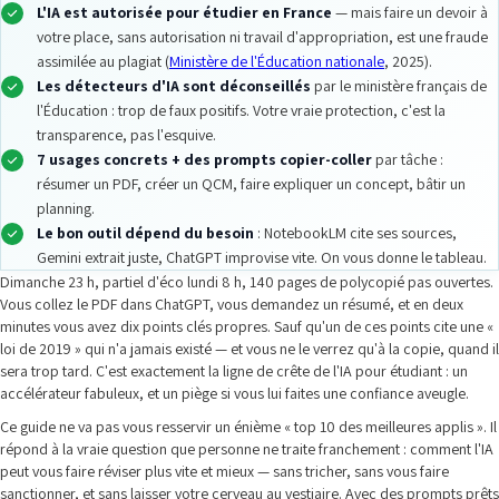
L'IA est autorisée pour étudier en France
— mais faire un devoir à
votre place, sans autorisation ni travail d'appropriation, est une fraude
assimilée au plagiat (
Ministère de l'Éducation nationale
, 2025).
Les détecteurs d'IA sont déconseillés
par le ministère français de
l'Éducation : trop de faux positifs. Votre vraie protection, c'est la
transparence, pas l'esquive.
7 usages concrets + des prompts copier-coller
par tâche :
résumer un PDF, créer un QCM, faire expliquer un concept, bâtir un
planning.
Le bon outil dépend du besoin
: NotebookLM cite ses sources,
Gemini extrait juste, ChatGPT improvise vite. On vous donne le tableau.
Dimanche 23 h, partiel d'éco lundi 8 h, 140 pages de polycopié pas ouvertes.
Vous collez le PDF dans ChatGPT, vous demandez un résumé, et en deux
minutes vous avez dix points clés propres. Sauf qu'un de ces points cite une «
loi de 2019 » qui n'a jamais existé — et vous ne le verrez qu'à la copie, quand il
sera trop tard. C'est exactement la ligne de crête de l'IA pour étudiant : un
accélérateur fabuleux, et un piège si vous lui faites une confiance aveugle.
Ce guide ne va pas vous resservir un énième « top 10 des meilleures applis ». Il
répond à la vraie question que personne ne traite franchement : comment l'IA
peut vous faire réviser plus vite et mieux — sans tricher, sans vous faire
sanctionner, et sans laisser votre cerveau au vestiaire. Avec des prompts prêts