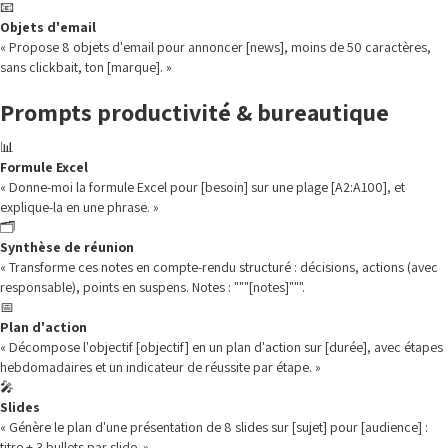
📧
Objets d'email
« Propose 8 objets d'email pour annoncer [news], moins de 50 caractères,
sans clickbait, ton [marque]. »
Prompts productivité & bureautique
📊
Formule Excel
« Donne-moi la formule Excel pour [besoin] sur une plage [A2:A100], et
explique-la en une phrase. »
🗂️
Synthèse de réunion
« Transforme ces notes en compte-rendu structuré : décisions, actions (avec
responsable), points en suspens. Notes : """[notes]""".
📅
Plan d'action
« Décompose l'objectif [objectif] en un plan d'action sur [durée], avec étapes
hebdomadaires et un indicateur de réussite par étape. »
🎤
Slides
« Génère le plan d'une présentation de 8 slides sur [sujet] pour [audience] :
titre + 3 bullets par slide. »