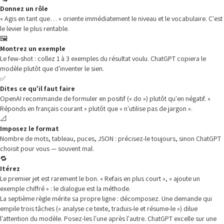
Donnez un rôle
« Agis en tant que… » oriente immédiatement le niveau et le vocabulaire. C'est
le levier le plus rentable.
🖼️
Montrez un exemple
Le few-shot : collez 1 à 3 exemples du résultat voulu. ChatGPT copiera le
modèle plutôt que d'inventer le sien.
✅
Dites ce qu'il faut faire
OpenAI recommande de formuler en positif (« do ») plutôt qu'en négatif. «
Réponds en français courant » plutôt que « n'utilise pas de jargon ».
📐
Imposez le format
Nombre de mots, tableau, puces, JSON : précisez-le toujours, sinon ChatGPT
choisit pour vous — souvent mal.
🔁
Itérez
Le premier jet est rarement le bon. « Refais en plus court », « ajoute un
exemple chiffré » : le dialogue est la méthode.
La septième règle mérite sa propre ligne : décomposez. Une demande qui
empile trois tâches (« analyse ce texte, traduis-le et résume-le ») dilue
l'attention du modèle. Posez-les l'une après l'autre. ChatGPT excelle sur une