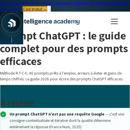
Votre programme IA sur mesure
·
Coaching 1:1
·
Éligible CPF & OPCO
Programme
IA sur mesure
C'est gratuit →
← Blog
intelligence academy
Formation IA
•
19 min read
Prompt ChatGPT : le guide
|
complet pour des prompts
efficaces
Méthode R-T-C-F, 40 prompts prêts à l'emploi, erreurs à éviter et gains de
temps chiffrés. Le guide 2026 pour écrire des prompts ChatGPT efficaces.
À retenir
Un prompt ChatGPT n'est pas une requête Google
— c'est une
consigne contextualisée et itérative dont la qualité détermine
entièrement la réponse (France Num, 2025)