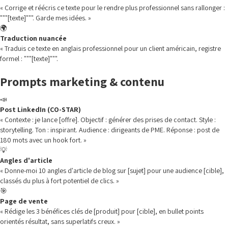
« Corrige et réécris ce texte pour le rendre plus professionnel sans rallonger :
"""[texte]""". Garde mes idées. »
🌍
Traduction nuancée
« Traduis ce texte en anglais professionnel pour un client américain, registre
formel : """[texte]""".
Prompts marketing & contenu
📣
Post LinkedIn (CO-STAR)
« Contexte : je lance [offre]. Objectif : générer des prises de contact. Style :
storytelling. Ton : inspirant. Audience : dirigeants de PME. Réponse : post de
180 mots avec un hook fort. »
💡
Angles d'article
« Donne-moi 10 angles d'article de blog sur [sujet] pour une audience [cible],
classés du plus à fort potentiel de clics. »
🎯
Page de vente
« Rédige les 3 bénéfices clés de [produit] pour [cible], en bullet points
orientés résultat, sans superlatifs creux. »