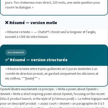
jours. Ton chaleureux mais direct, 120 mots, une seule question pour
rouvrir le dialogue. »
❌ Résumé — version molle
« Résume ce texte. » → ChatGPT choisit seul la longueur et l'angle,
souvent à côté de votre besoin.
RECOMMANDÉ
✅ Résumé — version structurée
« Résume le texte entre triples guillemets en 5 puces destinées à un
comité de direction pressé, en gardant uniquement les décisions et
les chiffres. """[texte]""" »
OpenAI illustre exactement ce principe : « Write a poem about OpenAI »
devient « Write a short inspiring poem about OpenAI, focusing on the recent
DALL-E product launch, in the style of {a famous poet} ». La même logique vaut
pour un descriptif produit : « assez court » devient « un paragraphe de 3 à 5