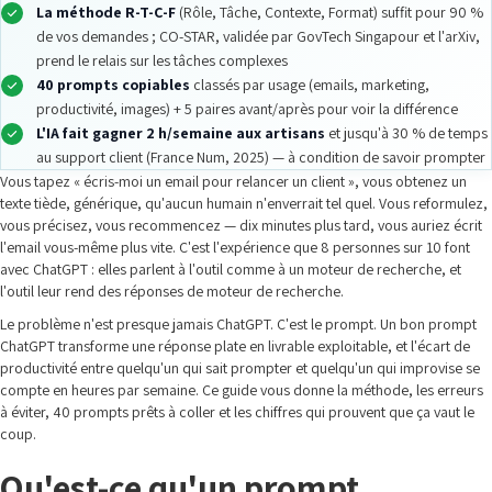
La méthode R-T-C-F
(Rôle, Tâche, Contexte, Format) suffit pour 90 %
de vos demandes ; CO-STAR, validée par GovTech Singapour et l'arXiv,
prend le relais sur les tâches complexes
40 prompts copiables
classés par usage (emails, marketing,
productivité, images) + 5 paires avant/après pour voir la différence
L'IA fait gagner 2 h/semaine aux artisans
et jusqu'à 30 % de temps
au support client (France Num, 2025) — à condition de savoir prompter
Vous tapez « écris-moi un email pour relancer un client », vous obtenez un
texte tiède, générique, qu'aucun humain n'enverrait tel quel. Vous reformulez,
vous précisez, vous recommencez — dix minutes plus tard, vous auriez écrit
l'email vous-même plus vite. C'est l'expérience que 8 personnes sur 10 font
avec ChatGPT : elles parlent à l'outil comme à un moteur de recherche, et
l'outil leur rend des réponses de moteur de recherche.
Le problème n'est presque jamais ChatGPT. C'est le prompt. Un bon prompt
ChatGPT transforme une réponse plate en livrable exploitable, et l'écart de
productivité entre quelqu'un qui sait prompter et quelqu'un qui improvise se
compte en heures par semaine. Ce guide vous donne la méthode, les erreurs
à éviter, 40 prompts prêts à coller et les chiffres qui prouvent que ça vaut le
coup.
Qu'est-ce qu'un prompt