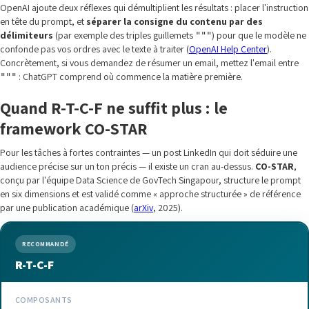
OpenAI ajoute deux réflexes qui démultiplient les résultats : placer l'instruction
en tête du prompt, et
séparer la consigne du contenu par des
délimiteurs
(par exemple des triples guillemets
) pour que le modèle ne
"""
confonde pas vos ordres avec le texte à traiter (
OpenAI Help Center
).
Concrètement, si vous demandez de résumer un email, mettez l'email entre
: ChatGPT comprend où commence la matière première.
"""
Quand R-T-C-F ne suffit plus : le
framework CO-STAR
Pour les tâches à fortes contraintes — un post LinkedIn qui doit séduire une
audience précise sur un ton précis — il existe un cran au-dessus.
CO-STAR
,
conçu par l'équipe Data Science de GovTech Singapour, structure le prompt
en six dimensions et est validé comme « approche structurée » de référence
par une publication académique (
arXiv
, 2025).
RECOMMANDÉ
R-T-C-F
COMPOSANTS