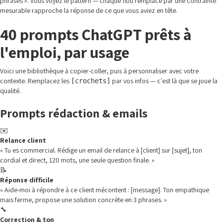
phrases ». Vous voyez le pattern — chaque flou remplacé par une contrainte
mesurable rapproche la réponse de ce que vous aviez en tête.
40 prompts ChatGPT prêts à
l'emploi, par usage
Voici une bibliothèque à copier-coller, puis à personnaliser avec votre
contexte. Remplacez les
par vos infos — c'est là que se joue la
[crochets]
qualité.
Prompts rédaction & emails
✉️
Relance client
« Tu es commercial. Rédige un email de relance à [client] sur [sujet], ton
cordial et direct, 120 mots, une seule question finale. »
📝
Réponse difficile
« Aide-moi à répondre à ce client mécontent : [message]. Ton empathique
mais ferme, propose une solution concrète en 3 phrases. »
🔧
Correction & ton