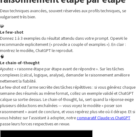
Deux techniques avancées, souvent réservées aux profils techniques, se
vulgarisent très bien.
🧩
Le few-shot
Donnez 1 à 3 exemples du résultat attendu dans votre prompt. OpenAI le
recommande explicitement (« provide a couple of examples »). En clair :
montrez le modèle, ChatGPT le reproduit.
🧠
Le chain-of-thought
Ajoutez « raisonne étape par étape avant de répondre ». Sur les tâches
complexes (calcul, logique, analyse), demander le raisonnement améliore
nettement la fiabilité.
Le few-shot est l'arme secrète des tâches répétitives : si vous générez chaque
semaine des résumés au même format, collez un exemple validé et ChatGPT
calque sa sortie dessus. Le chain-of-thought, lui, sert quand la réponse exige
plusieurs déductions enchaînées — vous voyez le modèle « poser son
raisonnement » avant de conclure, et vous repérez plus vite où il dérape. Et si
vous hésitez sur l'assistant à adopter, notre
comparatif Claude vs ChatGPT
passe leurs forces respectives en revue.