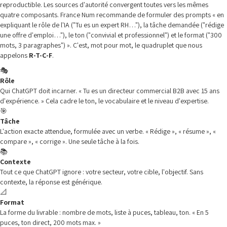
reproductible. Les sources d'autorité convergent toutes vers les mêmes
quatre composants. France Num recommande de formuler des prompts « en
expliquant le rôle de l'IA ("Tu es un expert RH…"), la tâche demandée ("rédige
une offre d'emploi…"), le ton ("convivial et professionnel") et le format ("300
mots, 3 paragraphes") ». C'est, mot pour mot, le quadruplet que nous
appelons
R-T-C-F
.
🎭
Rôle
Qui ChatGPT doit incarner. « Tu es un directeur commercial B2B avec 15 ans
d'expérience. » Cela cadre le ton, le vocabulaire et le niveau d'expertise.
🎯
Tâche
L'action exacte attendue, formulée avec un verbe. « Rédige », « résume », «
compare », « corrige ». Une seule tâche à la fois.
📚
Contexte
Tout ce que ChatGPT ignore : votre secteur, votre cible, l'objectif. Sans
contexte, la réponse est générique.
📐
Format
La forme du livrable : nombre de mots, liste à puces, tableau, ton. « En 5
puces, ton direct, 200 mots max. »