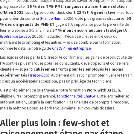
Ce gain n'est pas automatique. Il suppose de savoir prompter — et l'adoption
progresse vite :
26 % des TPE-PME françaises utilisent une solution
d'IA en 2025
(tous types confondus),
dont 22 % l'IA générative
— surtout
pour créer du contenu (
France Num
, 2025). Côté plus grandes structures,
58
% des dirigeants de PME-ETI
jugent l'IA importante pour la pérennité de
leur entreprise à 3-5 ans, mais
57 % n'ont encore aucune stratégie IA
(
Bpifrance Le Lab
, 2026). Traduction : l'écart se creuse entre ceux qui
maîtrisent le prompting et les autres — et il se comble par la formation,
comme le détaille notre guide
ChatGPT en entreprise
.
Les études citées par la DG Trésor le confirment : les gains de productivité de
l'IA sont les plus marqués pour les consultants, développeurs et conseillers
clientèle — et
particulièrement forts pour les employés les moins
expérimentés
(
Trésor-Éco
). Autrement dit, savoir prompter nivelle le terrain
: c'est un accélérateur accessible, pas un privilège de techniciens.
C'est précisément ce que travaille notre formation
Work with AI
(31 h,
éligible CPF) : prompting avancé,
fonctionnalités ChatGPT
, ateliers métier et
automatisation, jusqu'à la certification. Pas une liste de prompts à recopier,
mais la méthode pour les écrire vous-même, sur vos vrais dossiers.
Aller plus loin : few-shot et
raisonnement étape par étape