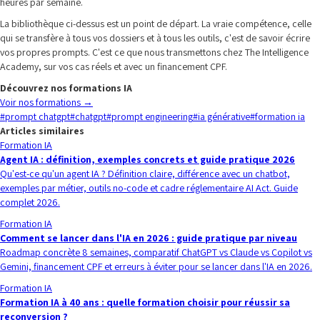
heures par semaine.
La bibliothèque ci-dessus est un point de départ. La vraie compétence, celle
qui se transfère à tous vos dossiers et à tous les outils, c'est de savoir écrire
vos propres prompts. C'est ce que nous transmettons chez The Intelligence
Academy, sur vos cas réels et avec un financement CPF.
Découvrez nos formations IA
Voir nos formations
→
#
prompt chatgpt
#
chatgpt
#
prompt engineering
#
ia générative
#
formation ia
Articles similaires
Formation IA
Agent IA : définition, exemples concrets et guide pratique 2026
Qu'est-ce qu'un agent IA ? Définition claire, différence avec un chatbot,
exemples par métier, outils no-code et cadre réglementaire AI Act. Guide
complet 2026.
Formation IA
Comment se lancer dans l'IA en 2026 : guide pratique par niveau
Roadmap concrète 8 semaines, comparatif ChatGPT vs Claude vs Copilot vs
Gemini, financement CPF et erreurs à éviter pour se lancer dans l'IA en 2026.
Formation IA
Formation IA à 40 ans : quelle formation choisir pour réussir sa
reconversion ?