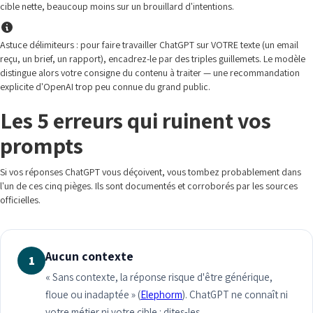
cible nette, beaucoup moins sur un brouillard d'intentions.
Astuce délimiteurs : pour faire travailler ChatGPT sur VOTRE texte (un email
reçu, un brief, un rapport), encadrez-le par des triples guillemets. Le modèle
distingue alors votre consigne du contenu à traiter — une recommandation
explicite d'OpenAI trop peu connue du grand public.
Les 5 erreurs qui ruinent vos
prompts
Si vos réponses ChatGPT vous déçoivent, vous tombez probablement dans
l'un de ces cinq pièges. Ils sont documentés et corroborés par les sources
officielles.
Aucun contexte
1
« Sans contexte, la réponse risque d'être générique,
floue ou inadaptée » (
Elephorm
). ChatGPT ne connaît ni
votre métier ni votre cible : dites-les.