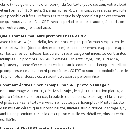
claire (« rédige une offre d'emploi »), du Contexte (votre secteur, votre cible)
et un Format (« 300 mots, 3 paragraphes »). En français, soyez aussi explicite
que possible et itérez : reformulez tant que la réponse n'est pas exactement
ce que vous vouliez. ChatGPT travaille parfaitement en français, à condition
que votre consigne le soit aussi.
Quels sont les meilleurs prompts ChatGPT 4 ?
Avec ChatGPT 4 (et au-delà), les prompts les plus performants exploitent le
rôle, le few-shot (donner des exemples) et le raisonnement étape par étape
sur les tâches complexes. Les versions récentes gèrent mieux les contraintes
multiples : un prompt CO-STAR (Contexte, Objectif, Style, Ton, Audience,
Réponse) y donne d'excellents résultats sur le contenu marketing. Le meilleur
prompt reste celui qui décrit précisément VOTRE besoin — la bibliothèque de
40 prompts ci-dessus est un point de départ à personnaliser.
Comment écrire un bon prompt ChatGPT photo ou image ?
Pour une image via DALL·E, décrivez le sujet, le style (« illustration plate », «
photo réaliste »), l'ambiance, la palette de couleurs, le cadrage et la lumière,
et précisez « sans texte » si vous n'en voulez pas. Exemple : « Photo réaliste
d'un mug en céramique sur fond neutre, lumière studio douce, cadrage 3/4,
ambiance premium. » Plus la description visuelle est détaillée, plus le rendu
est fidèle.
Un prompt ChatGPT gratuit, ça existe ?