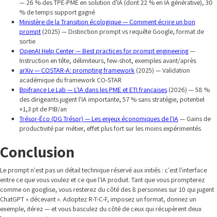
— 26 % des TPE-PME en solution d'IA (dont 22 % en IA générative), 30
% de temps support gagné
Ministère de la Transition écologique — Comment écrire un bon
prompt
(2025) — Distinction prompt vs requête Google, format de
sortie
OpenAI Help Center — Best practices for prompt engineering
—
Instruction en tête, délimiteurs, few-shot, exemples avant/après
arXiv — COSTAR-A: prompting framework
(2025) — Validation
académique du framework CO-STAR
Bpifrance Le Lab — L'IA dans les PME et ETI françaises
(2026) — 58 %
des dirigeants jugent l'IA importante, 57 % sans stratégie, potentiel
+1,3 pt de PIB/an
Trésor-Éco (DG Trésor) — Les enjeux économiques de l'IA
— Gains de
productivité par métier, effet plus fort sur les moins expérimentés
Conclusion
Le prompt n'est pas un détail technique réservé aux initiés : c'est l'interface
entre ce que vous voulez et ce que l'IA produit. Tant que vous prompterez
comme on googlise, vous resterez du côté des 8 personnes sur 10 qui jugent
ChatGPT « décevant ». Adoptez R-T-C-F, imposez un format, donnez un
exemple, itérez — et vous basculez du côté de ceux qui récupèrent deux