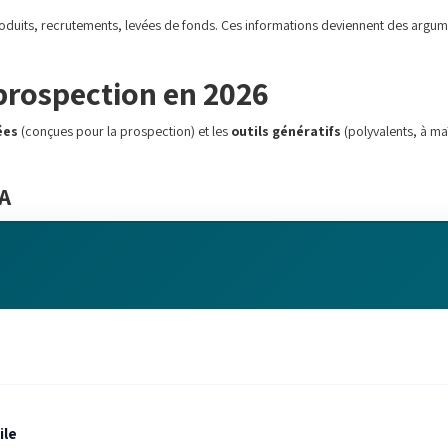
produits, recrutements, levées de fonds. Ces informations deviennent des argu
 prospection en 2026
ées
(conçues pour la prospection) et les
outils génératifs
(polyvalents, à maî
IA
ile