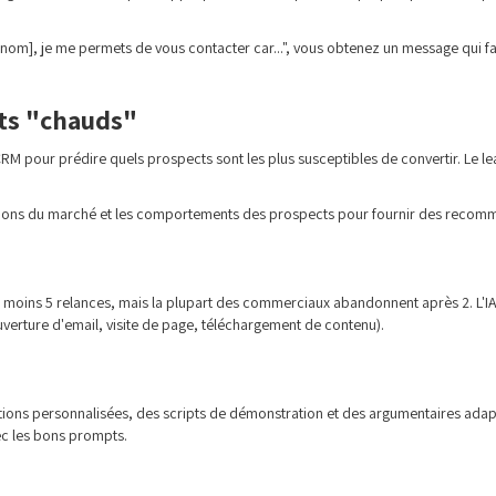
rénom], je me permets de vous contacter car...", vous obtenez un message qui fa
cts "chauds"
M pour prédire quels prospects sont les plus susceptibles de convertir. Le lea
ditions du marché et les comportements des prospects pour fournir des recomma
t au moins 5 relances, mais la plupart des commerciaux abandonnent après 2. L
uverture d'email, visite de page, téléchargement de contenu).
itions personnalisées, des scripts de démonstration et des argumentaires ada
ec les bons prompts.