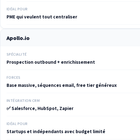
IDÉAL POUR
PME qui veulent tout centraliser
Apollo.io
SPÉCIALITÉ
Prospection outbound + enrichissement
FORCES
Base massive, séquences email, free tier généreux
INTÉGRATION CRM
✅ Salesforce, HubSpot, Zapier
IDÉAL POUR
Startups et indépendants avec budget limité