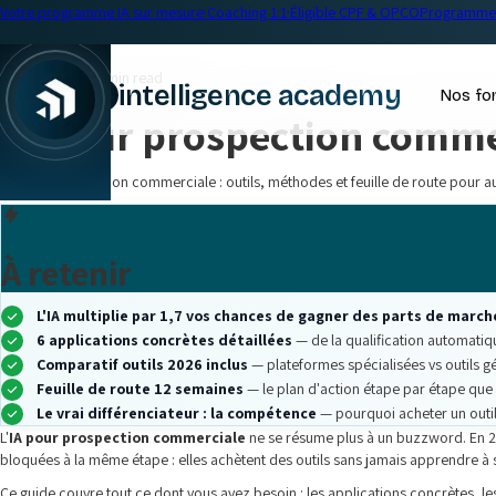
Votre programme IA sur mesure
·
Coaching 1:1
·
Éligible CPF & OPCO
Programme 
← Blog
Formation IA
•
20 min read
intelligence academy
Nos fo
IA pour prospection comme
|
IA pour prospection commerciale : outils, méthodes et feuille de route pour a
À retenir
L'IA multiplie par 1,7 vos chances de gagner des parts de march
6 applications concrètes détaillées
— de la qualification automatiqu
Comparatif outils 2026 inclus
— plateformes spécialisées vs outils gé
Feuille de route 12 semaines
— le plan d'action étape par étape qu
Le vrai différenciateur : la compétence
— pourquoi acheter un outil
L'
IA pour prospection commerciale
ne se résume plus à un buzzword. En 202
bloquées à la même étape : elles achètent des outils sans jamais apprendre à s
Ce guide couvre tout ce dont vous avez besoin : les applications concrètes, le