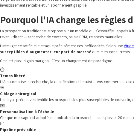
investissement rentable et un abonnement gaspillé.
Pourquoi l'IA change les règles 
La prospection traditionnelle repose sur un modèle qui s'essouffle : appels 
revenu direct — recherche de contacts, saisie CRM, relances manuelles.
L'intelligence artificielle attaque précisément ces inefficacités. Selon une
étude
susceptibles d'augmenter leur part de marché
que leurs concurrents.
Ce n'est pas un gain marginal. C'est un changement de paradigme.
⏱️
Temps libéré
L'IA automatise la recherche, la qualification et le suivi — vos commerciaux se
🎯
Ciblage chirurgical
L'analyse prédictive identifie les prospects les plus susceptibles de convertir,
✉️
Personnalisation à l'échelle
Chaque message est adapté au contexte du prospect — sans passer 20 minute
📈
Pipeline prévisible