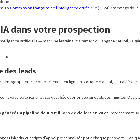
oterie
nt. La
Commission française de l'Intelligence Artificielle
(2024) est catégorique :
l'IA dans votre prospection
lligence artificielle — machine learning, traitement du langage naturel, IA géné
ciaux.
e des leads
ées firmographiques, comportement en ligne, historique d'achat, actualités sect
kedIn, vous obtenez une liste qualifiée et priorisée en quelques minutes. De
 a
généré un pipeline de 4,9 millions de dollars en 2022
, représentant 30
sages LinkedIn et scripts d'appel personnalisés pour chaque prospect — en que