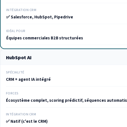
INTÉGRATION CRM
✅ Salesforce, HubSpot, Pipedrive
IDÉAL POUR
Équipes commerciales B2B structurées
HubSpot AI
SPÉCIALITÉ
CRM + agent IA intégré
FORCES
Écosystème complet, scoring prédictif, séquences automati
INTÉGRATION CRM
✅ Natif (c'est le CRM)