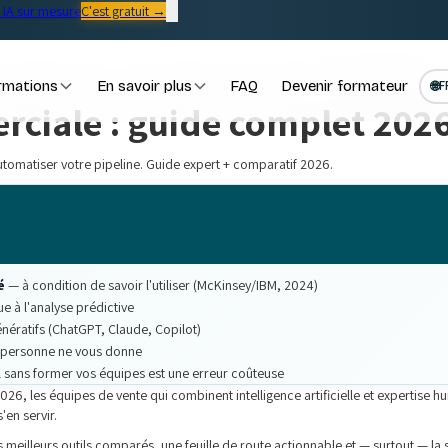
IA sur mesure
C'est gratuit →
rmations
En savoir plus
FAQ
Devenir formateur
🌐
F
rciale : guide complet 202
utomatiser votre pipeline. Guide expert + comparatif 2026.
é
— à condition de savoir l'utiliser (McKinsey/IBM, 2024)
e à l'analyse prédictive
nératifs (ChatGPT, Claude, Copilot)
e personne ne vous donne
 sans former vos équipes est une erreur coûteuse
6, les équipes de vente qui combinent intelligence artificielle et expertise h
'en servir.
s meilleurs outils comparés, une feuille de route actionnable et — surtout — la